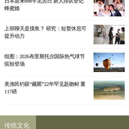
日本迎来888罕见吉日 新人排队登记
蜂蜜婚
上班聊天是摸鱼？ 研究：短暂休息可
提升动力
组图：2026布里斯托尔国际热气球节
缤纷登场
美渔民钓获“藏匿”22年罕见匙吻鲟 重
117磅
传统文化