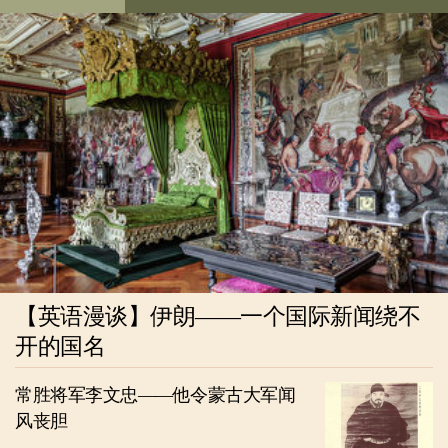
【英语漫谈】伊朗——一个国际新闻绕不
开的国名
常胜将军李文忠——他令蒙古大军闻
风丧胆