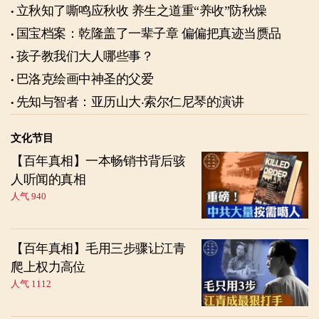
立秋知了嘶鸣应秋收 养生之道重“养收”防秋燥
国宝档案：乾隆盖了一辈子章 偏偏把真迹当赝品
孩子教我们大人哪些事？
巴洛克绘画中神圣的父爱
先知与智者：亚历山大‧索尔仁尼琴的演讲
文化节目
【百年真相】一本畅销书背后骇
人听闻的真相
人气 940
【百年真相】毛用三步骤让江青
爬上权力高位
人气 1112