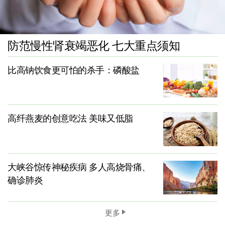
防范慢性肾衰竭恶化 七大重点须知
比高钠饮食更可怕的杀手：磷酸盐
高纤燕麦的创意吃法 美味又低脂
大峡谷惊传神秘疾病 多人高烧骨痛、
确诊肺炎
更多