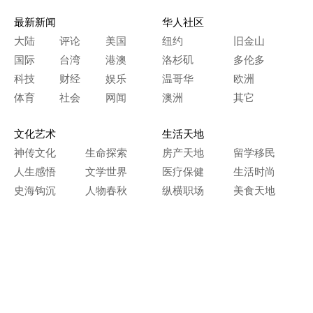
最新新闻
华人社区
大陆
评论
美国
纽约
旧金山
国际
台湾
港澳
洛杉矶
多伦多
科技
财经
娱乐
温哥华
欧洲
体育
社会
网闻
澳洲
其它
文化艺术
生活天地
神传文化
生命探索
房产天地
留学移民
人生感悟
文学世界
医疗保健
生活时尚
史海钩沉
人物春秋
纵横职场
美食天地
教育园地
典故传奇
旅游休闲
艺术长河
本网站图文内容归大纪元所有，
任何单位及个人未经许可，不得擅自转载使用。