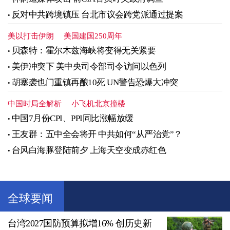
反对中共跨境镇压 台北市议会跨党派通过提案
美以打击伊朗
美国建国250周年
贝森特：霍尔木兹海峡将变得无关紧要
美伊冲突下 美中央司令部司令访问以色列
胡塞袭也门重镇再酿10死 UN警告恐爆大冲突
中国时局全解析
小飞机北京撞楼
中国7月份CPI、PPI同比涨幅放缓
王友群：五中全会将开 中共如何“从严治党”？
台风白海豚登陆前夕 上海天空变成赤红色
全球要闻
台湾2027国防预算拟增16% 创历史新