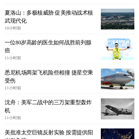
夏洛山：多极核威胁 促美推动战术核
武现代化
10小时前
一位80岁高龄的医生如何战胜前列腺
癌
11小时前
悉尼机场两架飞机险些相撞 捷星空乘
受伤
11小时前
沈舟：美军二战中的三万架重型轰炸
机
11小时前
美批准太空巨镜反射实验 按需提供阳