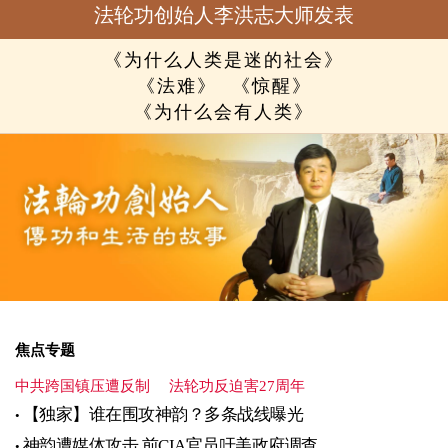
法轮功创始人李洪志大师发表
《为什么人类是迷的社会》
《法难》
《惊醒》
《为什么会有人类》
焦点专题
中共跨国镇压遭反制
法轮功反迫害27周年
【独家】谁在围攻神韵？多条战线曝光
神韵遭媒体攻击 前CIA官员吁美政府调查