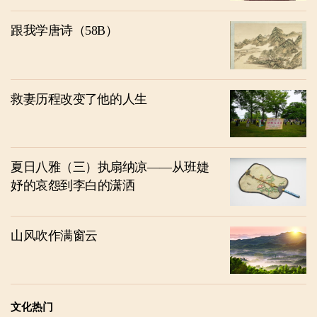
跟我学唐诗（58B）
救妻历程改变了他的人生
夏日八雅（三）执扇纳凉——从班婕
妤的哀怨到李白的潇洒
山风吹作满窗云
文化热门