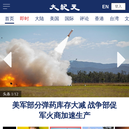
大
EN
登入
首页
即时
大陆
美国
国际
评论
香港
台湾
纪
元
新
闻
网
头条 1/12
美军部分弹药库存大减 战争部促
军火商加速生产