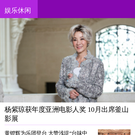
娱乐休闲
杨紫琼获年度亚洲电影人奖 10月出席釜山
影展
黄镫辉为乐团登台 大赞浅堤“台味中