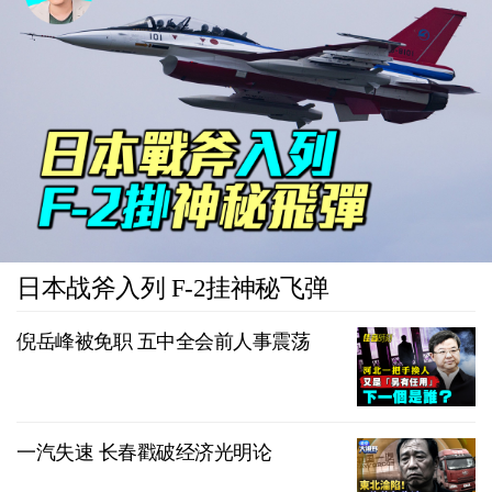
日本战斧入列 F-2挂神秘飞弹
倪岳峰被免职 五中全会前人事震荡
一汽失速 长春戳破经济光明论