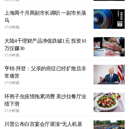
上海两个月两副市长调职 一副市长落
马
17小时前
大陆4千理财产品净值跌破1元 投资10
万仅赚30
17小时前
亨特‧拜登：父亲的癌症已经扩散且非
常痛苦
17小时前
环孢子虫疫情拖累消费 美沙拉餐厅业
绩下滑
17小时前
川普公布白宫宴会厅屋顶“无人机基