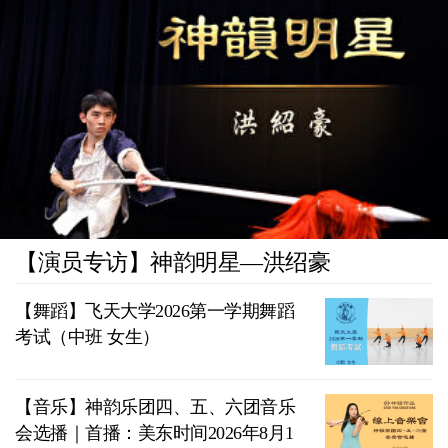
【演员专访】神韵明星—洪绍豪
【舞蹈】飞天大学2026第一学期舞蹈
考试（中班 女生）
【音乐】神韵乐团四、五、六团音乐
会选播｜首播：美东时间2026年8月1