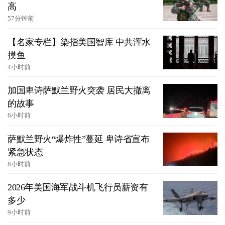
高
57分钟前
【名家专栏】染指美国智库 中共浑水
摸鱼
4小时前
加国卑诗萨默兰野火突袭 居民大撤离
的故事
6小时前
萨默兰野火“爆炸性”蔓延 卑诗省宣布
紧急状态
8小时前
2026年美国海军战斗机飞行员薪资有
多少
9小时前