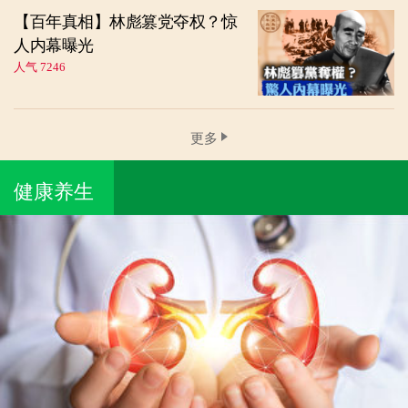
【百年真相】林彪篡党夺权？惊
人内幕曝光
人气 7246
更多
健康养生