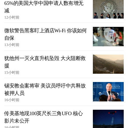
65%的美国大学中国申请人数有增无
减
12小时前
微软警告黑客盯上酒店Wi-Fi 你该如何
自保
13小时前
犹他州一灭火直升机坠毁 大火阻断救
援
15小时前
锡安教会案将审 美议员呼吁中共释放
被押人员
16小时前
传美基地现100英尺长三角UFO 核心
影片未公开
16小时前