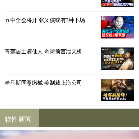
五中全会将开 张又侠或有3种下场
青莲居士谪仙人 奇诗预言泄天机
哈马斯同意缴械 美制裁上海公司
软性新闻