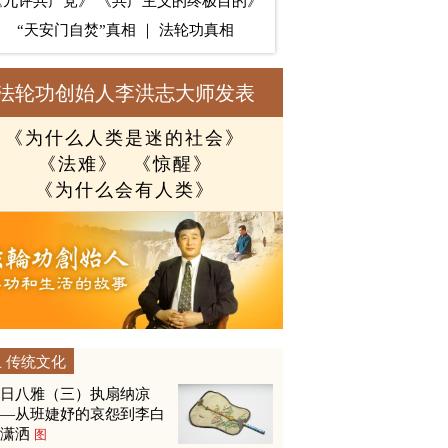
《九评共产党》
《共产主义的终极目的》
“天安门自焚”真相
｜
法轮功真相
法轮功创始人李洪志大师发表
《为什么人类是迷的社会》
《法难》
《惊醒》
《为什么会有人类》
传统文化
夏日八雅（三）执扇纳凉
——从班婕妤的哀怨到李白
的潇洒
图