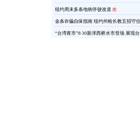
通报
图
纽约周末多条地铁停驶改道
图
金条诈骗自保指南 纽约州检长教五招守
蓄
图
“台湾夜市”8‧30新泽西桥水市登场 展现
文化软实力
图