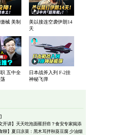
缴械 美制
美以接连空袭伊朗14
司
天
职 五中全
日本战斧入列 F-2挂
震荡
神秘飞弹
门
文开讲】天天吃泡面罹肝癌？食安专家揭添
食聊】夏日凉菜：黑木耳拌秋葵豆腐 少油烟
相