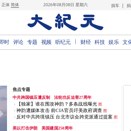
|
正体
简体
2026年08月08日 星期六
捐车
捐
｜
即时
评论
专题
视频
听纪元
财经
科技
娱乐
文
焦点专题
中共跨国镇压遭反制
法轮功反迫害27周年
【独家】谁在围攻神韵？多条战线曝光
图
神韵遭媒体攻击 前CIA官员吁美政府调查
图
反对中共跨境镇压 台北市议会跨党派通过提案
图
美以打击伊朗
美国建国250周年