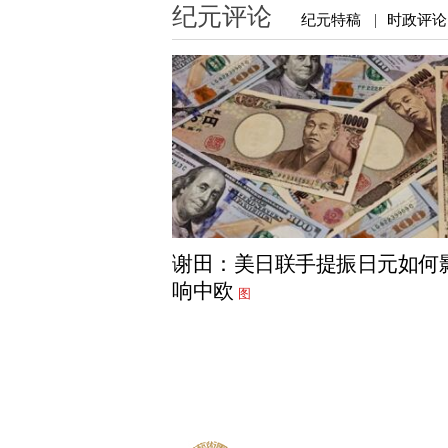
纪元评论
纪元特稿
时政评论
|
谢田：美日联手提振日元如何
响中欧
图