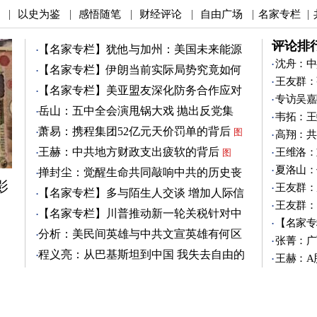
以史为鉴
感悟随笔
财经评论
自由广场
名家专栏
|
|
|
|
|
|
评论排
【名家专栏】犹他与加州：美国未来能源
之争
沈舟：中
图
【名家专栏】伊朗当前实际局势究竟如何
王友群：
图
【名家专栏】美亚盟友深化防务合作应对
专访吴嘉
中共
图
岳山：五中全会演甩锅大戏 抛出反党集
韦拓：王
团？
萧易：携程集团52亿元天价罚单的背后
图
高翔：共
王赫：中共地方财政支出疲软的背后
王维洛：
图
夏洛山：
掸封尘：觉醒生命共同敲响中共的历史丧
影
钟
王友群：
图
【名家专栏】多与陌生人交谈 增加人际信
王友群：
任
图
【名家专栏】川普推动新一轮关税针对中
【名家专
共
图
分析：美民间英雄与中共文宣英雄有何区
张菁：广
别
图
程义亮：从巴基斯坦到中国 我失去自由的
王赫：A
两年