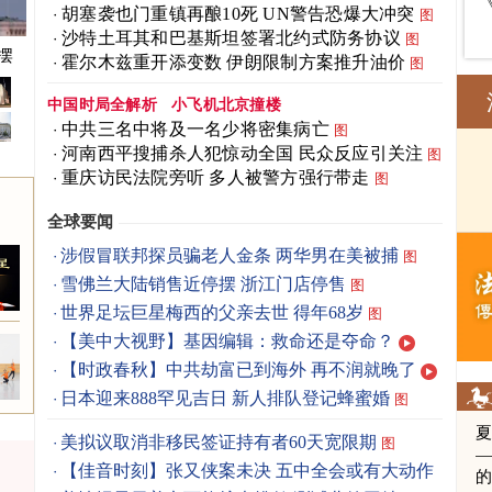
胡塞袭也门重镇再酿10死 UN警告恐爆大冲突
图
沙特土耳其和巴基斯坦签署北约式防务协议
图
摆
霍尔木兹重开添变数 伊朗限制方案推升油价
图
中国时局全解析
小飞机北京撞楼
中共三名中将及一名少将密集病亡
图
河南西平搜捕杀人犯惊动全国 民众反应引关注
图
重庆访民法院旁听 多人被警方强行带走
图
全球要闻
涉假冒联邦探员骗老人金条 两华男在美被捕
图
雪佛兰大陆销售近停摆 浙江门店停售
图
世界足坛巨星梅西的父亲去世 得年68岁
图
【美中大视野】基因编辑：救命还是夺命？
【时政春秋】中共劫富已到海外 再不润就晚了
日本迎来888罕见吉日 新人排队登记蜂蜜婚
图
美拟议取消非移民签证持有者60天宽限期
图
【佳音时刻】张又侠案未决 五中全会或有大动作
男