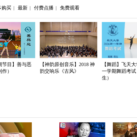
多购买
最新
付费点播
免费观看
|
|
|
期节目】善与恶
【神韵原创音乐】2018 神
【舞蹈】飞天大学
年制作）
韵交响乐《古风》
一学期舞蹈考试
生）