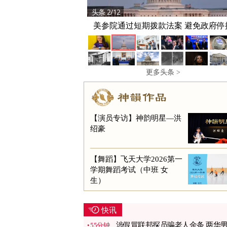
头条 2/12
美参院通过短期拨款法案 避免政府停
更多头条 >
【演员专访】神韵明星—洪
绍豪
【舞蹈】飞天大学2026第一
学期舞蹈考试（中班 女
生）
快讯
涉假冒联邦探员骗老人金条 两华
55分钟