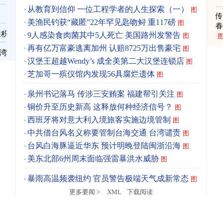
从教育到信仰 一位工程学者的人生探索（一）
图
美渔民钓获“藏匿”22年罕见匙吻鲟 重117磅
图
春
住积
9人感染食肉菌其中5人死亡 美国路州发警告
图
再有亿万富豪逃离加州 认赔8725万出售豪宅
图
台湾
汉堡王超越Wendy’s 成全美第二大汉堡连锁店
图
芝加哥一殡仪馆内发现56具腐烂遗体
图
泉州书记落马 传涉三安贿案 福建帮引关注
图
铜价升至历史新高 这释放何种经济信号？
图
西班牙将对意大利入境旅客实施边境管制
图
中共借台风名义称要管制台海交通 台湾谴责
图
台风白海豚逼近华东 预计明晚登陆闽浙沿海
图
美东北部6州周末面临强雷暴洪水威胁
图
暴雨高温频袭纽约 官员警告极端天气成新常态
图
更多要闻 >
XML
下载阅读