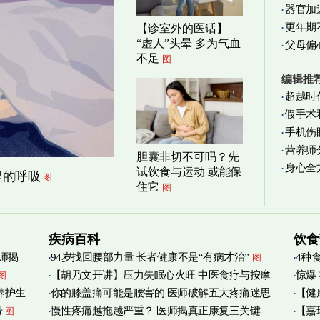
器官加
清爽养
更年期
【诊室外的医话】
“虚人”头晕 多为气血
父母偏
不足
图
编辑推
超越时
假手术
手机伤
营养师
胆囊非切不可吗？先
身心全
实践
图
试饮食与运动 或能保
里的呼吸
图
住它
图
疾病百科
饮食
师揭
94岁找回腰部力量 长者健康不是“有病才治”
4种
图
【胡乃文开讲】压力失眠心火旺 中医食疗与按摩
惊爆
图
养护生
你的膝盖痛可能是腰害的 医师破解五大疼痛迷思
【健
自救
图
号
慢性疼痛越拖越严重？ 医师揭真正康复三关键
【嘉
图
管伤