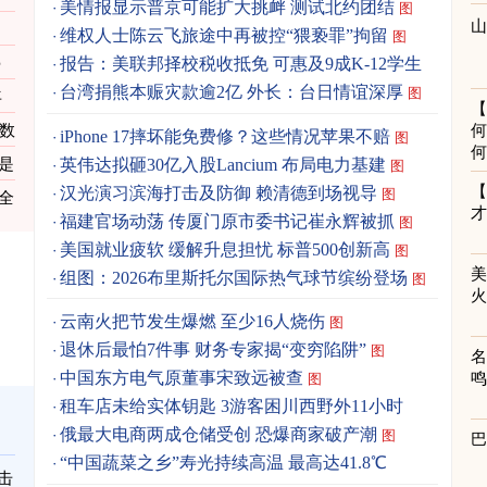
美情报显示普京可能扩大挑衅 测试北约团结
图
维权人士陈云飞旅途中再被控“猥亵罪”拘留
图
停
报告：美联邦择校税收抵免 可惠及9成K-12学生
图
台湾捐熊本赈灾款逾2亿 外长：台日情谊深厚
图
年
数
何
iPhone 17摔坏能免费修？这些情况苹果不赔
图
何
英伟达拟砸30亿入股Lancium 布局电力基建
是
图
汉光演习滨海打击及防御 赖清德到场视导
图
全
福建官场动荡 传厦门原市委书记崔永辉被抓
图
美国就业疲软 缓解升息担忧 标普500创新高
图
组图：2026布里斯托尔国际热气球节缤纷登场
图
云南火把节发生爆燃 至少16人烧伤
图
退休后最怕7件事 财务专家揭“变穷陷阱”
图
中国东方电气原董事宋致远被查
图
租车店未给实体钥匙 3游客困川西野外11小时
俄最大电商两成仓储受创 恐爆商家破产潮
图
“中国蔬菜之乡”寿光持续高温 最高达41.8℃
击