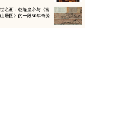
传世名画：乾隆皇帝与《富
山居图》的一段50年奇缘
图