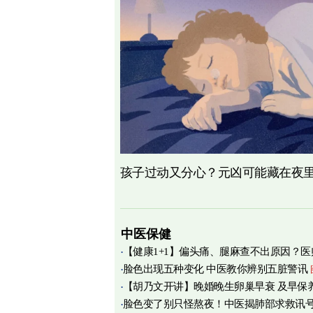
孩子过动又分心？元凶可能藏在夜
中医保健
【健康1+1】偏头痛、腿麻查不出原因？医
脸色出现五种变化 中医教你辨别五脏警讯
痛源竟在肌筋膜
图
【胡乃文开讲】晚婚晚生卵巢早衰 及早保
脸色变了别只怪熬夜！中医揭肺部求救讯
育