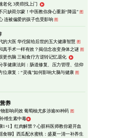
速老化 3类癌找上门
心
图
不只缺荷尔蒙！中医教你身心重新“降温”
图
心 连被偏爱的孩子也受影响
图
荐
代的大医 华佗留给后世的五大健康智慧
图
和真手术一样有效？揭信念改变身体之谜
图
眼更伤脑 三帖食疗方逆转记忆退化
分享健康法则：肠道修复、压力管理、信仰
方位康复：“灵魂”如何影响大脑与健康
图
营养
食物影响药效 葡萄柚尤多涉逾80种药
图
 补维生素中毒
康1+1】红肉解禁？心脏科医师教你避开血
瑶食聊】西瓜配水蜜桃：盛夏一清一补养生
害