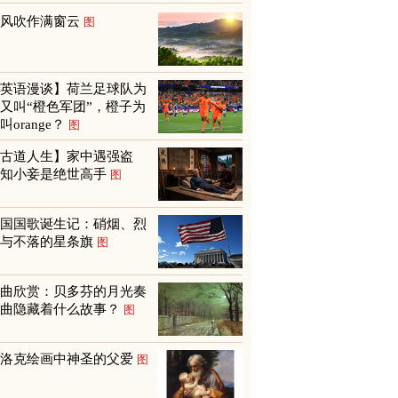
山风吹作满窗云
图
【英语漫谈】荷兰足球队为
又叫“橙色军团”，橙子为
叫orange？
图
【古道人生】家中遇强盗
才知小妾是绝世高手
图
美国国歌诞生记：硝烟、烈
火与不落的星条旗
图
名曲欣赏：贝多芬的月光奏
鸣曲隐藏着什么故事？
图
巴洛克绘画中神圣的父爱
图