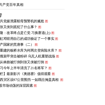
共产党百年真相
行
共党媒泄露航母预警机的尴尬
图
张又侠到底犯了什么事？
图
隆：改革终点是亡党 习换赛道(上)
图
虹邓煜用自己的成功验证了一个事实
图
产国家的荒唐事（二）
图
重建的板桥水库为何两次变病险水库？
图
俄装甲突击被粉碎 乌无人机重塑战场
图
从林彪被打倒到张又侠被打倒
图
习今年上半年清洗了21名将军？
图
栏】最新影片《奥德赛》值得观看
图
西灾区设87公里围挡 一如既往掩盖真相
图
股市场动荡的深层因素
图