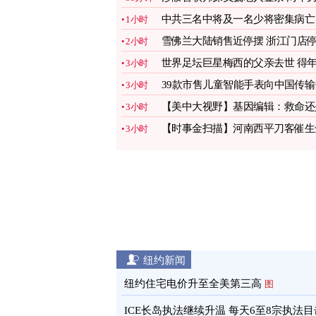
在美被捕
图
中共三名中将及一名少将密集病亡
1小时
图
雪佛兰大陆销售近停摆 浙江门店
2小时
售
图
世界足坛巨星梅西的父亲去世 得
3小时
68岁
图
39款市售儿童智能手表向中国传输
3小时
据
图
【美中大视野】基因编辑：救命还
3小时
夺命？
【时事金扫描】河南西平刀客催生
3小时
民抗共
纽约新闻
纽约住宅电价升至全美第三高
图
ICE长岛执法继续升温 每天6至8宗执法目