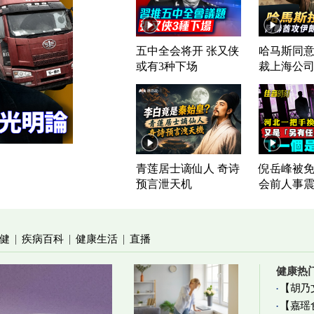
五中全会将开 张又侠
哈马斯同意
或有3种下场
裁上海公
青莲居士谪仙人 奇诗
倪岳峰被免
预言泄天机
会前人事
健
疾病百科
健康生活
直播
|
|
|
健康热
【胡乃
【嘉瑶
加物真