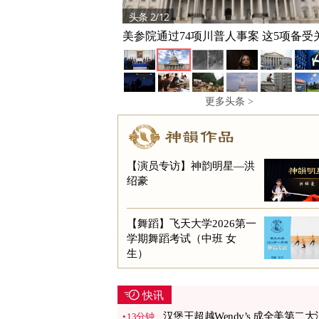
头条 2/12
头条 3/12
美参院通过74项川普人事案 这5项备受
SpaceX火箭撞月球后发生了什么 照片
更多头条 >
【演员专访】神韵明星—洪
绍豪
【舞蹈】飞天大学2026第一
学期舞蹈考试（中班 女
生）
快讯
汉堡王超越Wendy’s 成全美第二大
13分钟