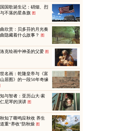
美国国歌诞生记：硝烟、烈
火与不落的星条旗
图
名曲欣赏：贝多芬的月光奏
鸣曲隐藏着什么故事？
图
巴洛克绘画中神圣的父爱
图
传世名画：乾隆皇帝与《富
山居图》的一段50年奇缘
图
知与智者：亚历山大‧索
尔仁尼琴的演讲
图
秋知了嘶鸣应秋收 养生
道重“养收”防秋燥
图