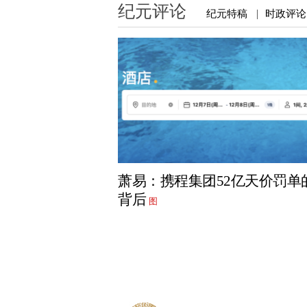
纪元评论
纪元特稿
时政评论
|
萧易：携程集团52亿天价罚单
背后
图