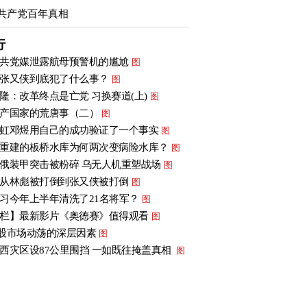
共产党百年真相
行
共党媒泄露航母预警机的尴尬
图
张又侠到底犯了什么事？
图
隆：改革终点是亡党 习换赛道(上)
图
产国家的荒唐事（二）
图
虹邓煜用自己的成功验证了一个事实
图
重建的板桥水库为何两次变病险水库？
图
俄装甲突击被粉碎 乌无人机重塑战场
图
从林彪被打倒到张又侠被打倒
图
习今年上半年清洗了21名将军？
图
栏】最新影片《奥德赛》值得观看
图
股市场动荡的深层因素
图
西灾区设87公里围挡 一如既往掩盖真相
图