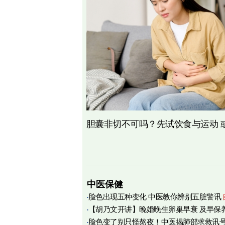
胆囊非切不可吗？先试饮食与运动 
中医保健
脸色出现五种变化 中医教你辨别五脏警讯
【胡乃文开讲】晚婚晚生卵巢早衰 及早保
脸色变了别只怪熬夜！中医揭肺部求救讯
育