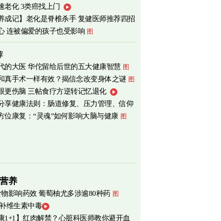
速老化 3类癌找上门
心
图
养成记】老化是脊椎杀手 复健医师推荐四招
心 连被偏爱的孩子也受影响
图
荐
代的大医 华佗留给后世的五大健康智慧
图
和真手术一样有效？揭信念改变身体之谜
图
眼更伤脑 三帖食疗方逆转记忆退化
分享健康法则：肠道修复、压力管理、信仰
方位康复：“灵魂”如何影响大脑与健康
图
营养
食物影响药效 葡萄柚尤多涉逾80种药
图
 补维生素中毒
康1+1】红肉解禁？心脏科医师教你避开血