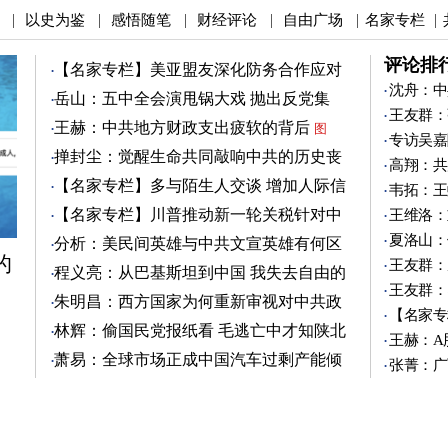
以史为鉴
感悟随笔
财经评论
自由广场
名家专栏
|
|
|
|
|
|
评论排
【名家专栏】美亚盟友深化防务合作应对
中共
沈舟：中
图
岳山：五中全会演甩锅大戏 抛出反党集
王友群：
团？
图
王赫：中共地方财政支出疲软的背后
图
专访吴嘉
掸封尘：觉醒生命共同敲响中共的历史丧
高翔：共
钟
图
【名家专栏】多与陌生人交谈 增加人际信
韦拓：王
任
图
【名家专栏】川普推动新一轮关税针对中
王维洛：
共
图
夏洛山：
分析：美民间英雄与中共文宣英雄有何区
的
别
王友群：
图
程义亮：从巴基斯坦到中国 我失去自由的
王友群：
两年
朱明昌：西方国家为何重新审视对中共政
【名家专
策？
图
林辉：偷国民党报纸看 毛逃亡中才知陕北
王赫：A
有刘志丹
图
萧易：全球市场正成中国汽车过剩产能倾
张菁：广
销地
图