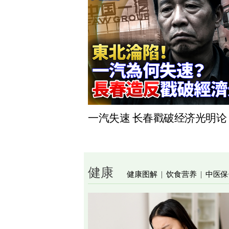
一汽失速 长春戳破经济光明论
健康
健康图解
饮食营养
中医保
|
|