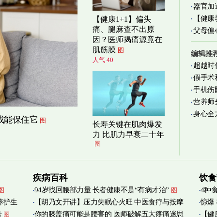
器官加
清爽养
【健康
【健康1+1】偏头
痛、腿麻查不出原
父母偏
减缓
因？医师揭痛源竟在
肌筋膜
图
编辑推
人气 40
超越时
假手术
手机伤
营养师
身心全
实践
图
或能保住它
图
长寿关键在肌肉爆发
力 比肌力早衰二十年
图
疾病百科
饮食
94岁找回腰部力量 长者健康不是“有病才治”
4种
图
图
养护生
【胡乃文开讲】压力失眠心火旺 中医食疗与按摩
惊爆
号
你的膝盖痛可能是腰害的 医师破解五大疼痛迷思
【健
图
自救