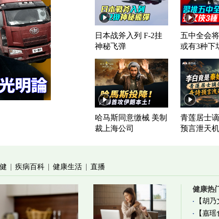
日本战斧入列 F-2挂
五中全会将
神秘飞弹
或有3种下
哈马斯同意缴械 美制
青莲居士谪
裁上海公司
预言泄天
健
疾病百科
健康生活
直播
|
|
|
健康热
【胡乃
【嘉瑶
加物真