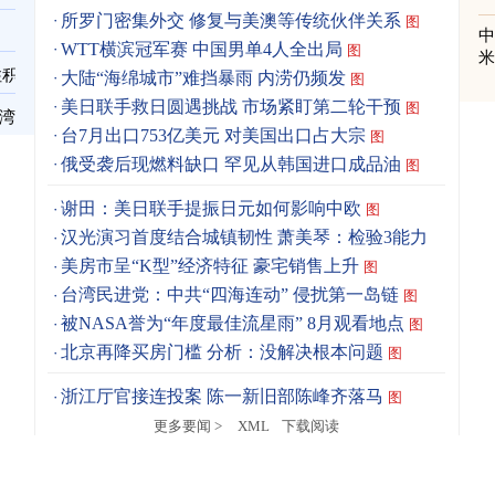
所罗门密集外交 修复与美澳等传统伙伴关系
图
WTT横滨冠军赛 中国男单4人全出局
图
住积
大陆“海绵城市”难挡暴雨 内涝仍频发
图
美日联手救日圆遇挑战 市场紧盯第二轮干预
图
台湾
台7月出口753亿美元 对美国出口占大宗
图
俄受袭后现燃料缺口 罕见从韩国进口成品油
图
谢田：美日联手提振日元如何影响中欧
图
汉光演习首度结合城镇韧性 萧美琴：检验3能力
图
美房市呈“K型”经济特征 豪宅销售上升
图
台湾民进党：中共“四海连动” 侵扰第一岛链
图
被NASA誉为“年度最佳流星雨” 8月观看地点
图
北京再降买房门槛 分析：没解决根本问题
图
浙江厅官接连投案 陈一新旧部陈峰齐落马
图
更多要闻 >
XML
下载阅读