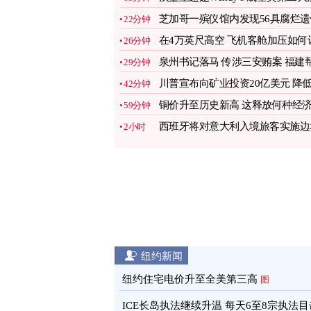
堡连锁店
图
芝加哥一殡仪馆内发现56具腐烂遗
22分钟
图
在4万英尺高空 飞机客舱加压如何
26分钟
你保命？
图
泉州书记落马 传涉三安贿案 福建
29分钟
引关注
图
川普宣布向矿业投资20亿美元 降
42分钟
对华依赖
图
铜价升至历史新高 这释放何种经
59分钟
信号？
图
西班牙将对意大利入境旅客实施边
2小时
管制
图
纽约新闻
纽约住宅电价升至全美第三高
图
ICE长岛执法继续升温 每天6至8宗执法目