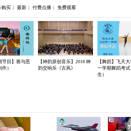
多购买
最新
付费点播
免费观看
|
|
|
期节目】善与恶
【神韵原创音乐】2018 神
【舞蹈】飞天大学
年制作）
韵交响乐《古风》
一学期舞蹈考试
生）