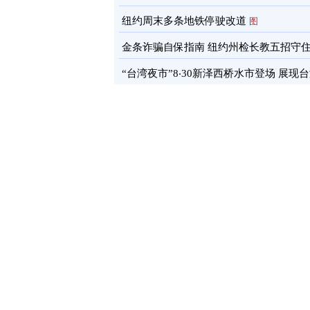
通报
图
纽约周末多条地铁停驶改道
图
金条诈骗自保指南 纽约州检长教五招守
蓄
图
“台湾夜市”8‧30新泽西桥水市登场 展现
文化软实力
图