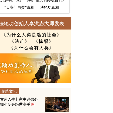
《九评共产党》
《共产主义的终极目的》
“天安门自焚”真相
｜
法轮功真相
法轮功创始人李洪志大师发表
《为什么人类是迷的社会》
《法难》
《惊醒》
《为什么会有人类》
传统文化
【古道人生】家中遇强盗
才知小妾是绝世高手
图