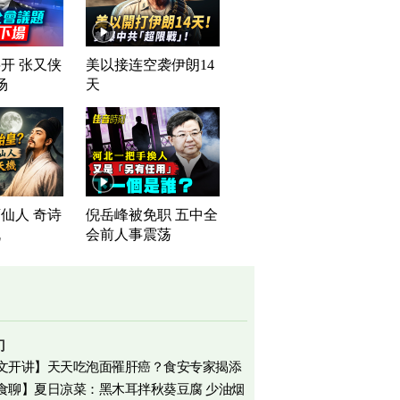
开 张又侠
美以接连空袭伊朗14
场
天
仙人 奇诗
倪岳峰被免职 五中全
机
会前人事震荡
门
文开讲】天天吃泡面罹肝癌？食安专家揭添
食聊】夏日凉菜：黑木耳拌秋葵豆腐 少油烟
相