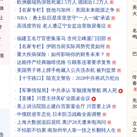
欧洲极端热浪致死逾2.5万人 德国近1.2万人
图
体
【名家专栏】犹他与加州：美国未来能源之争
图
让
NBA：勇士队巨星库里坚守“一人一城”承诺
图
高强度劳役 老人遭辽宁女监迫害致尿毒症
图
帮
低
福建五名厅官密集落马 含何立峰厦门旧部
图
【名家专栏】伊朗当前实际局势究竟如何
济
图
重大疾病保险：如何影响你的财务未来？
图
境
达能停产经典咖啡优格 引顾客连署要求复售
图
美国男子将上膛手枪藏入公共洗衣机 被判监禁
图
【十字路口】陆克文警告：2028中共将武力犯台
春
【军事情报局】中共承认 军舰撞海警船 两人死
【直播】川普主持美矿业圆桌会议
先
美上诉法院阻止建白宫新宴会厅 川普要上诉
图
中俄联巡常态化 日本防卫战略全面调整
图
上海大数据追踪居民 离沪28天遭来电询问
图
立
之
不怕脏不怕累 南加州华人靠一技之长翻转人生
图
击