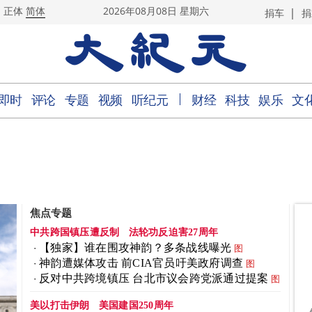
|
正体
简体
2026年08月08日 星期六
捐车
捐
｜
即时
评论
专题
视频
听纪元
财经
科技
娱乐
文
焦点专题
中共跨国镇压遭反制
法轮功反迫害27周年
【独家】谁在围攻神韵？多条战线曝光
图
神韵遭媒体攻击 前CIA官员吁美政府调查
图
反对中共跨境镇压 台北市议会跨党派通过提案
图
美以打击伊朗
美国建国250周年