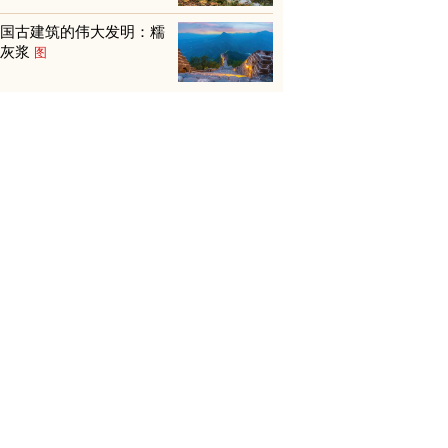
中国古建筑的伟大发明：糯
米灰浆
图