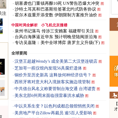
胡塞袭也门重镇再酿10死 UN警告恐爆大冲突
图
沙特土耳其和巴基斯坦签署北约式防务协议
图
关注
曝光
霍尔木兹重开添变数 伊朗限制方案推升油价
图
中国时局全解析
小飞机北京撞楼
泉州书记落马 传涉三安贿案 福建帮引关注
图
台风白海豚逼近华东 预计明晚登陆闽浙沿海
图
专访吴嘉隆：美中全球博弈 唐罗主义升级(下)
图
全球要闻
汉堡王超越Wendy’s 成全美第二大汉堡连锁店
图
芝加哥一殡仪馆内发现56具腐烂遗体
图
铜价升至历史新高 这释放何种经济信号？
图
西班牙将对意大利入境旅客实施边境管制
图
中共借台风名义称要管制台海交通 台湾谴责
图
美东北部6州周末面临强雷暴洪水威胁
图
中以关系生变？以色列成都总领馆悄然关闭
图
美房地产平台Zillow再裁员 逾5百人受影响
图
汉