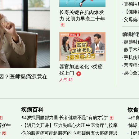
莫德纳
清爽养
【健康
长寿关键在肌肉爆发
力 比肌力早衰二十年
父母偏
减缓
图
编辑推
超越时
假手术
手机伤
营养师
器官加速老化 3类癌
身心全
找上门
实践
图
原因？医师揭痛源竟在
人气 45
疾病百科
饮食
94岁找回腰部力量 长者健康不是“有病才治”
4种
图
图
养护生
【胡乃文开讲】压力失眠心火旺 中医食疗与按摩
惊爆
号
你的膝盖痛可能是腰害的 医师破解五大疼痛迷思
【健
图
自救