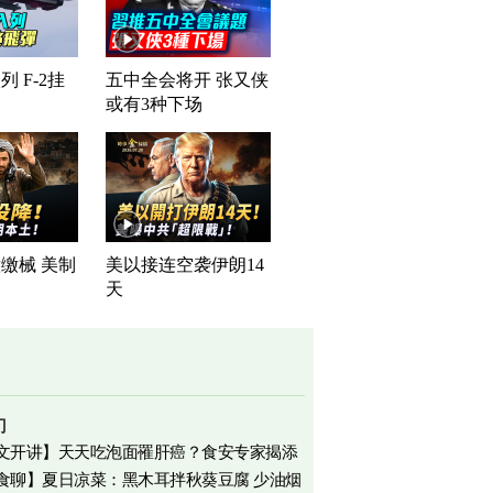
 F-2挂
五中全会将开 张又侠
或有3种下场
缴械 美制
美以接连空袭伊朗14
司
天
门
文开讲】天天吃泡面罹肝癌？食安专家揭添
食聊】夏日凉菜：黑木耳拌秋葵豆腐 少油烟
相