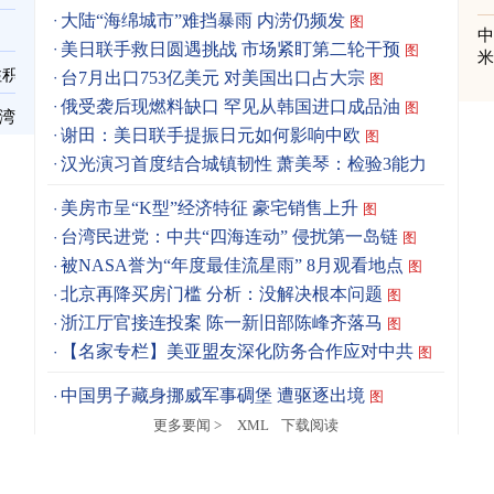
大陆“海绵城市”难挡暴雨 内涝仍频发
图
美日联手救日圆遇挑战 市场紧盯第二轮干预
图
住积
台7月出口753亿美元 对美国出口占大宗
图
俄受袭后现燃料缺口 罕见从韩国进口成品油
图
台湾
谢田：美日联手提振日元如何影响中欧
图
汉光演习首度结合城镇韧性 萧美琴：检验3能力
图
美房市呈“K型”经济特征 豪宅销售上升
图
台湾民进党：中共“四海连动” 侵扰第一岛链
图
被NASA誉为“年度最佳流星雨” 8月观看地点
图
北京再降买房门槛 分析：没解决根本问题
图
浙江厅官接连投案 陈一新旧部陈峰齐落马
图
【名家专栏】美亚盟友深化防务合作应对中共
图
中国男子藏身挪威军事碉堡 遭驱逐出境
图
更多要闻 >
XML
下载阅读