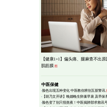
【健康1+1】偏头痛、腿麻查不出
肌筋膜
图
中医保健
脸色出现五种变化 中医教你辨别五脏警讯
【胡乃文开讲】晚婚晚生卵巢早衰 及早保
脸色变了别只怪熬夜！中医揭肺部求救讯
育