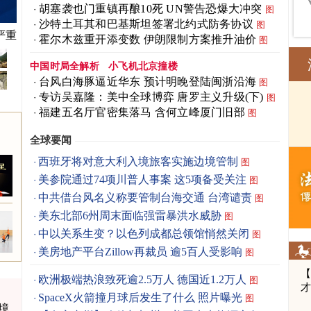
胡塞袭也门重镇再酿10死 UN警告恐爆大冲突
图
沙特土耳其和巴基斯坦签署北约式防务协议
图
严重
霍尔木兹重开添变数 伊朗限制方案推升油价
图
中国时局全解析
小飞机北京撞楼
台风白海豚逼近华东 预计明晚登陆闽浙沿海
图
专访吴嘉隆：美中全球博弈 唐罗主义升级(下)
图
福建五名厅官密集落马 含何立峰厦门旧部
图
全球要闻
西班牙将对意大利入境旅客实施边境管制
图
美参院通过74项川普人事案 这5项备受关注
图
中共借台风名义称要管制台海交通 台湾谴责
图
美东北部6州周末面临强雷暴洪水威胁
图
中以关系生变？以色列成都总领馆悄然关闭
图
美房地产平台Zillow再裁员 逾5百人受影响
图
欧洲极端热浪致死逾2.5万人 德国近1.2万人
图
SpaceX火箭撞月球后发生了什么 照片曝光
图
境