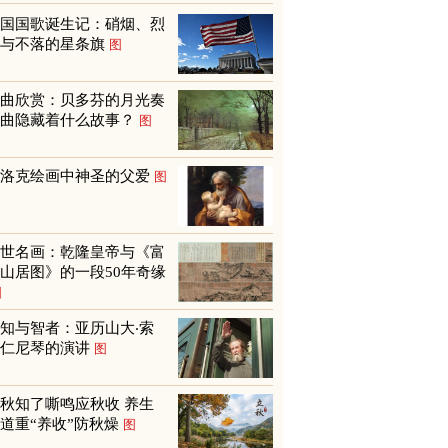
美国国歌诞生记：硝烟、烈
火与不落的星条旗
图
名曲欣赏：贝多芬的月光奏
鸣曲隐藏着什么故事？
图
巴洛克绘画中神圣的父爱
图
传世名画：乾隆皇帝与《富
山居图》的一段50年奇缘
图
知与智者：亚历山大‧索
尔仁尼琴的演讲
图
秋知了嘶鸣应秋收 养生
道重“养收”防秋燥
图