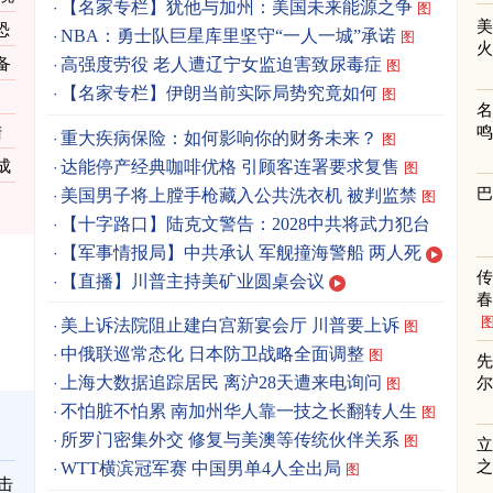
【名家专栏】犹他与加州：美国未来能源之争
图
恐
NBA：勇士队巨星库里坚守“一人一城”承诺
图
备
高强度劳役 老人遭辽宁女监迫害致尿毒症
图
【名家专栏】伊朗当前实际局势究竟如何
图
陆
重大疾病保险：如何影响你的财务未来？
图
达能停产经典咖啡优格 引顾客连署要求复售
成
图
美国男子将上膛手枪藏入公共洗衣机 被判监禁
图
引
【十字路口】陆克文警告：2028中共将武力犯台
【军事情报局】中共承认 军舰撞海警船 两人死
【直播】川普主持美矿业圆桌会议
春
美上诉法院阻止建白宫新宴会厅 川普要上诉
图
中俄联巡常态化 日本防卫战略全面调整
图
先
上海大数据追踪居民 离沪28天遭来电询问
图
不怕脏不怕累 南加州华人靠一技之长翻转人生
图
所罗门密集外交 修复与美澳等传统伙伴关系
图
立
之
WTT横滨冠军赛 中国男单4人全出局
图
击