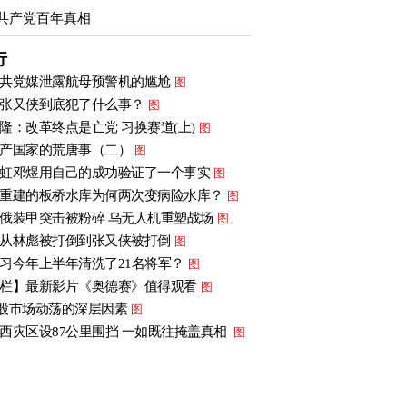
共产党百年真相
行
共党媒泄露航母预警机的尴尬
图
张又侠到底犯了什么事？
图
隆：改革终点是亡党 习换赛道(上)
图
产国家的荒唐事（二）
图
虹邓煜用自己的成功验证了一个事实
图
重建的板桥水库为何两次变病险水库？
图
俄装甲突击被粉碎 乌无人机重塑战场
图
从林彪被打倒到张又侠被打倒
图
习今年上半年清洗了21名将军？
图
栏】最新影片《奥德赛》值得观看
图
股市场动荡的深层因素
图
西灾区设87公里围挡 一如既往掩盖真相
图