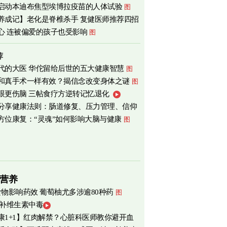
启动本迪布焦型埃博拉疫苗的人体试验
图
心
图
养成记】老化是脊椎杀手 复健医师推荐四招
心 连被偏爱的孩子也受影响
图
荐
代的大医 华佗留给后世的五大健康智慧
图
和真手术一样有效？揭信念改变身体之谜
图
眼更伤脑 三帖食疗方逆转记忆退化
分享健康法则：肠道修复、压力管理、信仰
方位康复：“灵魂”如何影响大脑与健康
图
营养
食物影响药效 葡萄柚尤多涉逾80种药
图
 补维生素中毒
康1+1】红肉解禁？心脏科医师教你避开血