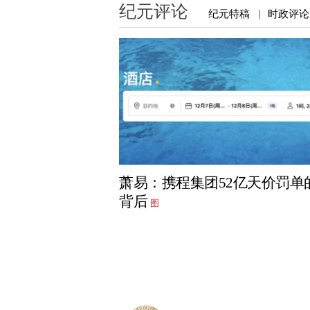
纪元评论
纪元特稿
时政评论
|
萧易：携程集团52亿天价罚单
背后
图