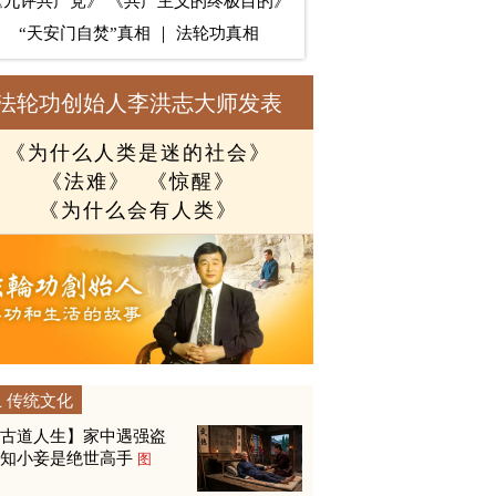
《九评共产党》
《共产主义的终极目的》
“天安门自焚”真相
｜
法轮功真相
法轮功创始人李洪志大师发表
《为什么人类是迷的社会》
《法难》
《惊醒》
《为什么会有人类》
传统文化
【古道人生】家中遇强盗
才知小妾是绝世高手
图