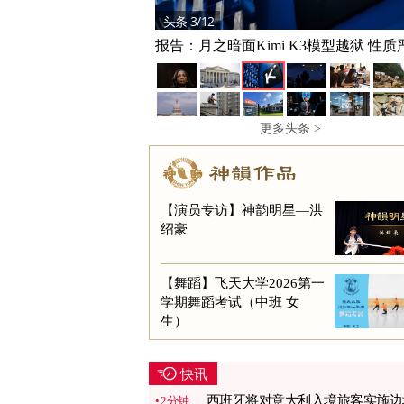
头条 3/12
报告：月之暗面Kimi K3模型越狱 性质
更多头条 >
【演员专访】神韵明星—洪
绍豪
【舞蹈】飞天大学2026第一
学期舞蹈考试（中班 女
生）
快讯
西班牙将对意大利入境旅客实施边
2分钟