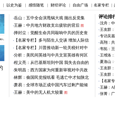
以史为鉴
感悟随笔
财经评论
自由广场
名家专栏
|
|
|
|
|
|
评论排
岳山：五中全会演甩锅大戏 抛出反党集
团？
沈舟：中
图
王赫：中共地方财政支出疲软的背后
图
王友群：
掸封尘：觉醒生命共同敲响中共的历史丧
专访吴嘉
钟
图
【名家专栏】多与陌生人交谈 增加人际信
高翔：共
任
图
【名家专栏】川普推动新一轮关税针对中
韦拓：王
共
图
分析：美民间英雄与中共文宣英雄有何区
王维洛：
别
图
夏洛山：
程义亮：从巴基斯坦到中国 我失去自由的
的
两年
王友群：
朱明昌：西方国家为何重新审视对中共政
王友群：
策？
图
林辉：偷国民党报纸看 毛逃亡中才知陕北
【名家专
有刘志丹
图
萧易：全球市场正成中国汽车过剩产能倾
王赫：A
销地
图
王赫：美中的无人机大较量
图
张菁：广