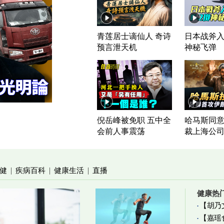
青莲居士谪仙人 奇诗
日本战斧入列
预言泄天机
神秘飞弹
倪岳峰被免职 五中全
哈马斯同意
会前人事震荡
裁上海公
健
疾病百科
健康生活
直播
|
|
|
健康热
【胡乃
【嘉瑶
加物真