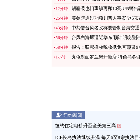
管制
图
胡塞袭也门重镇再酿10死 UN警告
12分钟
爆大冲突
图
美参院通过74项川普人事案 这5项
25分钟
受关注
图
中共借台风名义称要管制台海交通
43分钟
台湾谴责
图
台风白海豚逼近华东 预计明晚登
56分钟
闽浙沿海
图
报告：联邦择校税收抵免 可惠及9
58分钟
K-12学生
图
丸龟制面罗兰岗开新店 特色乌冬
1小时
顾客盈门
图
纽约新闻
纽约住宅电价升至全美第三高
图
ICE长岛执法继续升温 每天6至8宗执法目