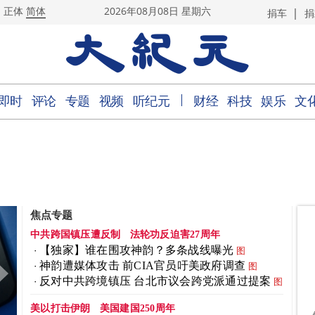
|
正体
简体
2026年08月08日 星期六
捐车
捐
｜
即时
评论
专题
视频
听纪元
财经
科技
娱乐
文
焦点专题
中共跨国镇压遭反制
法轮功反迫害27周年
【独家】谁在围攻神韵？多条战线曝光
图
神韵遭媒体攻击 前CIA官员吁美政府调查
图
反对中共跨境镇压 台北市议会跨党派通过提案
图
美以打击伊朗
美国建国250周年