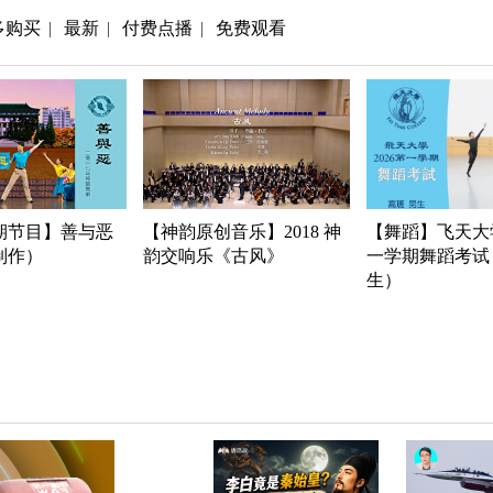
多购买
最新
付费点播
免费观看
|
|
|
期节目】善与恶
【神韵原创音乐】2018 神
【舞蹈】飞天大学
年制作）
韵交响乐《古风》
一学期舞蹈考试
生）