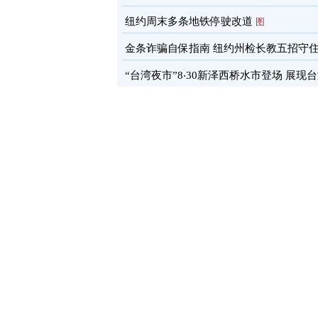
通报
图
纽约周末多条地铁停驶改道
图
金条诈骗自保指南 纽约州检长教五招守
蓄
图
“台湾夜市”8‧30新泽西桥水市登场 展现
文化软实力
图