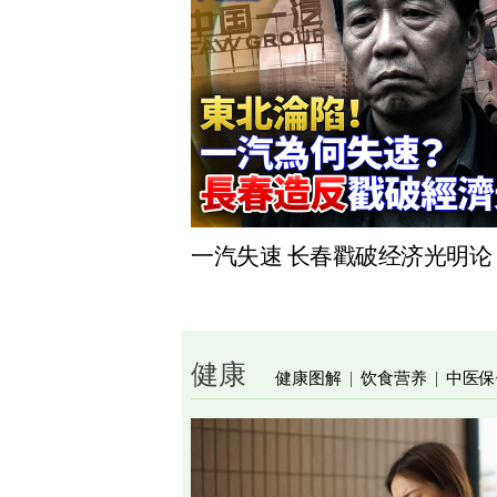
一汽失速 长春戳破经济光明论
健康
健康图解
饮食营养
中医保
|
|