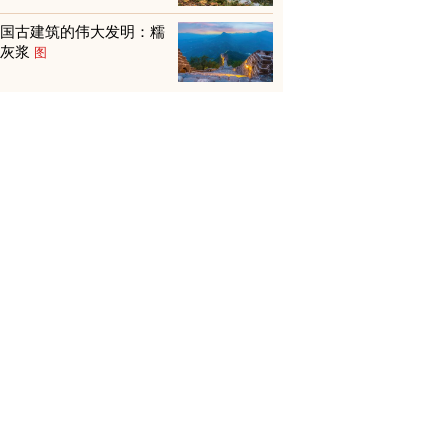
中国古建筑的伟大发明：糯
米灰浆
图