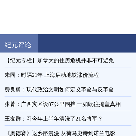
纪元评论
【纪元专栏】加拿大的住房危机并非不可避免
朱同：时隔21年 上海启动地铁涨价流程
费良勇：现代政治文明如何定义革命与反革命
张菁：广西灾区设87公里围挡 一如既往掩盖真相
王友群：习今年上半年清洗了21名将军？
《奥德赛》返乡路漫漫 从荷马史诗到诺兰电影