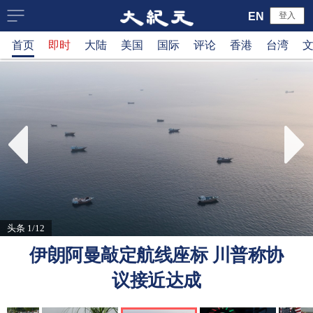
大
EN
登入
首页
即时
大陆
美国
国际
评论
香港
台湾
纪
元
新
闻
网
头条 1/12
伊朗阿曼敲定航线座标 川普称协
议接近达成