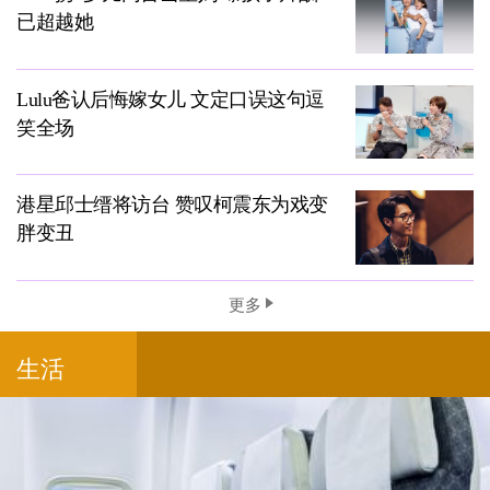
已超越她
Lulu爸认后悔嫁女儿 文定口误这句逗
笑全场
港星邱士缙将访台 赞叹柯震东为戏变
胖变丑
更多
生活