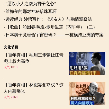
“愿以小人之腹为君子之心”
维梅尔的那对神秘珍珠耳环
趣读经典 妙悟写作：《送友人》与融情观察法
【歌曲】沁园春‧咏夏‧步步生莲（丙午年）（二）
日本狮子竟暗合宇宙密码？——一桩横跨亚洲的奇案
文化节目
【百年真相】毛用三步骤让江青
爬上权力高位
人气 1013
【百年真相】林彪篡党夺权？惊
人内幕曝光
人气 7169