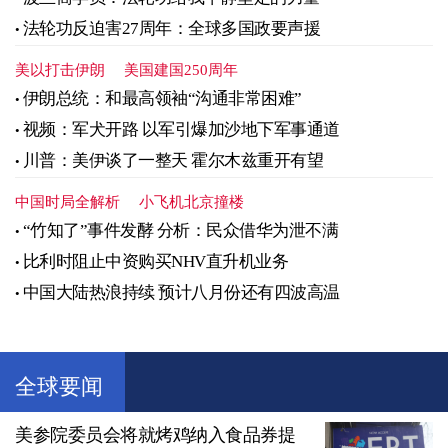
法轮功反迫害27周年：全球多国政要声援
美以打击伊朗
美国建国250周年
伊朗总统：和最高领袖“沟通非常困难”
视频：军犬开路 以军引爆加沙地下军事通道
川普：美伊谈了一整天 霍尔木兹重开有望
中国时局全解析
小飞机北京撞楼
“竹知了”事件发酵 分析：民众借华为泄不满
比利时阻止中资购买NHV直升机业务
中国大陆热浪持续 预计八月份还有四波高温
全球要闻
美参院委员会将就烤鸡纳入食品券提