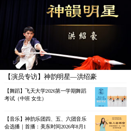
【演员专访】神韵明星—洪绍豪
【舞蹈】飞天大学2026第一学期舞蹈
考试（中班 女生）
【音乐】神韵乐团四、五、六团音乐
会选播｜首播：美东时间2026年8月1