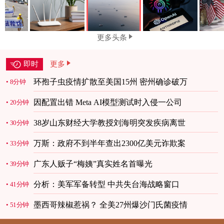
更多头条
即时
更多
环孢子虫疫情扩散至美国15州 密州确诊破万
8分钟
因配置出错 Meta AI模型测试时入侵一公司
20分钟
38岁山东财经大学教授刘海明突发疾病离世
30分钟
万斯：政府不到半年查出2300亿美元诈欺案
33分钟
广东人贩子“梅姨”真实姓名首曝光
39分钟
分析：美军军备转型 中共失台海战略窗口
41分钟
墨西哥辣椒惹祸？ 全美27州爆沙门氏菌疫情
51分钟