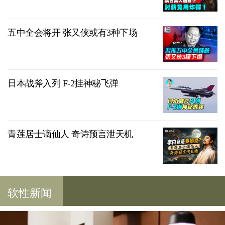
五中全会将开 张又侠或有3种下场
日本战斧入列 F-2挂神秘飞弹
青莲居士谪仙人 奇诗预言泄天机
软性新闻