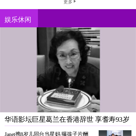
更多
娱乐休闲
华语影坛巨星葛兰在香港辞世 享耆寿93岁
Janet携8岁儿同台当星妈 曝孩子片酬