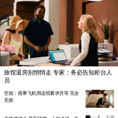
旅馆退房别悄悄走 专家：务必告知柜台人
员
空姐：搭乘飞机用这招要求升等 完全
无效