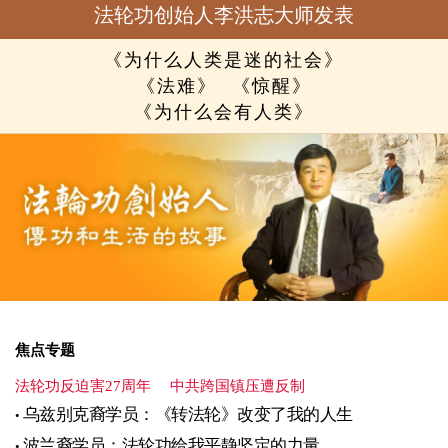
法轮功创始人李洪志大师发表
《为什么人类是迷的社会》
《法难》
《惊醒》
《为什么会有人类》
焦点专题
法轮功反迫害27周年
中共跨国镇压遭反制
乌兹别克裔学员：《转法轮》改变了我的人生
波兰裔学员：法轮功给我平静坚定的力量