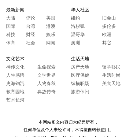
最新新闻
华人社区
大陆
评论
美国
纽约
旧金山
国际
台湾
港澳
洛杉矶
多伦多
科技
财经
娱乐
温哥华
欧洲
体育
社会
网闻
澳洲
其它
文化艺术
生活天地
神传文化
生命探索
房产天地
留学移民
人生感悟
文学世界
医疗保健
生活时尚
史海钩沉
人物春秋
纵横职场
美食天地
教育园地
典故传奇
旅游休闲
艺术长河
本网站图文内容归大纪元所有，
任何单位及个人未经许可，不得擅自转载使用。