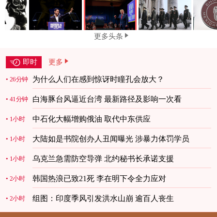
更多头条
即时
更多
为什么人们在感到惊讶时瞳孔会放大？
26分钟
白海豚台风逼近台湾 最新路径及影响一次看
41分钟
中石化大幅增购俄油 取代中东供应
1小时
大陆如是书院创办人丑闻曝光 涉暴力体罚学员
1小时
乌克兰急需防空导弹 北约秘书长承诺支援
1小时
韩国热浪已致21死 李在明下令全力应对
2小时
组图：印度季风引发洪水山崩 逾百人丧生
2小时