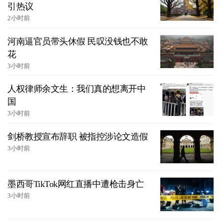
引热议
2小时前
河南逼官员带头休假 民叹没钱也不敢
花
3小时前
人权律师余文生：我们真的想离开中
国
3小时前
剑桥教授宣布辞职 被指控涉论文造假
3小时前
墨西哥TikTok网红直播中遭枪击身亡
3小时前