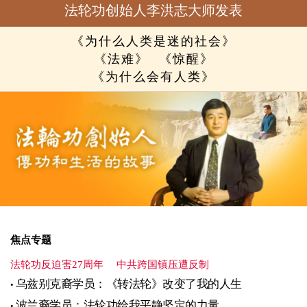
法轮功创始人李洪志大师发表
《为什么人类是迷的社会》
《法难》
《惊醒》
《为什么会有人类》
焦点专题
法轮功反迫害27周年
中共跨国镇压遭反制
乌兹别克裔学员：《转法轮》改变了我的人生
波兰裔学员：法轮功给我平静坚定的力量