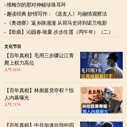
维梅尔的那对神秘珍珠耳环
趣读经典 妙悟写作：《送友人》与融情观察法
《奥德赛》返乡路漫漫 从荷马史诗到诺兰电影
【歌曲】沁园春‧咏夏‧步步生莲（丙午年）（二）
文化节目
【百年真相】毛用三步骤让江青
爬上权力高位
人气 1026
【百年真相】林彪篡党夺权？惊
人内幕曝光
人气 7174
【百年真相】中共加速自毁的四