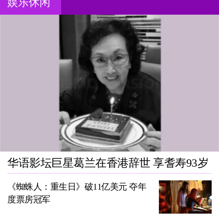
娱乐休闲
华语影坛巨星葛兰在香港辞世 享耆寿93岁
《蜘蛛人：重生日》破11亿美元 夺年
度票房冠军