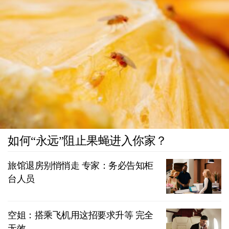
如何“永远”阻止果蝇进入你家？
旅馆退房别悄悄走 专家：务必告知柜
台人员
空姐：搭乘飞机用这招要求升等 完全
无效