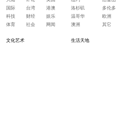
国际
台湾
港澳
洛杉矶
多伦多
科技
财经
娱乐
温哥华
欧洲
体育
社会
网闻
澳洲
其它
文化艺术
生活天地
神传文化
生命探索
房产天地
留学移民
人生感悟
文学世界
医疗保健
生活时尚
史海钩沉
人物春秋
纵横职场
美食天地
教育园地
典故传奇
旅游休闲
艺术长河
本网站图文内容归大纪元所有，
任何单位及个人未经许可，不得擅自转载使用。
Copyright© 2000 - 2026 The Epoch Times Association Inc.
All Rights Reserved.