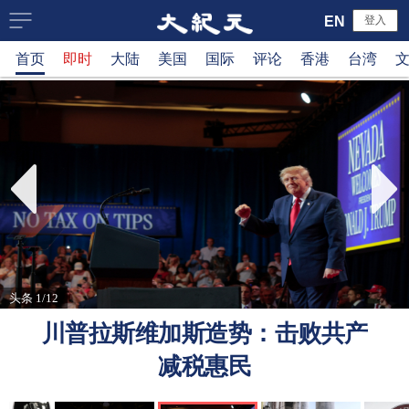
大
EN
登入
首页
即时
大陆
美国
国际
评论
香港
台湾
纪
元
新
闻
网
头条 1/12
川普拉斯维加斯造势：击败共产
减税惠民