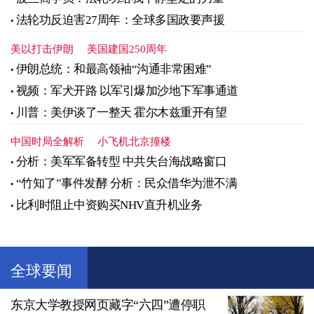
法轮功反迫害27周年：全球多国政要声援
美以打击伊朗
美国建国250周年
伊朗总统：和最高领袖“沟通非常困难”
视频：军犬开路 以军引爆加沙地下军事通道
川普：美伊谈了一整天 霍尔木兹重开有望
中国时局全解析
小飞机北京撞楼
分析：美军军备转型 中共失台海战略窗口
“竹知了”事件发酵 分析：民众借华为泄不满
比利时阻止中资购买NHV直升机业务
全球要闻
东京大学教授网页藏字“六四”遭停职