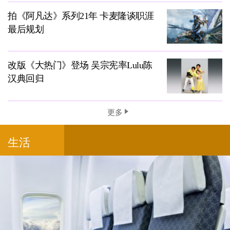
拍《阿凡达》系列21年 卡麦隆谈职涯
最后规划
改版《大热门》登场 吴宗宪率Lulu陈
汉典回归
更多
生活