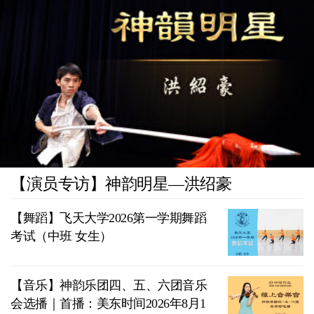
【演员专访】神韵明星—洪绍豪
【舞蹈】飞天大学2026第一学期舞蹈
考试（中班 女生）
【音乐】神韵乐团四、五、六团音乐
会选播｜首播：美东时间2026年8月1