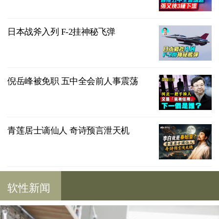
日本战斧入列 F-2挂神秘飞弹
倪岳峰被免职 五中全会前人事震荡
青莲居士谪仙人 奇诗预言泄天机
软性新闻