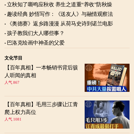
立秋知了嘶鸣应秋收 养生之道重“养收”防秋燥
趣读经典 妙悟写作：《送友人》与融情观察法
《奥德赛》返乡路漫漫 从荷马史诗到诺兰电影
孩子教我们大人哪些事？
巴洛克绘画中神圣的父爱
文化节目
【百年真相】一本畅销书背后骇
人听闻的真相
人气 867
【百年真相】毛用三步骤让江青
爬上权力高位
人气 1081