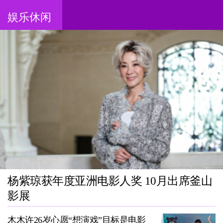
娱乐休闲
杨紫琼获年度亚洲电影人奖 10月出席釜山
影展
木木许26岁心愿“想演戏”目标是电影