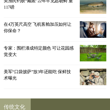
美渔民钓获“藏匿”22年罕见匙吻鲟 重
117磅
在4万英尺高空 飞机客舱加压如何让
你保命？
专家：围栏漆成特定颜色 可让花园感
觉变大
美军“口袋披萨”放3年还能吃 保鲜技
术曝光
传统文化