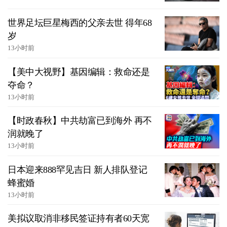
世界足坛巨星梅西的父亲去世 得年68
岁
13小时前
【美中大视野】基因编辑：救命还是
夺命？
13小时前
【时政春秋】中共劫富已到海外 再不
润就晚了
13小时前
日本迎来888罕见吉日 新人排队登记
蜂蜜婚
13小时前
美拟议取消非移民签证持有者60天宽