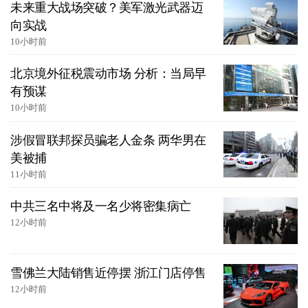
未来重大战场突破？美军激光武器迈
向实战
10小时前
北京境外征税震动市场 分析：当局早
有预谋
10小时前
涉假冒联邦探员骗老人金条 两华男在
美被捕
11小时前
中共三名中将及一名少将密集病亡
12小时前
雪佛兰大陆销售近停摆 浙江门店停售
12小时前