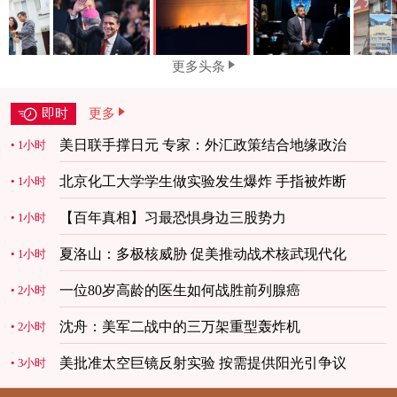
更多头条
即时
更多
美日联手撑日元 专家：外汇政策结合地缘政治
1小时
北京化工大学学生做实验发生爆炸 手指被炸断
1小时
【百年真相】习最恐惧身边三股势力
1小时
夏洛山：多极核威胁 促美推动战术核武现代化
1小时
一位80岁高龄的医生如何战胜前列腺癌
2小时
沈舟：美军二战中的三万架重型轰炸机
2小时
美批准太空巨镜反射实验 按需提供阳光引争议
3小时