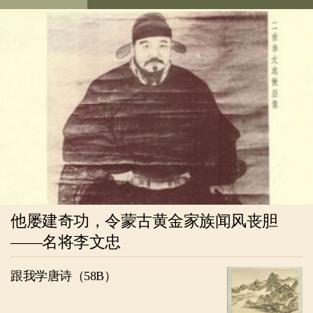
他屡建奇功，令蒙古黄金家族闻风丧胆
——名将李文忠
跟我学唐诗（58B）