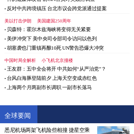
反对中共跨境镇压 台北市议会跨党派通过提案
美以打击伊朗
美国建国250周年
贝森特：霍尔木兹海峡将变得无关紧要
美伊冲突下 美中央司令部司令访问以色列
胡塞袭也门重镇再酿10死 UN警告恐爆大冲突
中国时局全解析
小飞机北京撞楼
王友群：五中全会将开 中共如何“从严治党”？
台风白海豚登陆前夕 上海天空变成赤红色
上海两个月两副市长调职 一副市长落马
全球要闻
悉尼机场两架飞机险些相撞 捷星空乘