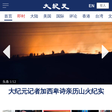
大
EN
登入
首页
即时
大陆
美国
国际
评论
香港
台湾
纪
元
新
闻
网
头条 1/12
大纪元记者加西卑诗亲历山火纪实