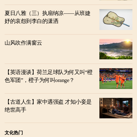
夏日八雅（三）执扇纳凉——从班婕
妤的哀怨到李白的潇洒
山风吹作满窗云
【英语漫谈】荷兰足球队为何又叫“橙
色军团”，橙子为何叫orange？
【古道人生】家中遇强盗 才知小妾是
绝世高手
文化热门