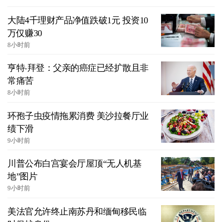
大陆4千理财产品净值跌破1元 投资10
万仅赚30
8小时前
亨特‧拜登：父亲的癌症已经扩散且非
常痛苦
8小时前
环孢子虫疫情拖累消费 美沙拉餐厅业
绩下滑
9小时前
川普公布白宫宴会厅屋顶“无人机基
地”图片
9小时前
美法官允许终止南苏丹和缅甸移民临