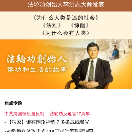
法轮功创始人李洪志大师发表
《为什么人类是迷的社会》
《法难》
《惊醒》
《为什么会有人类》
焦点专题
中共跨国镇压遭反制
法轮功反迫害27周年
【独家】谁在围攻神韵？多条战线曝光
神韵遭媒体攻击 前CIA官员吁美政府调查