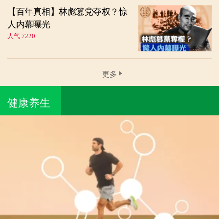
【百年真相】林彪篡党夺权？惊
人内幕曝光
人气 7220
更多
健康养生