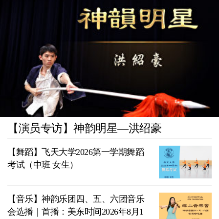
【演员专访】神韵明星—洪绍豪
【舞蹈】飞天大学2026第一学期舞蹈
考试（中班 女生）
【音乐】神韵乐团四、五、六团音乐
会选播｜首播：美东时间2026年8月1