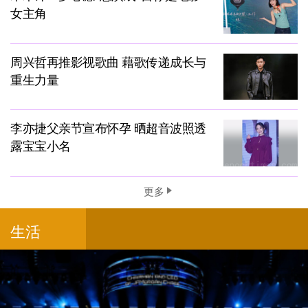
女主角
周兴哲再推影视歌曲 藉歌传递成长与
重生力量
李亦捷父亲节宣布怀孕 晒超音波照透
露宝宝小名
更多
生活