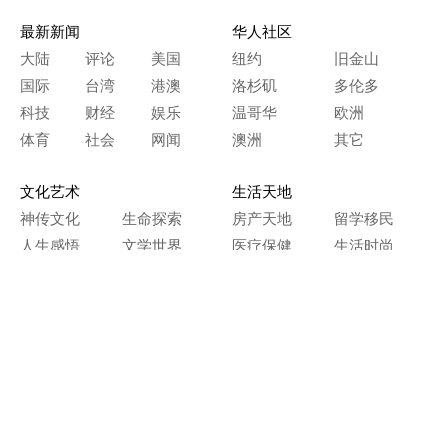
最新新闻
华人社区
大陆
评论
美国
纽约
旧金山
国际
台湾
港澳
洛杉矶
多伦多
科技
财经
娱乐
温哥华
欧洲
体育
社会
网闻
澳洲
其它
文化艺术
生活天地
神传文化
生命探索
房产天地
留学移民
人生感悟
文学世界
医疗保健
生活时尚
史海钩沉
人物春秋
纵横职场
美食天地
教育园地
典故传奇
旅游休闲
艺术长河
本网站图文内容归大纪元所有，
任何单位及个人未经许可，不得擅自转载使用。