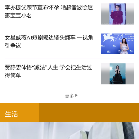
李亦捷父亲节宣布怀孕 晒超音波照透
露宝宝小名
女星戚薇AI短剧擦边镜头翻车 一视角
引争议
贾静雯体悟“减法”人生 学会把生活过
得简单
更多
生活