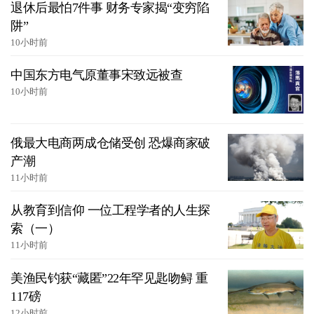
退休后最怕7件事 财务专家揭“变穷陷
阱”
10小时前
中国东方电气原董事宋致远被查
10小时前
俄最大电商两成仓储受创 恐爆商家破
产潮
11小时前
从教育到信仰 一位工程学者的人生探
索（一）
11小时前
美渔民钓获“藏匿”22年罕见匙吻鲟 重
117磅
12小时前