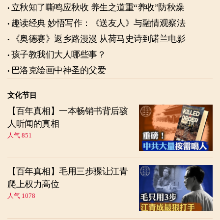
立秋知了嘶鸣应秋收 养生之道重“养收”防秋燥
趣读经典 妙悟写作：《送友人》与融情观察法
《奥德赛》返乡路漫漫 从荷马史诗到诺兰电影
孩子教我们大人哪些事？
巴洛克绘画中神圣的父爱
文化节目
【百年真相】一本畅销书背后骇
人听闻的真相
人气 851
【百年真相】毛用三步骤让江青
爬上权力高位
人气 1078