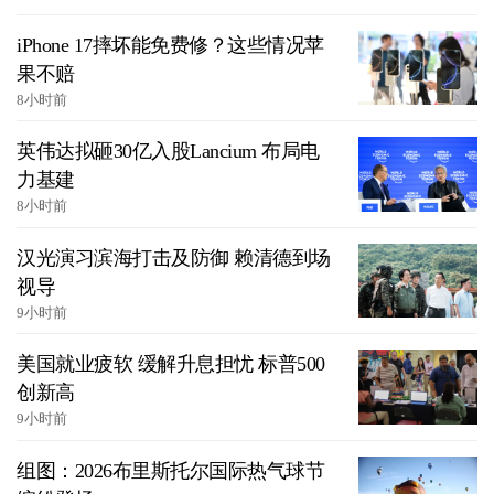
iPhone 17摔坏能免费修？这些情况苹
果不赔
8小时前
英伟达拟砸30亿入股Lancium 布局电
力基建
8小时前
汉光演习滨海打击及防御 赖清德到场
视导
9小时前
美国就业疲软 缓解升息担忧 标普500
创新高
9小时前
组图：2026布里斯托尔国际热气球节