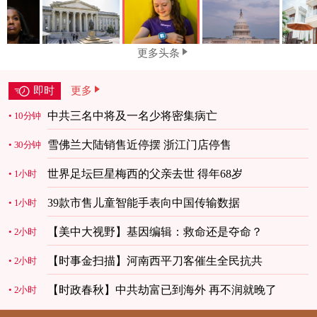
更多头条
即时
更多
中共三名中将及一名少将密集病亡
10分钟
雪佛兰大陆销售近停摆 浙江门店停售
30分钟
世界足坛巨星梅西的父亲去世 得年68岁
1小时
39款市售儿童智能手表向中国传输数据
1小时
【美中大视野】基因编辑：救命还是夺命？
2小时
【时事金扫描】河南西平刀客催生全民抗共
2小时
【时政春秋】中共劫富已到海外 再不润就晚了
2小时