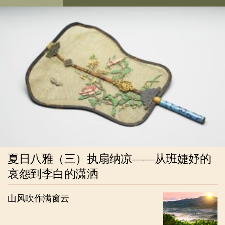
夏日八雅（三）执扇纳凉——从班婕妤的
哀怨到李白的潇洒
山风吹作满窗云