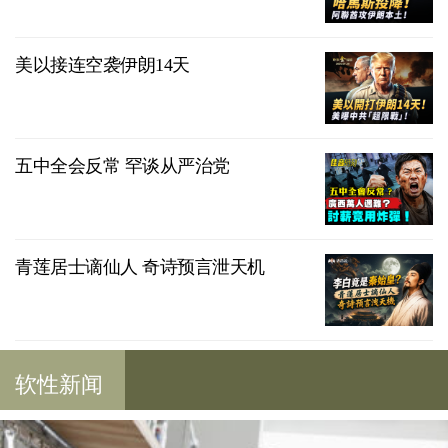
美以接连空袭伊朗14天
五中全会反常 罕谈从严治党
青莲居士谪仙人 奇诗预言泄天机
软性新闻