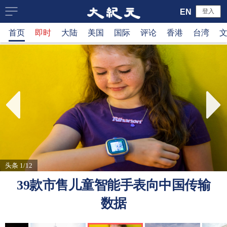
大
EN
登入
首页
即时
大陆
美国
国际
评论
香港
台湾
纪
元
新
闻
网
头条 1/12
39款市售儿童智能手表向中国传输
数据