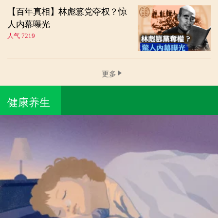
【百年真相】林彪篡党夺权？惊
人内幕曝光
人气 7219
更多
健康养生