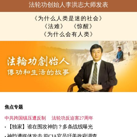
法轮功创始人李洪志大师发表
《为什么人类是迷的社会》
《法难》
《惊醒》
《为什么会有人类》
焦点专题
中共跨国镇压遭反制
法轮功反迫害27周年
【独家】谁在围攻神韵？多条战线曝光
神韵遭媒体攻击 前CIA官员吁美政府调查