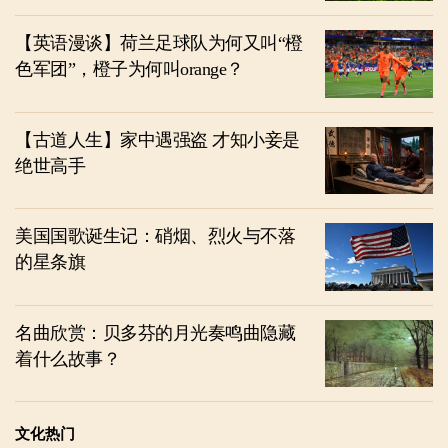
【英语漫谈】荷兰足球队为何又叫“橙
色军团”，橙子为何叫orange？
【古道人生】家中遇强盗 才知小妾是
绝世高手
美国国歌诞生记：硝烟、烈火与不落
的星条旗
名曲欣赏：贝多芬的月光奏鸣曲隐藏
着什么故事？
文化热门