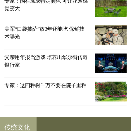
专家：围栏漆成特定颜色 可让花园感
觉变大
美军“口袋披萨”放3年还能吃 保鲜技
术曝光
父亲用年报当游戏 培养出华尔街传奇
银行家
专家：这四种树千万不要在院子里种
传统文化