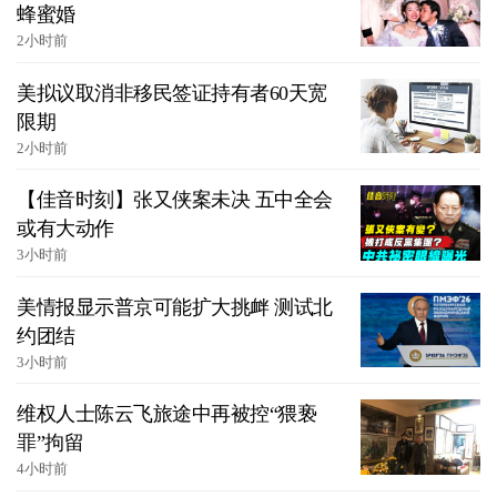
蜂蜜婚
2小时前
美拟议取消非移民签证持有者60天宽
限期
2小时前
【佳音时刻】张又侠案未决 五中全会
或有大动作
3小时前
美情报显示普京可能扩大挑衅 测试北
约团结
3小时前
维权人士陈云飞旅途中再被控“猥亵
罪”拘留
4小时前