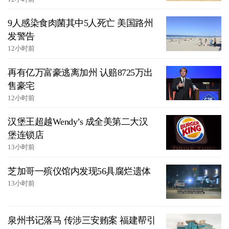
9人感染食肉菌其中5人死亡 美国路州
发警告
12小时前
再有亿万富豪逃离加州 认赔8725万出
售豪宅
12小时前
汉堡王超越Wendy’s 成全美第二大汉
堡连锁店
13小时前
芝加哥一殡仪馆内发现56具腐烂遗体
13小时前
泉州书记落马 传涉三安贿案 福建帮引