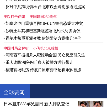
反对中共跨境镇压 台北市议会跨党派通过提案
美以打击伊朗
美国建国250周年
胡塞袭也门重镇再酿10死 UN警告恐爆大冲突
沙特土耳其和巴基斯坦签署北约式防务协议
霍尔木兹重开添变数 伊朗限制方案推升油价
中国时局全解析
小飞机北京撞楼
河南西平搜捕杀人犯惊动全国 民众反应引关注
重庆访民法院旁听 多人被警方强行带走
福建官场动荡 传厦门原市委书记崔永辉被抓
全球要闻
日本迎来888罕见吉日 新人排队登记