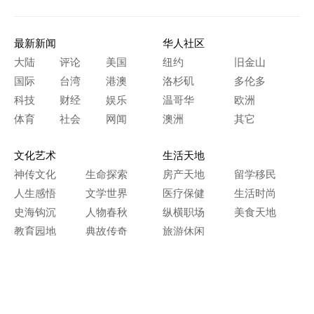
最新新闻
华人社区
大陆
评论
美国
纽约
旧金山
国际
台湾
港澳
洛杉矶
多伦多
科技
财经
娱乐
温哥华
欧洲
体育
社会
网闻
澳洲
其它
文化艺术
生活天地
神传文化
生命探索
房产天地
留学移民
人生感悟
文学世界
医疗保健
生活时尚
史海钩沉
人物春秋
纵横职场
美食天地
教育园地
典故传奇
旅游休闲
艺术长河
本网站图文内容归大纪元所有，