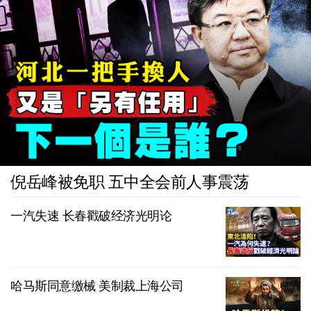
倪岳峰被免职 五中全会前人事震荡
一汽失速 长春戳破经济光明论
哈马斯同意缴械 美制裁上海公司