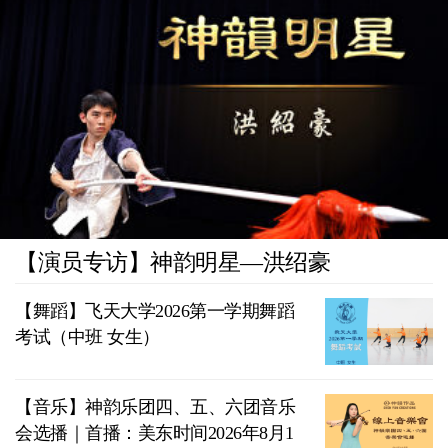
【演员专访】神韵明星—洪绍豪
【舞蹈】飞天大学2026第一学期舞蹈
考试（中班 女生）
【音乐】神韵乐团四、五、六团音乐
会选播｜首播：美东时间2026年8月1