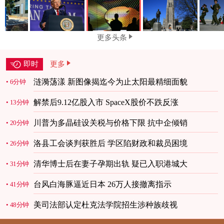
更多头条
即时
更多
涟漪荡漾 新图像揭迄今为止太阳最精细面貌
6分钟
解禁后9.12亿股入市 SpaceX股价不跌反涨
13分钟
川普为多晶硅设关税与价格下限 抗中企倾销
20分钟
洛县工会谈判获胜后 学区陷财政和裁员困境
26分钟
清华博士后在妻子孕期出轨 疑已入职港城大
31分钟
台风白海豚逼近日本 26万人接撤离指示
41分钟
美司法部认定杜克法学院招生涉种族歧视
48分钟