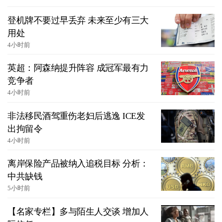
登机牌不要过早丢弃 未来至少有三大
用处
4小时前
英超：阿森纳提升阵容 成冠军最有力
竞争者
4小时前
非法移民酒驾重伤老妇后逃逸 ICE发
出拘留令
4小时前
离岸保险产品被纳入追税目标 分析：
中共缺钱
5小时前
【名家专栏】多与陌生人交谈 增加人