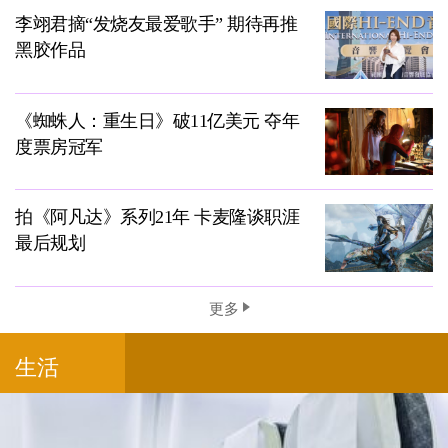
李翊君摘“发烧友最爱歌手” 期待再推
黑胶作品
《蜘蛛人：重生日》破11亿美元 夺年
度票房冠军
拍《阿凡达》系列21年 卡麦隆谈职涯
最后规划
更多
生活