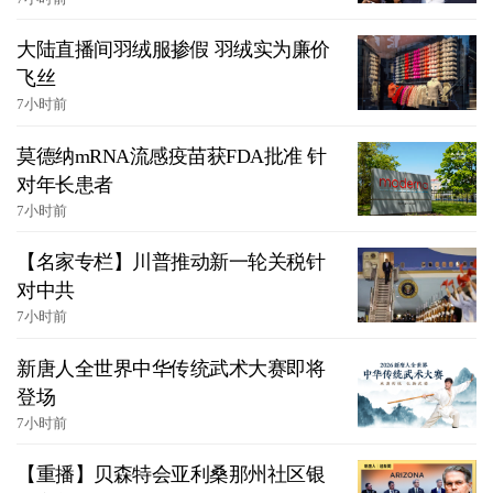
大陆直播间羽绒服掺假 羽绒实为廉价
飞丝
7小时前
莫德纳mRNA流感疫苗获FDA批准 针
对年长患者
7小时前
【名家专栏】川普推动新一轮关税针
对中共
7小时前
新唐人全世界中华传统武术大赛即将
登场
7小时前
【重播】贝森特会亚利桑那州社区银