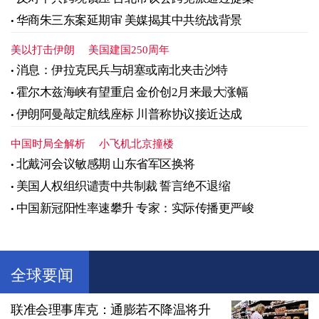
华商朱三东案延期审 美媒揭其中共统战背景
美以打击伊朗
美国建国250周年
消息：伊拉克民兵与胡塞或南北夹击沙特
霍尔木兹海峡有望重启 金价创2月来最大涨幅
伊朗阿曼敲定航线座标 川普称协议接近达成
中国时局全解析
小飞机北京撞楼
北戴河会议敏感期 山东省军区换将
美国人权组织谴责中共制裁 誓言绝不退缩
中国新冠阳性率速攀升 专家：实际传播更严峻
全球要闻
联准会理事库克：通膨若不降温将升