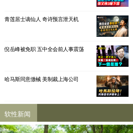
青莲居士谪仙人 奇诗预言泄天机
倪岳峰被免职 五中全会前人事震荡
哈马斯同意缴械 美制裁上海公司
软性新闻