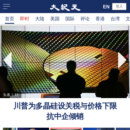
大
EN
登入
首页
即时
大陆
美国
国际
评论
香港
台湾
纪
元
新
闻
网
头条 1/12
川普为多晶硅设关税与价格下限
抗中企倾销