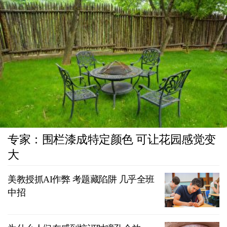
专家：围栏漆成特定颜色 可让花园感觉变
大
美教授抓AI作弊 考题藏陷阱 几乎全班
中招