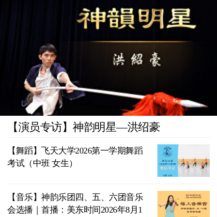
【演员专访】神韵明星—洪绍豪
【舞蹈】飞天大学2026第一学期舞蹈
考试（中班 女生）
【音乐】神韵乐团四、五、六团音乐
会选播｜首播：美东时间2026年8月1