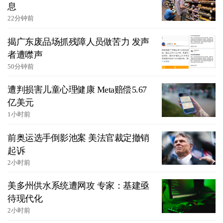
息
22分钟前
揭广东废品场抓残障人员做苦力 发声
者遭噤声
50分钟前
遭判损害儿童心理健康 Meta赔偿5.67
亿美元
1小时前
前奥运选手倒影池案 美法官裁定撤销
起诉
2小时前
美多州供水系统遭网攻 专家：基建亟
待现代化
2小时前