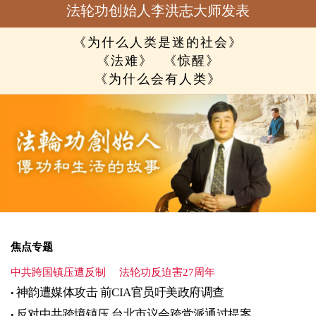
法轮功创始人李洪志大师发表
《为什么人类是迷的社会》
《法难》
《惊醒》
《为什么会有人类》
焦点专题
中共跨国镇压遭反制
法轮功反迫害27周年
神韵遭媒体攻击 前CIA官员吁美政府调查
反对中共跨境镇压 台北市议会跨党派通过提案