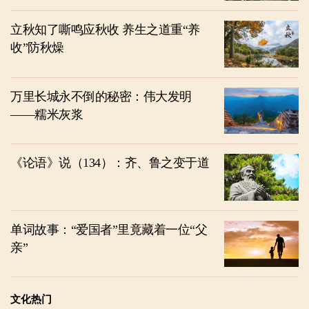
立秋知了嘶鸣应秋收 养生之道重“养
收”防秋燥
万里长城永不倒的秘密：伟大发明
——糯米灰浆
《论语》说（134）：齐、鲁之变于道
单词故事：“爱国者”里竟藏着一位“父
亲”
文化热门