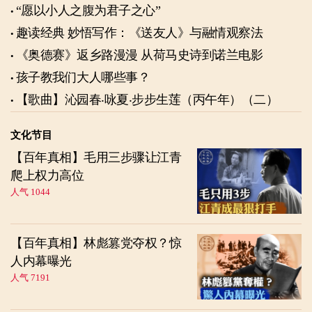
“愿以小人之腹为君子之心”
趣读经典 妙悟写作：《送友人》与融情观察法
《奥德赛》返乡路漫漫 从荷马史诗到诺兰电影
孩子教我们大人哪些事？
【歌曲】沁园春‧咏夏‧步步生莲（丙午年）（二）
文化节目
【百年真相】毛用三步骤让江青
爬上权力高位
人气 1044
【百年真相】林彪篡党夺权？惊
人内幕曝光
人气 7191