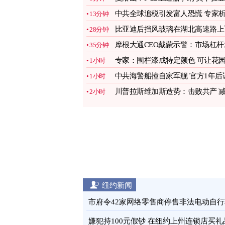
合作战能力
图
中共全球追税引发富人恐慌 专家
13分钟
后效应
图
比亚迪后挡风玻璃在湖北高速路上
28分钟
脱 击中后车
图
摩根大通CEO戴蒙示警：市场杠杆
35分钟
准相当高
图
专家：围栏漆成特定颜色 可让花
1小时
感觉变大
图
中共海警船撞自家军舰 官方1年后
1小时
实2人死
图
川普拉斯维加斯造势：击败共产 
2小时
税惠民
图
纽约新闻
市府令42家网络零售商停售非法电动自行
图
嫌犯持100元假钞 在纽约上州连锁店买礼