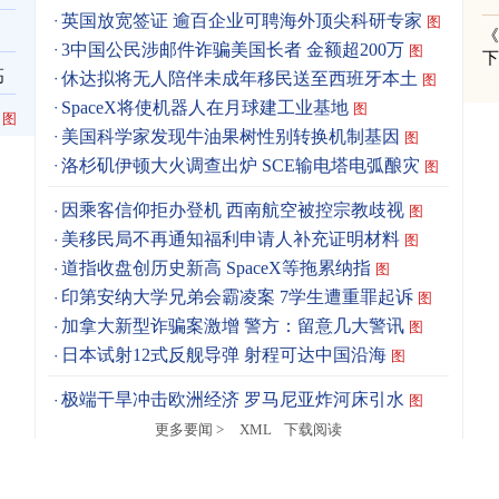
英国放宽签证 逾百企业可聘海外顶尖科研专家
图
3中国公民涉邮件诈骗美国长者 金额超200万
图
高
休达拟将无人陪伴未成年移民送至西班牙本土
图
SpaceX将使机器人在月球建工业基地
图
图
美国科学家发现牛油果树性别转换机制基因
图
洛杉矶伊顿大火调查出炉 SCE输电塔电弧酿灾
图
因乘客信仰拒办登机 西南航空被控宗教歧视
图
美移民局不再通知福利申请人补充证明材料
图
道指收盘创历史新高 SpaceX等拖累纳指
图
印第安纳大学兄弟会霸凌案 7学生遭重罪起诉
图
加拿大新型诈骗案激增 警方：留意几大警讯
图
日本试射12式反舰导弹 射程可达中国沿海
图
极端干旱冲击欧洲经济 罗马尼亚炸河床引水
图
更多要闻 >
XML
下载阅读