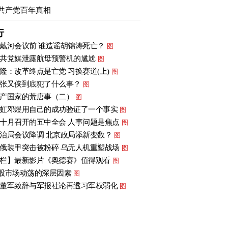
共产党百年真相
行
戴河会议前 谁造谣胡锦涛死亡？
图
共党媒泄露航母预警机的尴尬
图
隆：改革终点是亡党 习换赛道(上)
图
张又侠到底犯了什么事？
图
产国家的荒唐事（二）
图
虹邓煜用自己的成功验证了一个事实
图
十月召开的五中全会 人事问题是焦点
图
治局会议降调 北京政局添新变数？
图
俄装甲突击被粉碎 乌无人机重塑战场
图
栏】最新影片《奥德赛》值得观看
图
股市场动荡的深层因素
图
董军致辞与军报社论再透习军权弱化
图