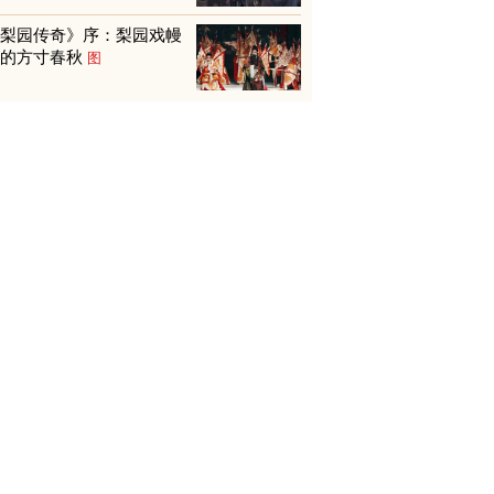
《梨园传奇》序：梨园戏幔
下的方寸春秋
图