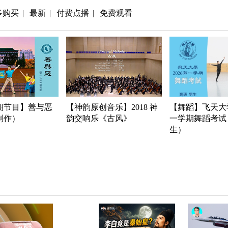
多购买
最新
付费点播
免费观看
|
|
|
期节目】善与恶
【神韵原创音乐】2018 神
【舞蹈】飞天大学
年制作）
韵交响乐《古风》
一学期舞蹈考试
生）