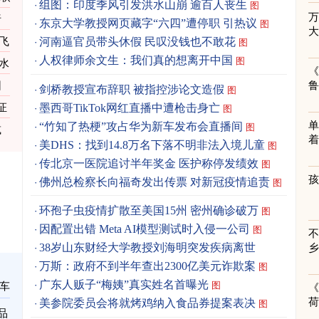
组图：印度季风引发洪水山崩 逾百人丧生
图
析
东京大学教授网页藏字“六四”遭停职 引热议
图
飞
河南逼官员带头休假 民叹没钱也不敢花
图
人权律师余文生：我们真的想离开中国
图
水
《
园
剑桥教授宣布辞职 被指控涉论文造假
图
墨西哥TikTok网红直播中遭枪击身亡
证
图
单
“竹知了热梗”攻占华为新车发布会直播间
图
减
着
美DHS：找到14.8万名下落不明非法入境儿童
图
传北京一医院追讨半年奖金 医护称停发绩效
图
佛州总检察长向福奇发出传票 对新冠疫情追责
图
环孢子虫疫情扩散至美国15州 密州确诊破万
图
因配置出错 Meta AI模型测试时入侵一公司
图
38岁山东财经大学教授刘海明突发疾病离世
万斯：政府不到半年查出2300亿美元诈欺案
图
广东人贩子“梅姨”真实姓名首曝光
图
车
《
美参院委员会将就烤鸡纳入食品券提案表决
图
品