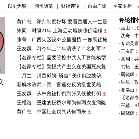
以史为鉴
感悟随笔
财经评论
自由广场
名家专栏
|
|
|
|
|
|
评论排
黄广慈：评判制度好坏 要看普通人一生是
否安稳
岳山：北
图
朱同：时隔21年 上海启动地铁涨价流程
图
沈舟：中
张菁：广西灾区设87公里围挡 一如既往掩
专访吴嘉
盖真相
图
王友群：习今年上半年清洗了21名将军？
王友群：
图
【名家专栏】需要管控中共人工智能模型
高翔：共
图
【名家专栏】警惕共产主义在美国死灰复
韦拓：王
燃
图
周晓辉：
二月兰：川普威胁“斩首” 美伊能达协议
义
吗？
钟原：政
图
新解水浒武十回：官逼吏反的乱世英雄
夏洛山：
（3）
图
王友群：从林彪被打倒到张又侠被打倒
图
【名家专
王维洛：重建的板桥水库为何两次变病险
王赫：A
水库？
图
黄广慈：中国社会戾气从何而来
图
周晓辉：