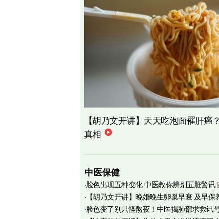
【胡乃文开讲】天天吃泡面罹肝癌
真相
中医保健
脸色出现五种变化 中医教你辨别五脏警讯
【胡乃文开讲】晚婚晚生卵巢早衰 及早保
脸色变了别只怪熬夜！中医揭肺部求救讯
育