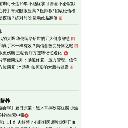
前期可长达10年 不适症状可管理 不必默默
心传】青光眼眼压高？医师教3招放松颈椎
是夜猫？练对时段 运动效益翻倍
图
荐
代的大医 华佗留给后世的五大健康智慧
图
和真手术一样有效？揭信念改变身体之谜
图
眼更伤脑 三帖食疗方逆转记忆退化
分享健康法则：肠道修复、压力管理、信仰
方位康复：“灵魂”如何影响大脑与健康
图
营养
瑶食聊】夏日凉菜：黑木耳拌秋葵豆腐 少油
 补维生素中毒
爽养心
图
康1+1】红肉解禁？心脏科医师教你避开血