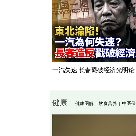
一汽失速 长春戳破经济光明论
健康
健康图解
饮食营养
中医保
|
|