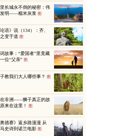
万里长城永不倒的秘密：伟
大发明——糯米灰浆
图
论语》说（134）：齐、
鲁之变于道
图
词故事：“爱国者”里竟藏
一位“父亲”
图
孩子教我们大人哪些事？
图
不在非洲——狮子真正的故
乡原来在这里！
图
奥德赛》返乡路漫漫 从
荷马史诗到诺兰电影
图