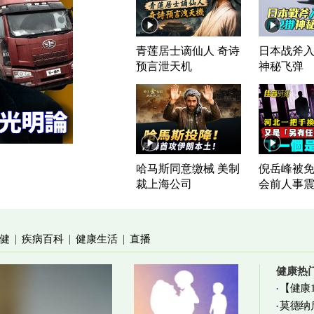
青莲居士谪仙人 奇诗
日本战斧入列
预言泄天机
神秘飞弹
哈马斯同意缴械 美制
倪岳峰被免
裁上海公司
会前人事
健
疾病百科
健康生活
直播
|
|
|
健康热
【健康
莫德纳