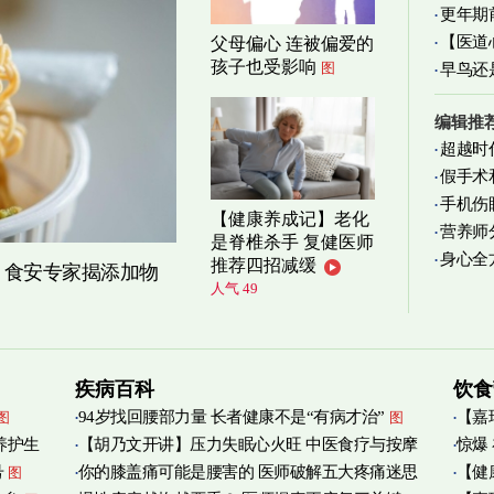
更年期
【医道
父母偏心 连被偏爱的
忍受
图
孩子也受影响
图
图
早鸟还
编辑推
超越时
假手术
手机伤
【健康养成记】老化
营养师
是脊椎杀手 复健医师
身心全
实践
图
推荐四招减缓
？食安专家揭添加物
人气 49
疾病百科
饮食
94岁找回腰部力量 长者健康不是“有病才治”
【嘉
图
图
养护生
【胡乃文开讲】压力失眠心火旺 中医食疗与按摩
惊爆
烟清
号
你的膝盖痛可能是腰害的 医师破解五大疼痛迷思
【健
图
自救