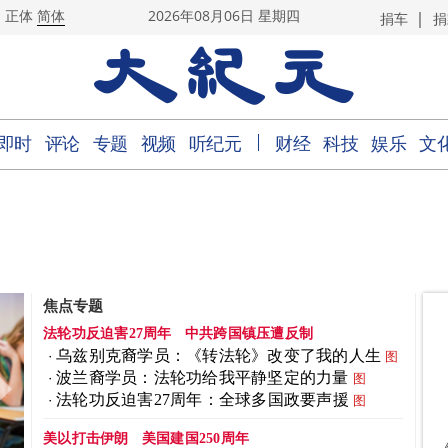
|
正体
简体
2026年08月06日 星期四
捐车
捐
｜
即时
评论
专题
视频
听纪元
财经
科技
娱乐
文
焦点专题
法轮功反迫害27周年
中共跨国镇压遭反制
乌兹别克裔学员：《转法轮》改变了我的人生
图
波兰裔学员：法轮功给我平静坚定的力量
图
法轮功反迫害27周年：全球多国政要声援
图
美以打击伊朗
美国建国250周年