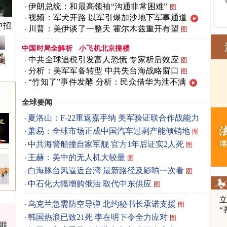
伊朗总统：和最高领袖“沟通非常困难”
图
视频：军犬开路 以军引爆加沙地下军事通道
中招
川普：美伊谈了一整天 霍尔木兹重开有望
图
中国时局全解析
小飞机北京撞楼
中共全球追税引发富人恐慌 专家析后效应
图
分析：美军军备转型 中共失台海战略窗口
图
“竹知了”事件发酵 分析：民众借华为泄不满
全球要闻
夏洛山：F-22重返嘉手纳 美军验证联合作战能力
图
萧易：全球市场正成中国汽车过剩产能倾销地
图
中共海警船撞自家军舰 官方1年后证实2人死
图
王赫：美中的无人机大较量
图
白海豚台风逼近台湾 最新路径及影响一次看
图
中石化大幅增购俄油 取代中东供应
图
立
乌克兰急需防空导弹 北约秘书长承诺支援
图
“
韩国热浪已致21死 李在明下令全力应对
图
证联