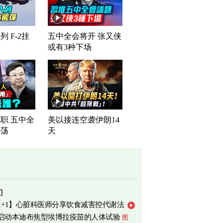
 F-2挂
五中全会将开 张又侠
或有3种下场
职 五中全
美以接连空袭伊朗14
震荡
天
门
1+1】心脏科医师分享饮食减害控代谢法
启动本迪布焦型埃博拉疫苗的人体试验
图