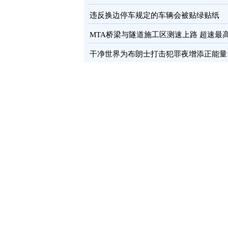
卡
图
违反换边停车规定的车辆会被贴绿贴纸
MTA桥梁与隧道施工区测速上路 超速最
罚100元
图
干净世界为布朗士打击犯罪夜增添正能量