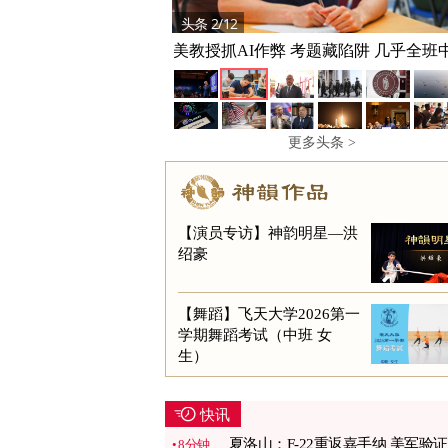
头条 2/12
美教授抓AI作弊 考题藏陷阱 几乎全班
更多头条 >
【演员专访】神韵明星—洪
绍豪
【舞蹈】飞天大学2026第一
学期舞蹈考试（中班 女
生）
快讯
夏洛山：F-22重返嘉手纳 美军验
8分钟