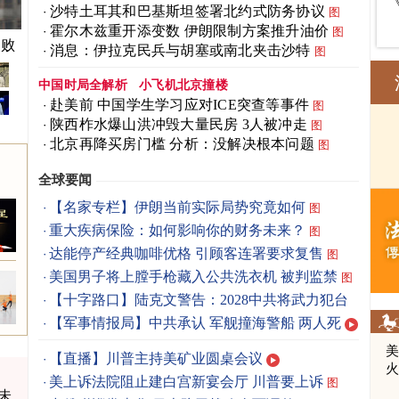
沙特土耳其和巴基斯坦签署北约式防务协议
图
霍尔木兹重开添变数 伊朗限制方案推升油价
图
挂牌
失败
消息：伊拉克民兵与胡塞或南北夹击沙特
图
中国时局全解析
小飞机北京撞楼
赴美前 中国学生学习应对ICE突查等事件
图
陕西柞水爆山洪冲毁大量民房 3人被冲走
图
北京再降买房门槛 分析：没解决根本问题
图
全球要闻
【名家专栏】伊朗当前实际局势究竟如何
图
重大疾病保险：如何影响你的财务未来？
图
达能停产经典咖啡优格 引顾客连署要求复售
图
美国男子将上膛手枪藏入公共洗衣机 被判监禁
图
【十字路口】陆克文警告：2028中共将武力犯台
【军事情报局】中共承认 军舰撞海警船 两人死
【直播】川普主持美矿业圆桌会议
美上诉法院阻止建白宫新宴会厅 川普要上诉
图
未