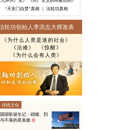
《九评共产党》
《共产主义的终极目的》
“天安门自焚”真相
｜
法轮功真相
法轮功创始人李洪志大师发表
《为什么人类是迷的社会》
《法难》
《惊醒》
《为什么会有人类》
传统文化
美国国歌诞生记：硝烟、烈
火与不落的星条旗
图