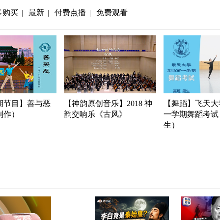
多购买
最新
付费点播
免费观看
|
|
|
期节目】善与恶
【神韵原创音乐】2018 神
【舞蹈】飞天大学
年制作）
韵交响乐《古风》
一学期舞蹈考试
生）