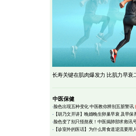
长寿关键在肌肉爆发力 比肌力早衰
中医保健
脸色出现五种变化 中医教你辨别五脏警讯
【胡乃文开讲】晚婚晚生卵巢早衰 及早保
脸色变了别只怪熬夜！中医揭肺部求救讯
育
【诊室外的医话】为什么胃食道逆流要用