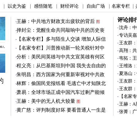
以史为鉴
感悟随笔
财经评论
自由广场
名家专栏
|
|
|
|
|
|
评论排
王赫：中共地方财政支出疲软的背后
图
沈舟：中
掸封尘：觉醒生命共同敲响中共的历史丧
专访吴嘉
钟
图
【名家专栏】多与陌生人交谈 增加人际信
王友群：
任
图
【名家专栏】川普推动新一轮关税针对中
高翔：共
共
图
分析：美民间英雄与中共文宣英雄有何区
韦拓：王
别
图
程义亮：从巴基斯坦到中国 我失去自由的
王维洛：
两年
夏洛山：
朱明昌：西方国家为何重新审视对中共政
的
策？
王友群：
图
林辉：偷国民党报纸看 毛逃亡中才知陕北
王友群：
有刘志丹
图
萧易：全球市场正成中国汽车过剩产能倾
【名家专
销地
图
王赫：美中的无人机大较量
图
王赫：A
黄广慈：评判制度好坏 要看普通人一生是
张菁：广
否安稳
图