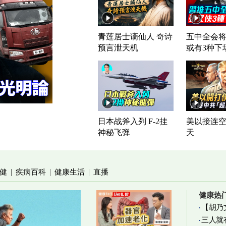
青莲居士谪仙人 奇诗
五中全会将
预言泄天机
或有3种下
日本战斧入列 F-2挂
美以接连空
神秘飞弹
天
健
疾病百科
健康生活
直播
|
|
|
健康热
【胡乃
三人就
加物真