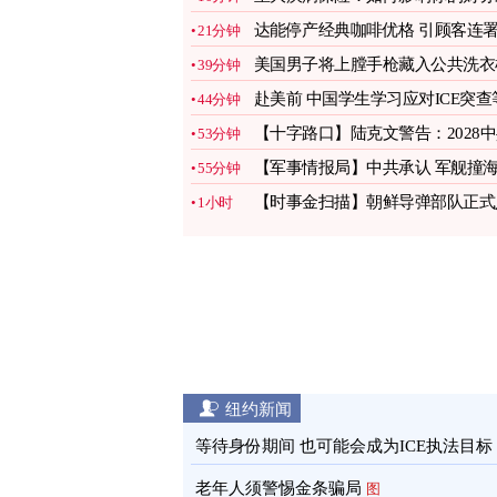
来？
图
达能停产经典咖啡优格 引顾客连
21分钟
要求复售
图
美国男子将上膛手枪藏入公共洗衣
39分钟
被判监禁
图
赴美前 中国学生学习应对ICE突查
44分钟
事件
图
【十字路口】陆克文警告：2028
53分钟
将武力犯台
【军事情报局】中共承认 军舰撞
55分钟
警船 两人死
【时事金扫描】朝鲜导弹部队正式
1小时
俄参战
纽约新闻
等待身份期间 也可能会成为ICE执法目标
老年人须警惕金条骗局
图