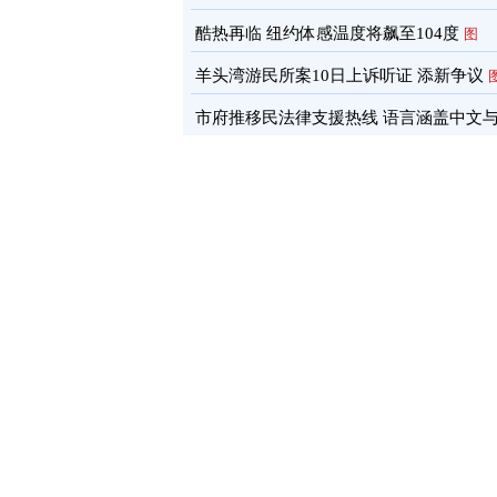
酷热再临 纽约体感温度将飙至104度
图
羊头湾游民所案10日上诉听证 添新争议
市府推移民法律支援热线 语言涵盖中文
南语
图