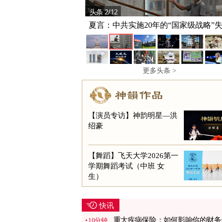
头条 2/12
头条 3/12
50个最大美国城市 38个房屋售价低于
夏言：中共实施20年的“国家级战略”
价
更多头条 >
【演员专访】神韵明星—洪
绍豪
【舞蹈】飞天大学2026第一
学期舞蹈考试（中班 女
生）
快讯
重大疾病保险：如何影响你的财务
10分钟