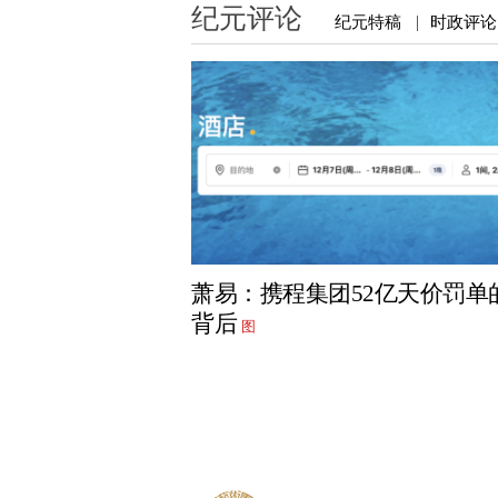
纪元评论
纪元特稿
时政评论
|
萧易：携程集团52亿天价罚单
背后
图