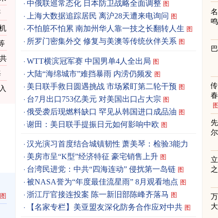
中俄联巡常态化 日本防卫战略全面调整
图
署
上海大数据追踪居民 离沪28天遭来电询问
图
机
不怕脏不怕累 南加州华人靠一技之长翻转人生
图
所罗门密集外交 修复与美澳等传统伙伴关系
图
等
中共
WTT横滨冠军赛 中国男单4人全出局
图
大陆“海绵城市”难挡暴雨 内涝仍频发
海
图
美日联手救日圆遇挑战 市场紧盯第二轮干预
图
入
春
台7月出口753亿美元 对美国出口占大宗
图
俄受袭后现燃料缺口 罕见从韩国进口成品油
图
先
谢田：美日联手提振日元如何影响中欧
图
汉光演习首度结合城镇韧性 萧美琴：检验3能力
图
美房市呈“K型”经济特征 豪宅销售上升
图
立
台湾民进党：中共“四海连动” 侵扰第一岛链
之
图
被NASA誉为“年度最佳流星雨” 8月观看地点
图
浙江厅官接连投案 陈一新旧部陈峰齐落马
图
图
【名家专栏】美亚盟友深化防务合作应对中共
图