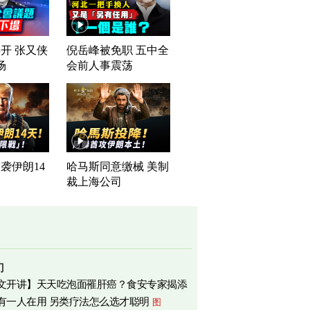
开 张又侠
倪岳峰被免职 五中全
场
会前人事震荡
袭伊朗14
哈马斯同意缴械 美制
裁上海公司
门
文开讲】天天吃泡面罹肝癌？食安专家揭添
有一人在用 另类疗法怎么选才聪明
图
相