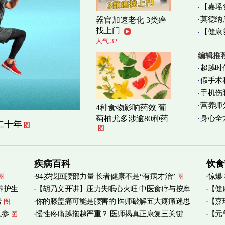
【嘉瑶
莫德纳
器官加速老化 3类癌
清爽养
找上门
【健康
人气 32
减缓
编辑推
超越时
假手术
手机伤
营养师
4种食物影响药效 葡
身心全
萄柚尤多涉逾80种药
实践
图
二十年
图
图
疾病百科
饮食
94岁找回腰部力量 长者健康不是“有病才治”
惊爆
图
图
养护生
【胡乃文开讲】压力失眠心火旺 中医食疗与按摩
【健
号
你的膝盖痛可能是腰害的 医师破解五大疼痛迷思
【嘉
图
自救
管伤
图
人参
慢性疼痛越拖越严重？ 医师揭真正康复三关键
【元
图
宝
图