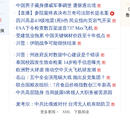
中国男子藏身挪威军事碉堡 遭驱逐出境
图
《
【直播】参院最终表决布兰奇司法部长提名案
图
四川高县4.9级地震1死6伤 民众指向页岩气开采
图
FAA下令检查数百架波音737 Max飞机
图
与闽
受建筑业拖累 中国关键钢材价跌至十年低点
图
川普：伊朗战争可能很快结束
图
川普：州政府反对数据中心建设是个错误
图
泰国校园发生致命枪案 14岁枪手信息曝光
图
欧洲野火肆虐 推动空中灭火飞机研发潮
图
岳山：五中全会演甩锅大戏 抛出反党集团？
图
联合国粮农组织：7月食品价格指数创三年新高
图
中共高层隐身 当局披露6将领人大职务被罢原因
图
麦考尔：中共比俄难对付 台湾无人机有助防卫
图
更多要闻 >
XML
下载阅读