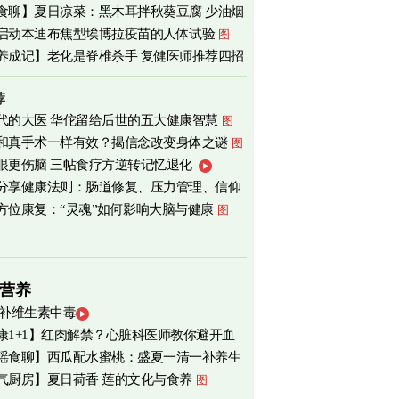
食聊】夏日凉菜：黑木耳拌秋葵豆腐 少油烟
启动本迪布焦型埃博拉疫苗的人体试验
图
心
图
养成记】老化是脊椎杀手 复健医师推荐四招
荐
代的大医 华佗留给后世的五大健康智慧
图
和真手术一样有效？揭信念改变身体之谜
图
眼更伤脑 三帖食疗方逆转记忆退化
分享健康法则：肠道修复、压力管理、信仰
方位康复：“灵魂”如何影响大脑与健康
图
营养
 补维生素中毒
康1+1】红肉解禁？心脏科医师教你避开血
瑶食聊】西瓜配水蜜桃：盛夏一清一补养生
害
气厨房】夏日荷香 莲的文化与食养
图