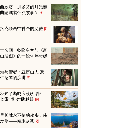
名曲欣赏：贝多芬的月光奏
鸣曲隐藏着什么故事？
图
巴洛克绘画中神圣的父爱
图
传世名画：乾隆皇帝与《富
山居图》的一段50年奇缘
图
知与智者：亚历山大‧索
尔仁尼琴的演讲
图
秋知了嘶鸣应秋收 养生
道重“养收”防秋燥
图
万里长城永不倒的秘密：伟
大发明——糯米灰浆
图