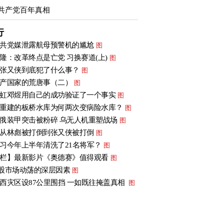
共产党百年真相
行
共党媒泄露航母预警机的尴尬
图
隆：改革终点是亡党 习换赛道(上)
图
张又侠到底犯了什么事？
图
产国家的荒唐事（二）
图
虹邓煜用自己的成功验证了一个事实
图
重建的板桥水库为何两次变病险水库？
图
俄装甲突击被粉碎 乌无人机重塑战场
图
从林彪被打倒到张又侠被打倒
图
习今年上半年清洗了21名将军？
图
栏】最新影片《奥德赛》值得观看
图
股市场动荡的深层因素
图
西灾区设87公里围挡 一如既往掩盖真相
图