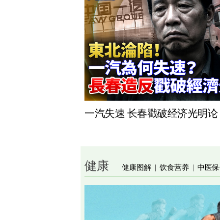
一汽失速 长春戳破经济光明论
健康
健康图解
饮食营养
中医保
|
|