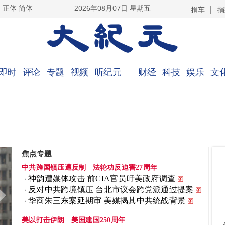
|
正体
简体
2026年08月07日 星期五
捐车
捐
｜
即时
评论
专题
视频
听纪元
财经
科技
娱乐
文
焦点专题
中共跨国镇压遭反制
法轮功反迫害27周年
神韵遭媒体攻击 前CIA官员吁美政府调查
图
反对中共跨境镇压 台北市议会跨党派通过提案
图
华商朱三东案延期审 美媒揭其中共统战背景
图
美以打击伊朗
美国建国250周年