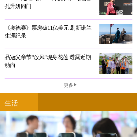
孔升妍同门
《奥德赛》票房破11亿美元 刷新诺兰
生涯纪录
品冠父亲节“放风”现身花莲 透露近期
动向
更多
生活