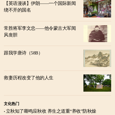
【英语漫谈】伊朗——一个国际新闻
绕不开的国名
常胜将军李文忠——他令蒙古大军闻
风丧胆
跟我学唐诗（58B）
救妻历程改变了他的人生
文化热门
立秋知了嘶鸣应秋收 养生之道重“养收”防秋燥