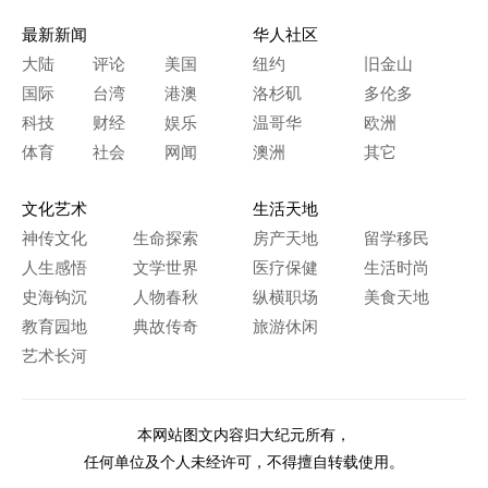
最新新闻
华人社区
大陆
评论
美国
纽约
旧金山
国际
台湾
港澳
洛杉矶
多伦多
科技
财经
娱乐
温哥华
欧洲
体育
社会
网闻
澳洲
其它
文化艺术
生活天地
神传文化
生命探索
房产天地
留学移民
人生感悟
文学世界
医疗保健
生活时尚
史海钩沉
人物春秋
纵横职场
美食天地
教育园地
典故传奇
旅游休闲
艺术长河
本网站图文内容归大纪元所有，
任何单位及个人未经许可，不得擅自转载使用。