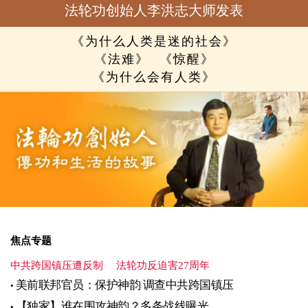
法轮功创始人李洪志大师发表
《为什么人类是迷的社会》
《法难》
《惊醒》
《为什么会有人类》
焦点专题
中共跨国镇压遭反制
法轮功反迫害27周年
美前联邦官员：保护神韵 调查中共跨国镇压
【独家】谁在围攻神韵？多条战线曝光