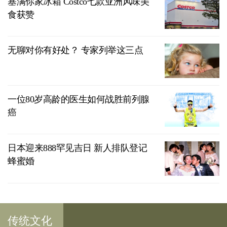
塞满你家冰箱 Costco七款亚洲风味美
食获赞
无聊对你有好处？ 专家列举这三点
一位80岁高龄的医生如何战胜前列腺
癌
日本迎来888罕见吉日 新人排队登记
蜂蜜婚
传统文化