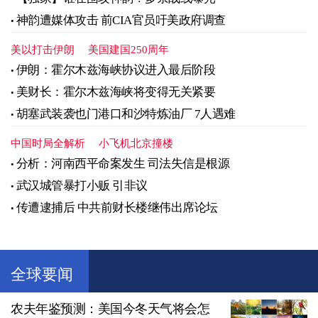
神韵遭媒体攻击 前CIA官员吁美政府调查
美以打击伊朗
美国建国250周年
伊朗：霍尔木兹海峡协议进入最后阶段
美财长：霍尔木兹海峡将变得无关紧要
胡塞武装袭也门港口和沙特炼油厂 7人遇难
中国时局全解析
小飞机北京撞楼
分析：河南西平命案发生 司法失信是根源
武汉城管暴打小贩 引非议
传遭逮捕后 中共前财长楼继伟出席论坛
全球要闻
农夫年鉴预测：美国今冬天气将会怎