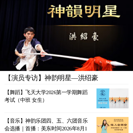
【演员专访】神韵明星—洪绍豪
【舞蹈】飞天大学2026第一学期舞蹈
考试（中班 女生）
【音乐】神韵乐团四、五、六团音乐
会选播｜首播：美东时间2026年8月1