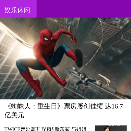
娱乐休闲
《蜘蛛人：重生日》票房屡创佳绩 达16.7
亿美元
TWICE定延离开JYP转新东家 与姐姐