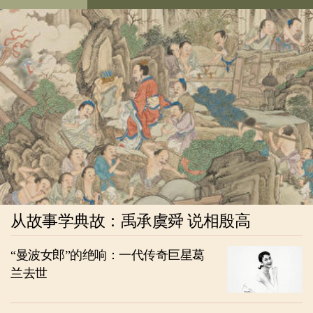
从故事学典故：禹承虞舜 说相殷高
“曼波女郎”的绝响：一代传奇巨星葛
兰去世