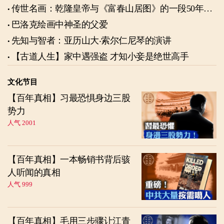
传世名画：乾隆皇帝与《富春山居图》的一段50年奇
缘
巴洛克绘画中神圣的父爱
先知与智者：亚历山大‧索尔仁尼琴的演讲
【古道人生】家中遇强盗 才知小妾是绝世高手
文化节目
【百年真相】习最恐惧身边三股
势力
人气 2001
【百年真相】一本畅销书背后骇
人听闻的真相
人气 999
【百年真相】毛用三步骤让江青