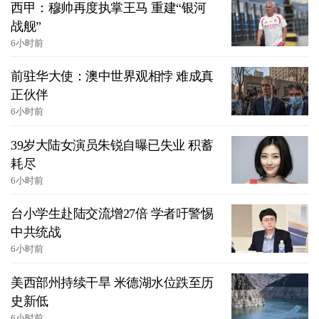
西甲：穆帅再度执掌王马 重建“银河
战舰”
6小时前
前驻华大使：澳中世界观相悖 难成真
正伙伴
6小时前
39岁大陆女演员朱锐自曝已失业 积蓄
耗尽
6小时前
台小学生赴陆交流增27倍 学者吁警惕
中共统战
6小时前
美西部州持续干旱 米德湖水位跌至历
史新低
6小时前