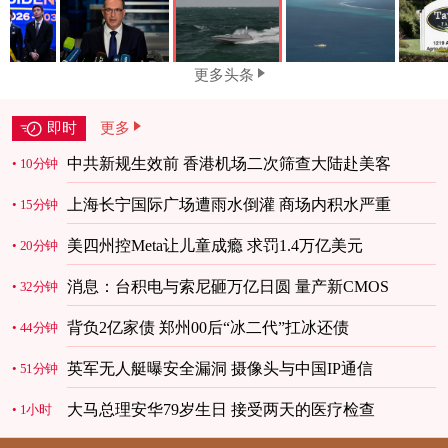
更多头条
即时
更多
中共新规生效前 香港机场二次筛查大陆赴美客
10分钟
上海长宁国际广场遭雨水倒灌 商场内积水严重
15分钟
美四州控Meta让儿童成瘾 求罚1.4万亿美元
20分钟
消息：台积电与索尼砸万亿日圆 量产新CMOS
32分钟
背负2亿家债 郑州00后“冰二代”扛冰还债
44分钟
英军无人艇曝安全漏洞 摄像头与中国IP通信
51分钟
大马总理安华79岁生日 接受两天的医疗检查
1小时