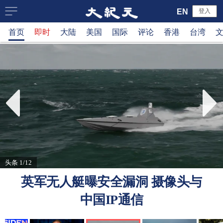
大
EN
登入
首页
即时
大陆
美国
国际
评论
香港
台湾
纪
元
新
闻
网
头条 1/12
英军无人艇曝安全漏洞 摄像头与
中国IP通信