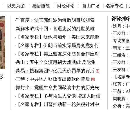
以史为鉴
感悟随笔
财经评论
自由广场
名家专栏
|
|
|
|
|
|
评论排
千百度：法官郭红波为何敢明目张胆索
贿？
沈舟：中
新解水浒武十回：官逼吏反的乱世英雄
王友群：
（4）
图
【名家专栏】犹他与加州：美国未来能源
专访吴嘉
之争
图
【名家专栏】伊朗当前实际局势究竟如何
韦拓：王
图
【名家专栏】美亚盟友深化防务合作应对
王维洛：
中共
图
岳山：五中全会演甩锅大戏 抛出反党集
王友群：
团？
王友群：
萧易：携程集团52亿元天价罚单的背后
图
影
【名家专
王赫：中共地方财政支出疲软的背后
图
张菁：广
掸封尘：觉醒生命共同敲响中共的历史丧
王赫：A
钟
图
【名家专栏】多与陌生人交谈 增加人际信
周晓辉：
任
图
【名家专栏】川普推动新一轮关税针对中
分析：美
共
图