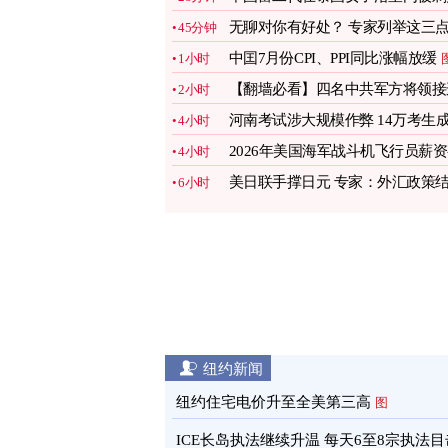
刀身亡
无聊对你有好处？ 专家列举这三
45分钟
图
中囯7月份CPI、PPI同比涨幅放缓
1小时
【翻墙必看】四名中共军方将领接
2小时
病亡
图
河南考试涉大规模作弊 14万考生
4小时
绩全作废
2026年美国海军战斗机飞行员薪
4小时
多少
图
美日联手撑日元 专家：外汇政策
6小时
合地缘政治
图
纽约新闻
纽约住宅电价升至全美第三高
图
ICE长岛执法继续升温 每天6至8宗执法目