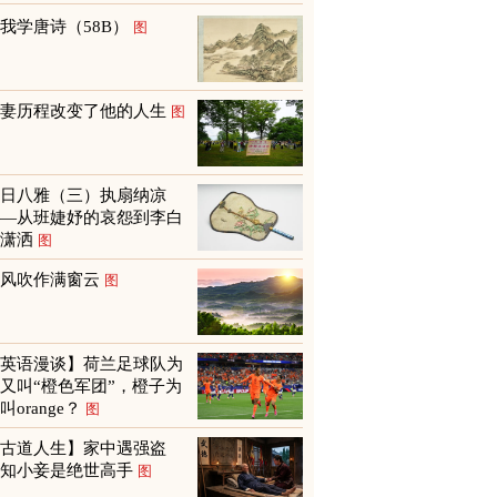
我学唐诗（58B）
图
救妻历程改变了他的人生
图
夏日八雅（三）执扇纳凉
——从班婕妤的哀怨到李白
的潇洒
图
山风吹作满窗云
图
【英语漫谈】荷兰足球队为
又叫“橙色军团”，橙子为
叫orange？
图
【古道人生】家中遇强盗
才知小妾是绝世高手
图