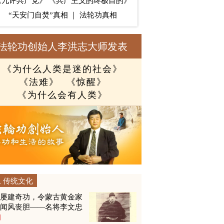
《九评共产党》
《共产主义的终极目的》
“天安门自焚”真相
｜
法轮功真相
法轮功创始人李洪志大师发表
《为什么人类是迷的社会》
《法难》
《惊醒》
《为什么会有人类》
传统文化
他屡建奇功，令蒙古黄金家
族闻风丧胆——名将李文忠
图