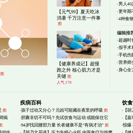
男人4
更年期
【元气99】夏天吃冰
消暑 千万注意一件事
4种食
图
编辑推
超越时
假手术
手机伤
营养师
【健康养成记】超慢
身心全
跑之外 核心肌力才是
实践
图
图
关键
图
人气 170
疾病百科
饮食
足
孩子过动又分心？元凶可能藏在夜里的呼吸
【胡
图
图
师揭
胆囊非切不可吗？先试饮食与运动 或能保住它
【嘉
添加
图
94岁找回腰部力量 长者健康不是“有病才治”
惊爆
图
图
烟清
养护生
【胡乃文开讲】压力失眠心火旺 中医食疗与按摩
【健