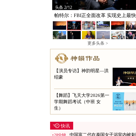
头条 2/12
帕特尔：FBI正全面改革 实现史上最
型
更多头条 >
【演员专访】神韵明星—洪
绍豪
【舞蹈】飞天大学2026第一
学期舞蹈考试（中班 女
生）
快讯
中国富二代在泰国女子浴室内被刺
28分钟