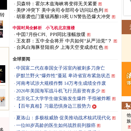
贝森特：霍尔木兹海峡将变得无关紧要
图
美伊冲突下 美中央司令部司令访问以色列
图
快转
胡塞袭也门重镇再酿10死 UN警告恐爆大冲突
图
中国时局全解析
小飞机北京撞楼
中囯7月份CPI、PPI同比涨幅放缓
图
王友群：五中全会将开 中共如何“从严治党”？
图
台风白海豚登陆前夕 上海天空变成赤红色
图
全球要闻
中国富二代在泰国女子浴室内被刺多刀身亡
萨默兰野火“爆炸性”蔓延 卑诗省宣布紧急状态
图
河南考试涉大规模作弊 14万考生成绩全作废
2026年美国海军战斗机飞行员薪资有多少
图
北京化工大学学生做实验发生爆炸 手指被炸断
图
【百年真相】习最恐惧身边三股势力
夏洛山：多极核威胁 促美推动战术核武现代化
图
一位80岁高龄的医生如何战胜前列腺癌
图
多