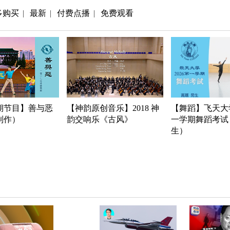
多购买
最新
付费点播
免费观看
|
|
|
期节目】善与恶
【神韵原创音乐】2018 神
【舞蹈】飞天大学
年制作）
韵交响乐《古风》
一学期舞蹈考试
生）