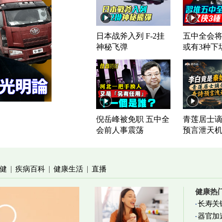
日本战斧入列 F-2挂
五中全会将
神秘飞弹
或有3种下
倪岳峰被免职 五中全
青莲居士谪
会前人事震荡
预言泄天
健
疾病百科
健康生活
直播
|
|
|
健康热
长寿关
器官加