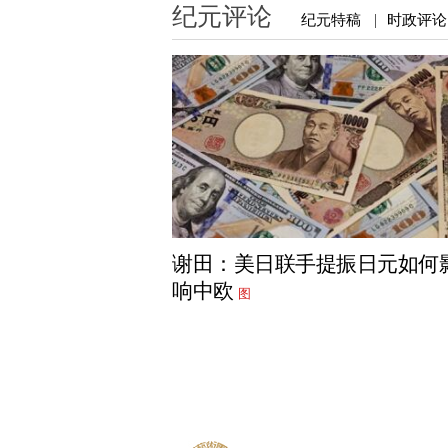
纪元评论
纪元特稿
时政评论
|
谢田：美日联手提振日元如何
响中欧
图