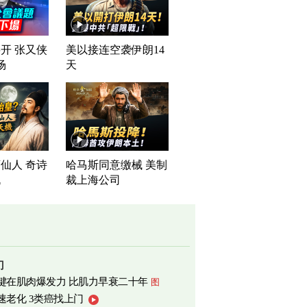
开 张又侠
美以接连空袭伊朗14
场
天
仙人 奇诗
哈马斯同意缴械 美制
机
裁上海公司
门
键在肌肉爆发力 比肌力早衰二十年
图
速老化 3类癌找上门