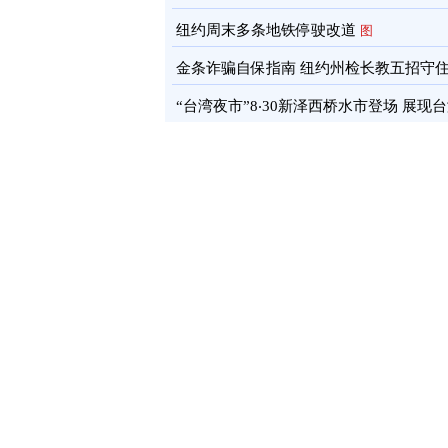
通报
图
纽约周末多条地铁停驶改道
图
金条诈骗自保指南 纽约州检长教五招守
蓄
图
“台湾夜市”8‧30新泽西桥水市登场 展现
文化软实力
图