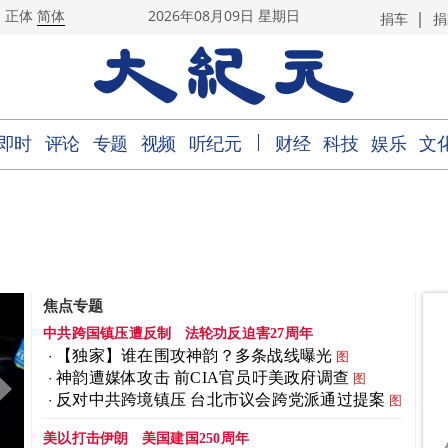
|
正体
简体
2026年08月09日 星期日
捐车
捐
｜
即时
评论
专题
视频
听纪元
财经
科技
娱乐
文
焦点专题
中共跨国镇压遭反制
法轮功反迫害27周年
【独家】谁在围攻神韵？多条战线曝光
图
神韵遭媒体攻击 前CIA官员吁美政府调查
图
反对中共跨境镇压 台北市议会跨党派通过提案
图
美以打击伊朗
美国建国250周年