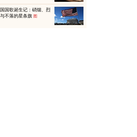
美国国歌诞生记：硝烟、烈
火与不落的星条旗
图