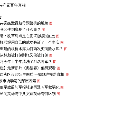
共产党百年真相
行
共党媒泄露航母预警机的尴尬
图
张又侠到底犯了什么事？
图
隆：改革终点是亡党 习换赛道(上)
图
虹邓煜用自己的成功验证了一个事实
图
重建的板桥水库为何两次变病险水库？
图
从林彪被打倒到张又侠被打倒
图
习今年上半年清洗了21名将军？
图
栏】最新影片《奥德赛》值得观看
图
西灾区设87公里围挡 一如既往掩盖真相
图
股市场动荡的深层因素
图
董军致辞与军报社论再透习军权弱化
图
民间英雄与中共文宣英雄有何区别
图