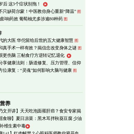
0岁后 这3个症状别拖！
不只缺荷尔蒙！中医教你身心重新“降温”
图
物影响药效 葡萄柚尤多涉逾80种药
图
荐
代的大医 华佗留给后世的五大健康智慧
图
和真手术一样有效？揭信念改变身体之谜
图
眼更伤脑 三帖食疗方逆转记忆退化
分享健康法则：肠道修复、压力管理、信仰
方位康复：“灵魂”如何影响大脑与健康
图
营养
乃文开讲】天天吃泡面罹肝癌？食安专家揭
瑶食聊】夏日凉菜：黑木耳拌秋葵豆腐 少油
物真相
 补维生素中毒
爽养心
图
康1+1】红肉解禁？心脏科医师教你避开血