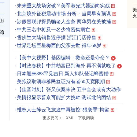
未来重大战场突破？美军激光武器迈向实战
图
北京境外征税震动市场 分析：当局早有预谋
图
住积
涉假冒联邦探员骗老人金条 两华男在美被捕
图
中共三名中将及一名少将密集病亡
图
台湾
雪佛兰大陆销售近停摆 浙江门店停售
图
世界足坛巨星梅西的父亲去世 得年68岁
图
【美中大视野】基因编辑：救命还是夺命？
【时政春秋】中共劫富已到海外 再不润就晚了
日本迎来888罕见吉日 新人排队登记蜂蜜婚
图
美拟议取消非移民签证持有者60天宽限期
图
【佳音时刻】张又侠案未决 五中全会或有大动作
美情报显示普京可能扩大挑衅 测试北约团结
图
维权人士陈云飞旅途中再被控“猥亵罪”拘留
图
更多要闻 >
XML
下载阅读