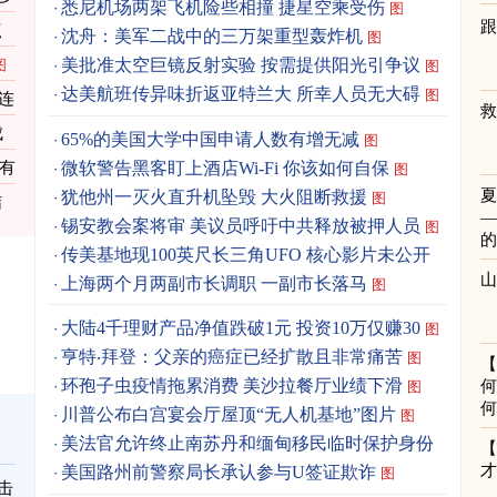
悉尼机场两架飞机险些相撞 捷星空乘受伤
图
跟
点
沈舟：美军二战中的三万架重型轰炸机
图
美批准太空巨镜反射实验 按需提供阳光引争议
图
图
达美航班传异味折返亚特兰大 所幸人员无大碍
图
连
成
65%的美国大学中国申请人数有增无减
图
微软警告黑客盯上酒店Wi-Fi 你该如何自保
资有
图
犹他州一灭火直升机坠毁 大火阻断救援
图
结
锡安教会案将审 美议员呼吁中共释放被押人员
图
传美基地现100英尺长三角UFO 核心影片未公开
图
上海两个月两副市长调职 一副市长落马
图
大陆4千理财产品净值跌破1元 投资10万仅赚30
图
亨特‧拜登：父亲的癌症已经扩散且非常痛苦
图
环孢子虫疫情拖累消费 美沙拉餐厅业绩下滑
何
图
何
川普公布白宫宴会厅屋顶“无人机基地”图片
图
美法官允许终止南苏丹和缅甸移民临时保护身份
图
美国路州前警察局长承认参与U签证欺诈
图
击