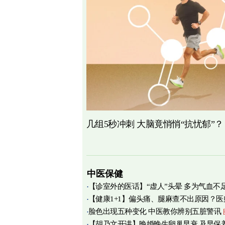
几组5秒冲刺 大脑竟悄悄“抗忧郁”？
中医保健
【诊室外的医话】“虚人”头晕 多为气血不
【健康1+1】偏头痛、腿麻查不出原因？医
脸色出现五种变化 中医教你辨别五脏警讯
痛源竟在肌筋膜
图
【胡乃文开讲】晚婚晚生卵巢早衰 及早保