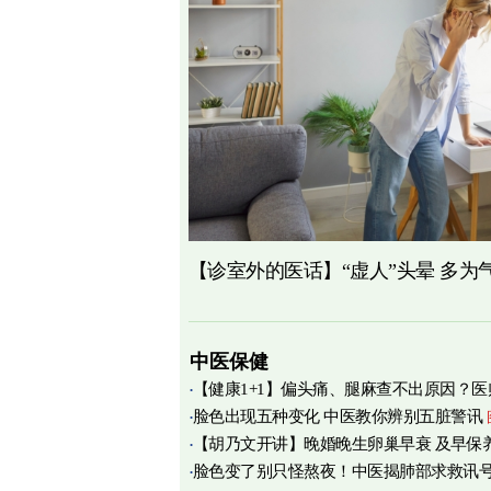
【诊室外的医话】“虚人”头晕 多为
中医保健
【健康1+1】偏头痛、腿麻查不出原因？医
脸色出现五种变化 中医教你辨别五脏警讯
痛源竟在肌筋膜
图
【胡乃文开讲】晚婚晚生卵巢早衰 及早保
脸色变了别只怪熬夜！中医揭肺部求救讯
育