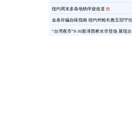
通报
图
纽约周末多条地铁停驶改道
图
金条诈骗自保指南 纽约州检长教五招守
蓄
图
“台湾夜市”8‧30新泽西桥水市登场 展现
文化软实力
图