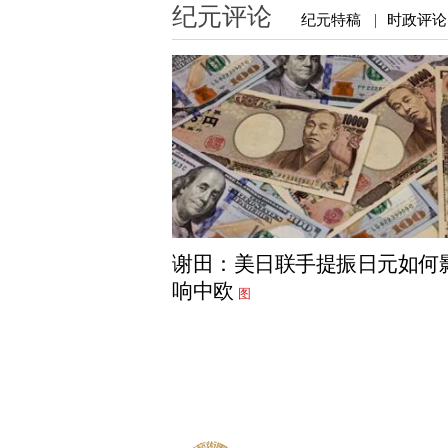
纪元评论
纪元特稿
时政评论
|
谢田：美日联手提振日元如何
响中欧
图