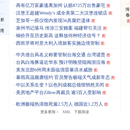
再有亿万富豪逃离加州 认赔8725万出售豪宅
图
汉堡王超越Wendy’s 成全美第二大汉堡连锁店
图
春
住积
芝加哥一殡仪馆内发现56具腐烂遗体
图
泉州书记落马 传涉三安贿案 福建帮引关注
图
台湾
铜价升至历史新高 这释放何种经济信号？
图
西班牙将对意大利入境旅客实施边境管制
图
中共借台风名义称要管制台海交通 台湾谴责
图
台风白海豚逼近华东 预计明晚登陆闽浙沿海
图
美东北部6州周末面临强雷暴洪水威胁
图
暴雨高温频袭纽约 官员警告极端天气成新常态
图
中以关系生变？以色列成都总领馆悄然关闭
图
美房地产平台Zillow再裁员 逾5百人受影响
图
欧洲极端热浪致死逾2.5万人 德国近1.2万人
图
更多要闻 >
XML
下载阅读