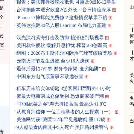
报告：美联邦择校税收抵免 可惠及9成K-12学生
是
图
台湾捐熊本赈灾款逾2亿 外长：台日情谊深厚
图
全
iPhone 17摔坏能免费修？这些情况苹果不赔
图
英伟达拟砸30亿入股Lancium 布局电力基建
图
再
记
何
汉光演习滨海打击及防御 赖清德到场视导
图
何
美国就业疲软 缓解升息担忧 标普500创新高
宽
图
组图：2026布里斯托尔国际热气球节缤纷登场
图
全
云南火把节发生爆燃 至少16人烧伤
图
退休后最怕7件事 财务专家揭“变穷陷阱”
图
中国东方电气原董事宋致远被查
图
租车店未给实体钥匙 3游客困川西野外11小时
俄最大电商两成仓储受创 恐爆商家破产潮
图
“中国蔬菜之乡”寿光持续高温 最高达41.8℃
从教育到信仰 一位工程学者的人生探索（一）
图
美渔民钓获“藏匿”22年罕见匙吻鲟 重117磅
图
9人感染食肉菌其中5人死亡 美国路州发警告
图
击