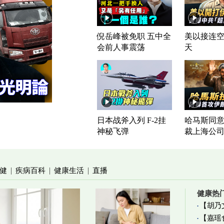
倪岳峰被免职 五中全
美以接连空
会前人事震荡
天
日本战斧入列 F-2挂
哈马斯同意
神秘飞弹
裁上海公
健
疾病百科
健康生活
直播
|
|
|
健康热
【胡乃
【嘉瑶
加物真