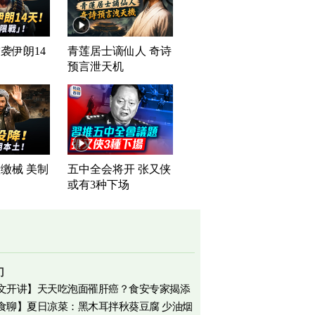
袭伊朗14
青莲居士谪仙人 奇诗
预言泄天机
缴械 美制
五中全会将开 张又侠
司
或有3种下场
门
文开讲】天天吃泡面罹肝癌？食安专家揭添
食聊】夏日凉菜：黑木耳拌秋葵豆腐 少油烟
相