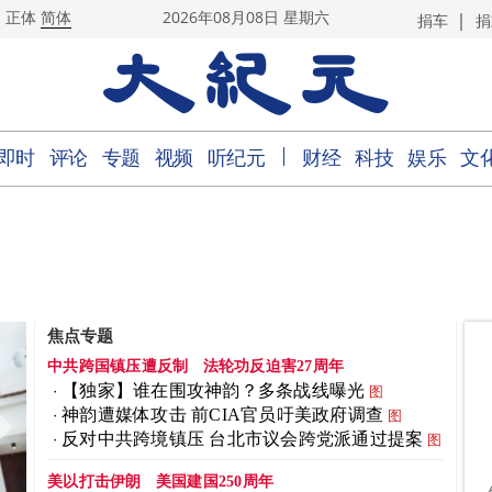
|
正体
简体
2026年08月08日 星期六
捐车
捐
｜
即时
评论
专题
视频
听纪元
财经
科技
娱乐
文
焦点专题
中共跨国镇压遭反制
法轮功反迫害27周年
【独家】谁在围攻神韵？多条战线曝光
图
神韵遭媒体攻击 前CIA官员吁美政府调查
图
反对中共跨境镇压 台北市议会跨党派通过提案
图
美以打击伊朗
美国建国250周年