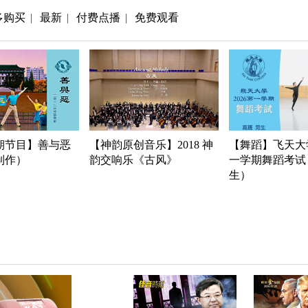
多购买
最新
付费点播
免费观看
|
|
|
期节目】善与恶
【神韵原创音乐】2018 神
【舞蹈】飞天大学
年制作）
韵交响乐《古风》
一学期舞蹈考试
生）