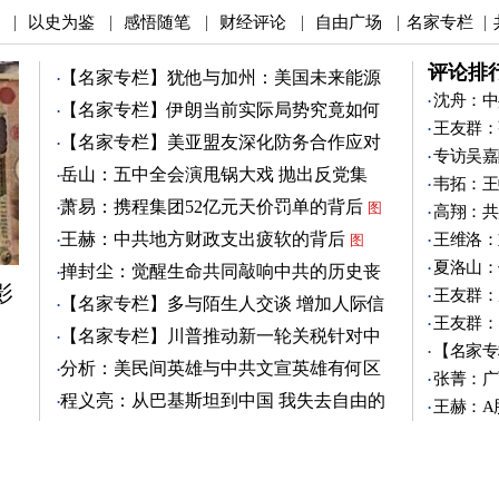
以史为鉴
感悟随笔
财经评论
自由广场
名家专栏
|
|
|
|
|
|
评论排
【名家专栏】犹他与加州：美国未来能源
之争
沈舟：中
图
【名家专栏】伊朗当前实际局势究竟如何
王友群：
图
【名家专栏】美亚盟友深化防务合作应对
专访吴嘉
中共
图
岳山：五中全会演甩锅大戏 抛出反党集
韦拓：王
团？
萧易：携程集团52亿元天价罚单的背后
图
高翔：共
王赫：中共地方财政支出疲软的背后
王维洛：
图
夏洛山：
掸封尘：觉醒生命共同敲响中共的历史丧
影
钟
王友群：
图
【名家专栏】多与陌生人交谈 增加人际信
王友群：
任
图
【名家专栏】川普推动新一轮关税针对中
【名家专
共
图
分析：美民间英雄与中共文宣英雄有何区
张菁：广
别
图
程义亮：从巴基斯坦到中国 我失去自由的
王赫：A
两年