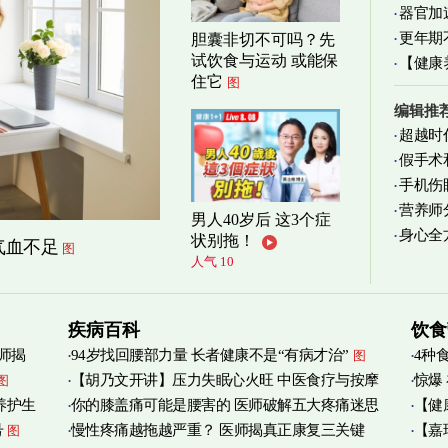
器官加
清爽养
更年期
胆囊非切不可吗？先
试饮食与运动 或能保
【健康
住它
图
减缓
编辑推
超越时
假手术
手机伤
营养师
男人40岁后 这3个症
身心全
实践
图
状别拖！
气血不足
图
人气 10
疾病百科
饮食
师揭
94岁找回腰部力量 长者健康不是“有病才治”
4种
图
【胡乃文开讲】压力失眠心火旺 中医食疗与按摩
惊爆
图
养护生
你的膝盖痛可能是腰害的 医师破解五大疼痛迷思
【健
自救
图
号
慢性疼痛越拖越严重？ 医师揭真正康复三关键
【嘉
图
管伤