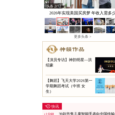
头条 2/12
2026年实现美国买房梦 年收入需多
更多头条 >
【演员专访】神韵明星—洪
绍豪
【舞蹈】飞天大学2026第一
学期舞蹈考试（中班 女
生）
快讯
39款市售儿童智能手表向中国传输
1分钟