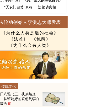
《九评共产党》
《共产主义的终极目的》
“天安门自焚”真相
｜
法轮功真相
法轮功创始人李洪志大师发表
《为什么人类是迷的社会》
《法难》
《惊醒》
《为什么会有人类》
传统文化
夏日八雅（三）执扇纳凉
——从班婕妤的哀怨到李白
的潇洒
图