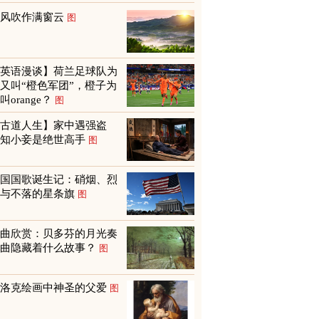
山风吹作满窗云
图
【英语漫谈】荷兰足球队为
又叫“橙色军团”，橙子为
叫orange？
图
【古道人生】家中遇强盗
才知小妾是绝世高手
图
美国国歌诞生记：硝烟、烈
火与不落的星条旗
图
名曲欣赏：贝多芬的月光奏
鸣曲隐藏着什么故事？
图
巴洛克绘画中神圣的父爱
图