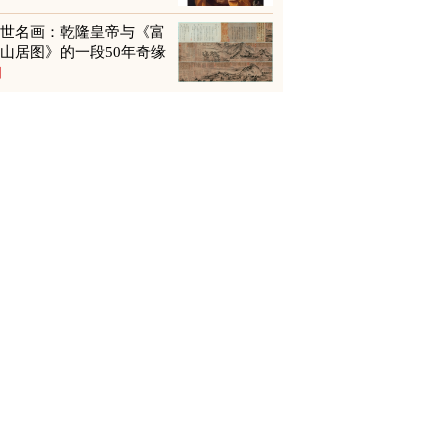
传世名画：乾隆皇帝与《富
山居图》的一段50年奇缘
图