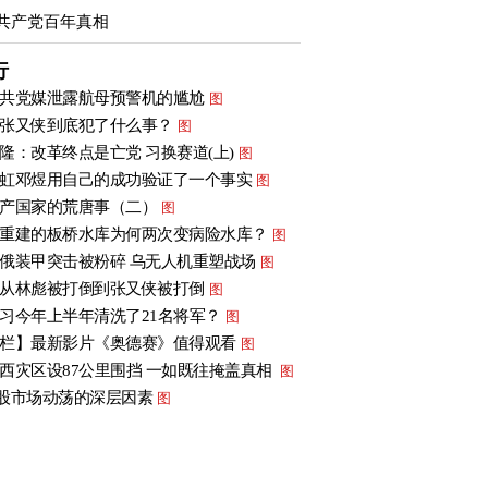
共产党百年真相
行
共党媒泄露航母预警机的尴尬
图
张又侠到底犯了什么事？
图
隆：改革终点是亡党 习换赛道(上)
图
虹邓煜用自己的成功验证了一个事实
图
产国家的荒唐事（二）
图
重建的板桥水库为何两次变病险水库？
图
俄装甲突击被粉碎 乌无人机重塑战场
图
从林彪被打倒到张又侠被打倒
图
习今年上半年清洗了21名将军？
图
栏】最新影片《奥德赛》值得观看
图
西灾区设87公里围挡 一如既往掩盖真相
图
股市场动荡的深层因素
图