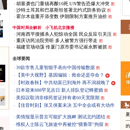
胡塞袭也门重镇再酿10死 UN警告恐爆大冲突
图
沙特土耳其和巴基斯坦签署北约式防务协议
图
少
霍尔木兹重开添变数 伊朗限制方案推升油价
图
中国时局全解析
小飞机北京撞楼
河南西平搜捕杀人犯惊动全国 民众反应引关注
图
重庆访民法院旁听 多人被警方强行带走
图
福建官场动荡 传厦门原市委书记崔永辉被抓
图
全球要闻
39款市售儿童智能手表向中国传输数据
图
【美中大视野】基因编辑：救命还是夺命？
【时政春秋】中共劫富已到海外 再不润就晚了
日本迎来888罕见吉日 新人排队登记蜂蜜婚
图
美拟议取消非移民签证持有者60天宽限期
图
【佳音时刻】张又侠案未决 五中全会或有大动作
美情报显示普京可能扩大挑衅 测试北约团结
图
维权人士陈云飞旅途中再被控“猥亵罪”拘留
图
数