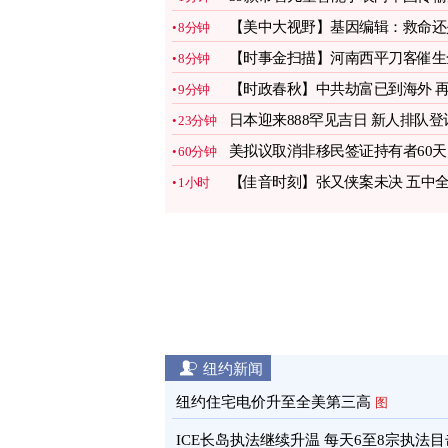
据
图
【美中大视野】基因编辑：救命还
8分钟
夺命？
【时事金扫描】河南西平刀客催生
8分钟
民抗共
【时政春秋】中共劫富已到海外 
9分钟
不润就晚了
日本迎来888罕见吉日 新人排队登
23分钟
蜂蜜婚
图
美拟议取消非移民签证持有者60天
60分钟
限期
图
【佳音时刻】张又侠案未决 五中
1小时
会或有大动作
纽约新闻
纽约住宅电价升至全美第三高
图
ICE长岛执法继续升温 每天6至8宗执法目