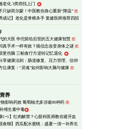
速老化 3类癌找上门
心
图
不只缺荷尔蒙！中医教你身心重新“降温”
图
养成记】老化是脊椎杀手 复健医师推荐四招
荐
代的大医 华佗留给后世的五大健康智慧
图
和真手术一样有效？揭信念改变身体之谜
图
眼更伤脑 三帖食疗方逆转记忆退化
分享健康法则：肠道修复、压力管理、信仰
方位康复：“灵魂”如何影响大脑与健康
图
营养
食物影响药效 葡萄柚尤多涉逾80种药
图
 补维生素中毒
康1+1】红肉解禁？心脏科医师教你避开血
瑶食聊】西瓜配水蜜桃：盛夏一清一补养生
害