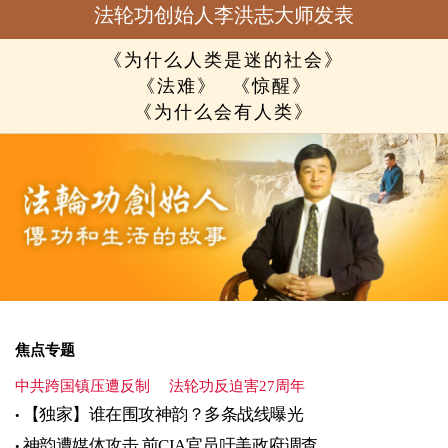
法轮功创始人李洪志大师发表
《为什么人类是迷的社会》
《法难》
《惊醒》
《为什么会有人类》
焦点专题
中共跨国镇压遭反制
法轮功反迫害27周年
【独家】谁在围攻神韵？多条战线曝光
神韵遭媒体攻击 前CIA官员吁美政府调查