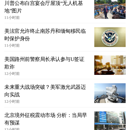
川普公布白宫宴会厅屋顶“无人机基
地”图片
11小时前
美法官允许终止南苏丹和缅甸移民临
时保护身份
11小时前
美国路州前警察局长承认参与U签证
欺诈
12小时前
未来重大战场突破？美军激光武器迈
向实战
12小时前
北京境外征税震动市场 分析：当局早
有预谋
12小时前