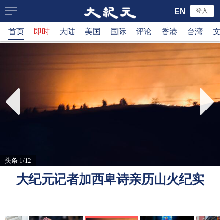
大
EN
登入
首页
即时
大陆
美国
国际
评论
香港
台湾
纪
元
新
闻
网
头条 1/12
大纪元记者加西卑诗亲历山火纪实