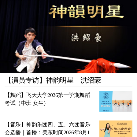
【演员专访】神韵明星—洪绍豪
【舞蹈】飞天大学2026第一学期舞蹈
考试（中班 女生）
【音乐】神韵乐团四、五、六团音乐
会选播｜首播：美东时间2026年8月1