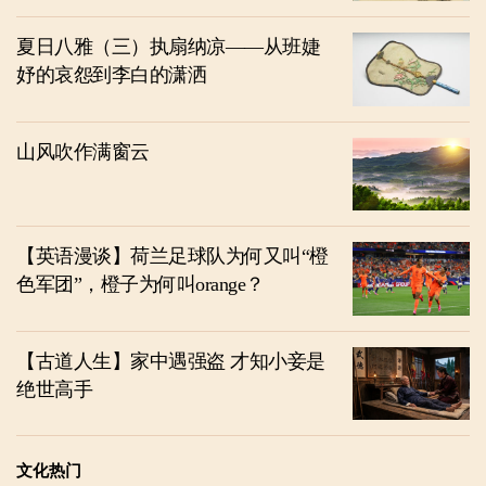
夏日八雅（三）执扇纳凉——从班婕
妤的哀怨到李白的潇洒
山风吹作满窗云
【英语漫谈】荷兰足球队为何又叫“橙
色军团”，橙子为何叫orange？
【古道人生】家中遇强盗 才知小妾是
绝世高手
文化热门