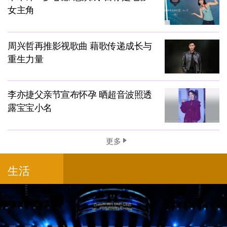
女主角
周兴哲再推影视歌曲 藉歌传递成长与
重生力量
李亦捷父亲节宣布怀孕 晒超音波照透
露宝宝小名
更多
生活