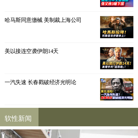
哈马斯同意缴械 美制裁上海公司
美以接连空袭伊朗14天
一汽失速 长春戳破经济光明论
软性新闻