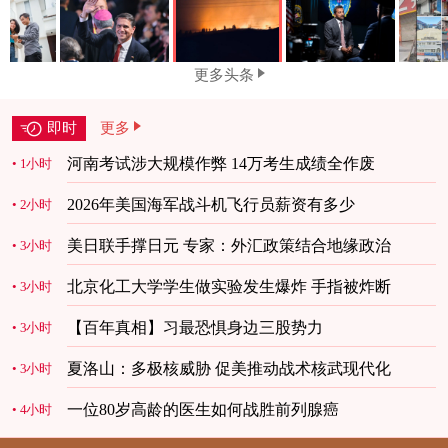
更多头条
即时
更多
河南考试涉大规模作弊 14万考生成绩全作废
1小时
2026年美国海军战斗机飞行员薪资有多少
2小时
美日联手撑日元 专家：外汇政策结合地缘政治
3小时
北京化工大学学生做实验发生爆炸 手指被炸断
3小时
【百年真相】习最恐惧身边三股势力
3小时
夏洛山：多极核威胁 促美推动战术核武现代化
3小时
一位80岁高龄的医生如何战胜前列腺癌
4小时