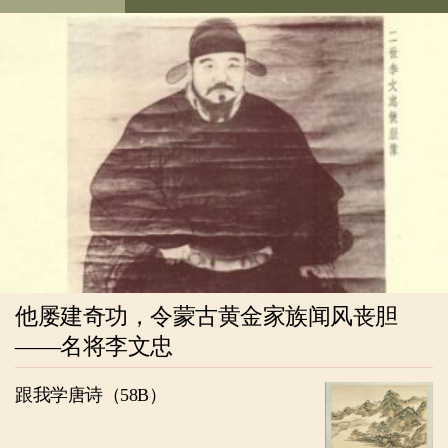
他屡建奇功，令蒙古黄金家族闻风丧胆
——名将李文忠
跟我学唐诗（58B）