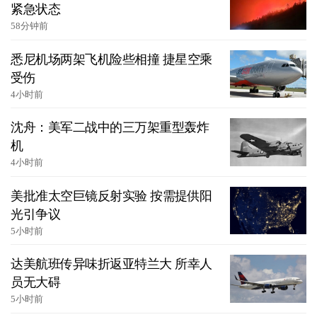
紧急状态
58分钟前
悉尼机场两架飞机险些相撞 捷星空乘
受伤
4小时前
沈舟：美军二战中的三万架重型轰炸
机
4小时前
美批准太空巨镜反射实验 按需提供阳
光引争议
5小时前
达美航班传异味折返亚特兰大 所幸人
员无大碍
5小时前