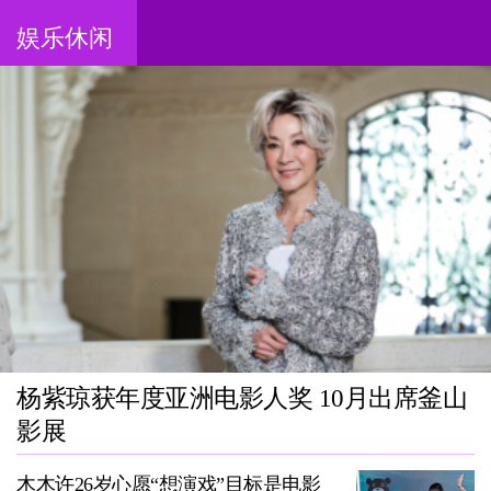
娱乐休闲
杨紫琼获年度亚洲电影人奖 10月出席釜山
影展
木木许26岁心愿“想演戏”目标是电影