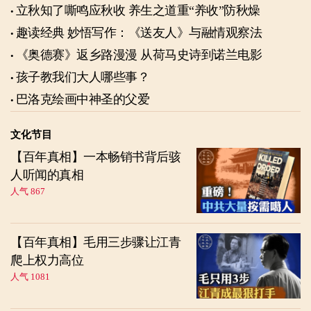
立秋知了嘶鸣应秋收 养生之道重“养收”防秋燥
趣读经典 妙悟写作：《送友人》与融情观察法
《奥德赛》返乡路漫漫 从荷马史诗到诺兰电影
孩子教我们大人哪些事？
巴洛克绘画中神圣的父爱
文化节目
【百年真相】一本畅销书背后骇
人听闻的真相
人气 867
【百年真相】毛用三步骤让江青
爬上权力高位
人气 1081