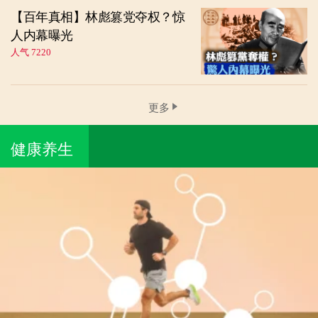
【百年真相】林彪篡党夺权？惊
人内幕曝光
人气 7220
更多
健康养生