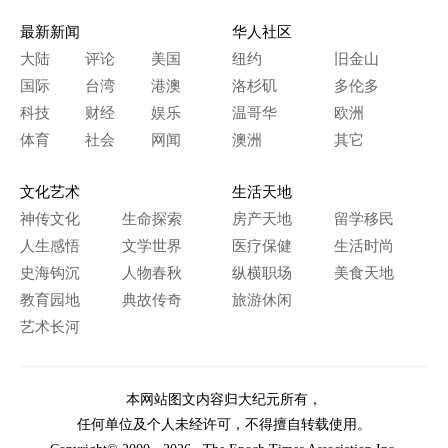
最新新闻
华人社区
大陆
评论
美国
纽约
旧金山
国际
台湾
港澳
洛杉矶
多伦多
科技
财经
娱乐
温哥华
欧洲
体育
社会
网闻
澳洲
其它
文化艺术
生活天地
神传文化
生命探索
房产天地
留学移民
人生感悟
文学世界
医疗保健
生活时尚
史海钩沉
人物春秋
纵横职场
美食天地
教育园地
典故传奇
旅游休闲
艺术长河
本网站图文内容归大纪元所有，
任何单位及个人未经许可，不得擅自转载使用。