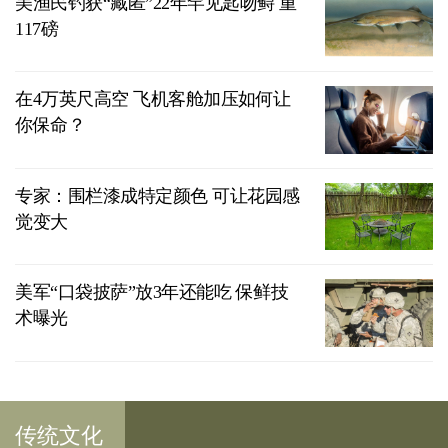
美渔民钓获“藏匿”22年罕见匙吻鲟 重
117磅
在4万英尺高空 飞机客舱加压如何让
你保命？
专家：围栏漆成特定颜色 可让花园感
觉变大
美军“口袋披萨”放3年还能吃 保鲜技
术曝光
传统文化