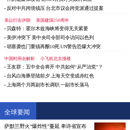
反对中共跨境镇压 台北市议会跨党派通过提案
美以打击伊朗
美国建国250周年
贝森特：霍尔木兹海峡将变得无关紧要
美伊冲突下 美中央司令部司令访问以色列
胡塞袭也门重镇再酿10死 UN警告恐爆大冲突
中国时局全解析
小飞机北京撞楼
王友群：五中全会将开 中共如何“从严治党”？
台风白海豚登陆前夕 上海天空变成赤红色
上海两个月两副市长调职 一副市长落马
全球要闻
萨默兰野火“爆炸性”蔓延 卑诗省宣布