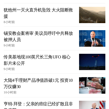
犹他州一灭火直升机坠毁 大火阻断救
援
8小时前
锡安教会案将审 美议员呼吁中共释放
被押人员
9小时前
传美基地现100英尺长三角UFO 核心
影片未公开
9小时前
大陆4千理财产品净值跌破1元 投资10
万仅赚30
10小时前
亨特‧拜登：父亲的癌症已经扩散且非