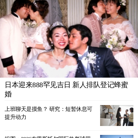
日本迎来888罕见吉日 新人排队登记蜂蜜
婚
上班聊天是摸鱼？ 研究：短暂休息可
提升动力