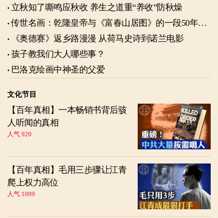
立秋知了嘶鸣应秋收 养生之道重“养收”防秋燥
传世名画：乾隆皇帝与《富春山居图》的一段50年奇
缘
《奥德赛》返乡路漫漫 从荷马史诗到诺兰电影
孩子教我们大人哪些事？
巴洛克绘画中神圣的父爱
文化节目
【百年真相】一本畅销书背后骇
人听闻的真相
人气 920
【百年真相】毛用三步骤让江青
爬上权力高位
人气 1099