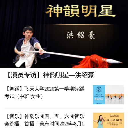
【演员专访】神韵明星—洪绍豪
【舞蹈】飞天大学2026第一学期舞蹈
考试（中班 女生）
【音乐】神韵乐团四、五、六团音乐
会选播｜首播：美东时间2026年8月1