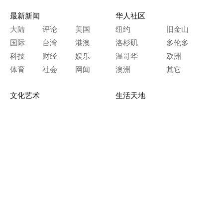
最新新闻
华人社区
大陆
评论
美国
纽约
旧金山
国际
台湾
港澳
洛杉矶
多伦多
科技
财经
娱乐
温哥华
欧洲
体育
社会
网闻
澳洲
其它
文化艺术
生活天地
神传文化
生命探索
房产天地
留学移民
人生感悟
文学世界
医疗保健
生活时尚
史海钩沉
人物春秋
纵横职场
美食天地
教育园地
典故传奇
旅游休闲
艺术长河
本网站图文内容归大纪元所有，
任何单位及个人未经许可，不得擅自转载使用。