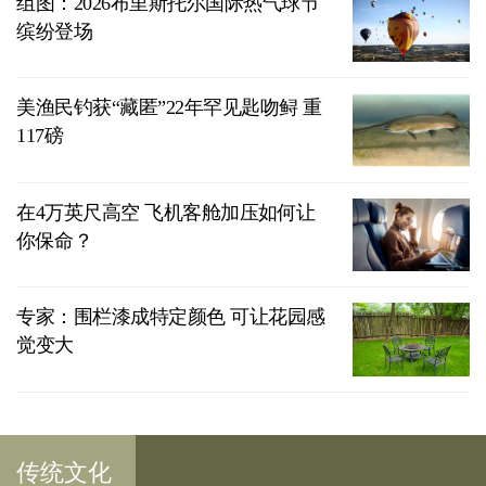
组图：2026布里斯托尔国际热气球节
缤纷登场
美渔民钓获“藏匿”22年罕见匙吻鲟 重
117磅
在4万英尺高空 飞机客舱加压如何让
你保命？
专家：围栏漆成特定颜色 可让花园感
觉变大
传统文化