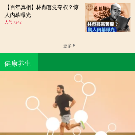
【百年真相】林彪篡党夺权？惊
人内幕曝光
人气 7242
更多
健康养生