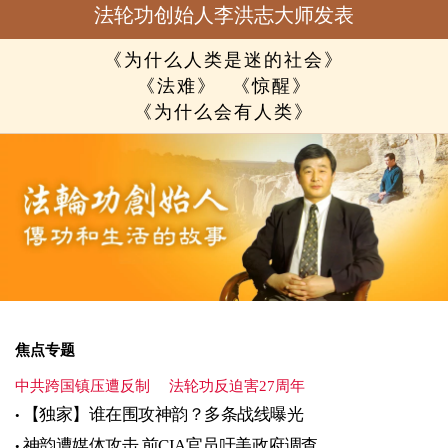
法轮功创始人李洪志大师发表
《为什么人类是迷的社会》
《法难》
《惊醒》
《为什么会有人类》
焦点专题
中共跨国镇压遭反制
法轮功反迫害27周年
【独家】谁在围攻神韵？多条战线曝光
神韵遭媒体攻击 前CIA官员吁美政府调查