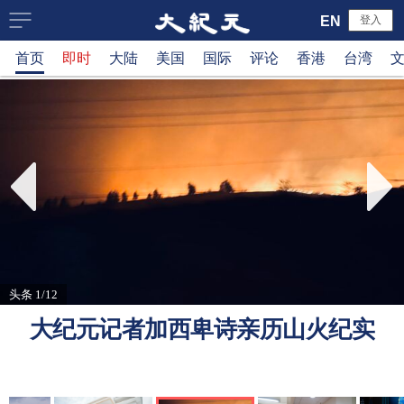
大
EN
登入
首页
即时
大陆
美国
国际
评论
香港
台湾
纪
元
新
闻
网
头条 1/12
大纪元记者加西卑诗亲历山火纪实