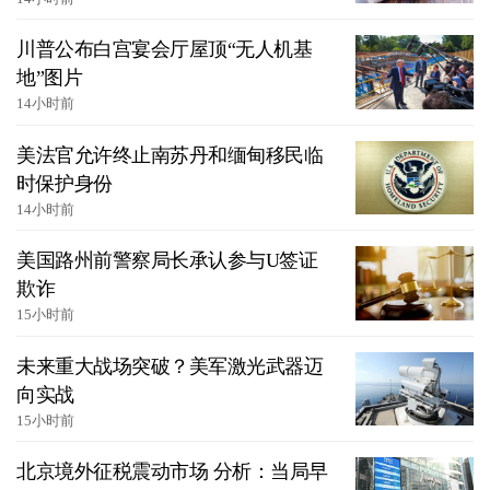
川普公布白宫宴会厅屋顶“无人机基
地”图片
14小时前
美法官允许终止南苏丹和缅甸移民临
时保护身份
14小时前
美国路州前警察局长承认参与U签证
欺诈
15小时前
未来重大战场突破？美军激光武器迈
向实战
15小时前
北京境外征税震动市场 分析：当局早