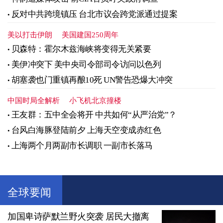
反对中共跨境镇压 台北市议会跨党派通过提案
美以打击伊朗
美国建国250周年
贝森特：霍尔木兹海峡将变得无关紧要
美伊冲突下 美中央司令部司令访问以色列
胡塞袭也门重镇再酿10死 UN警告恐爆大冲突
中国时局全解析
小飞机北京撞楼
王友群：五中全会将开 中共如何“从严治党”？
台风白海豚登陆前夕 上海天空变成赤红色
上海两个月两副市长调职 一副市长落马
全球要闻
加国卑诗萨默兰野火突袭 居民大撤离