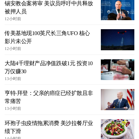
锡安教会案将审 美议员呼吁中共释放
被押人员
12小时前
传美基地现100英尺长三角UFO 核心
影片未公开
12小时前
大陆4千理财产品净值跌破1元 投资10
万仅赚30
13小时前
亨特‧拜登：父亲的癌症已经扩散且非
常痛苦
13小时前
环孢子虫疫情拖累消费 美沙拉餐厅业
绩下滑
14小时前