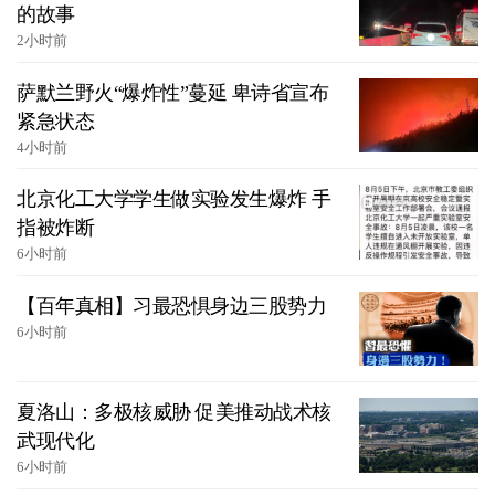
的故事
2小时前
萨默兰野火“爆炸性”蔓延 卑诗省宣布
紧急状态
4小时前
北京化工大学学生做实验发生爆炸 手
指被炸断
6小时前
【百年真相】习最恐惧身边三股势力
6小时前
夏洛山：多极核威胁 促美推动战术核
武现代化
6小时前