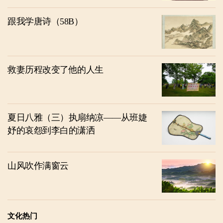
跟我学唐诗（58B）
救妻历程改变了他的人生
夏日八雅（三）执扇纳凉——从班婕
妤的哀怨到李白的潇洒
山风吹作满窗云
文化热门