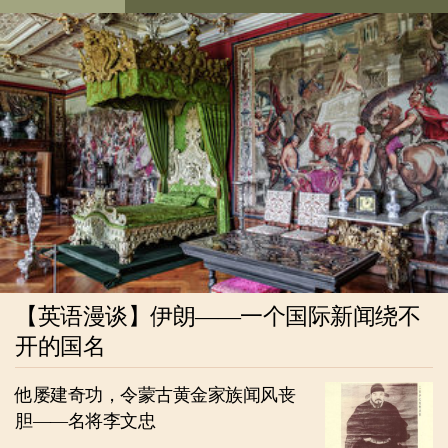
【英语漫谈】伊朗——一个国际新闻绕不
开的国名
他屡建奇功，令蒙古黄金家族闻风丧
胆——名将李文忠