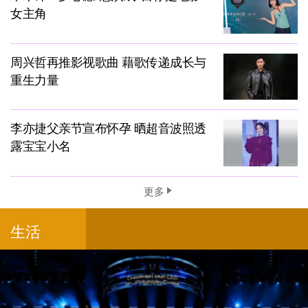
女主角
周兴哲再推影视歌曲 藉歌传递成长与
重生力量
李亦捷父亲节宣布怀孕 晒超音波照透
露宝宝小名
更多
生活