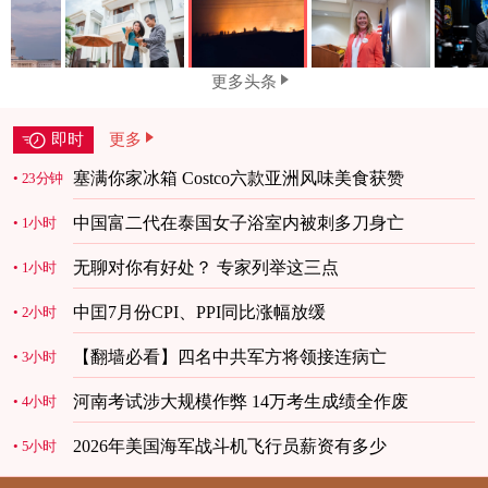
更多头条
即时
更多
塞满你家冰箱 Costco六款亚洲风味美食获赞
23分钟
中国富二代在泰国女子浴室内被刺多刀身亡
1小时
无聊对你有好处？ 专家列举这三点
1小时
中囯7月份CPI、PPI同比涨幅放缓
2小时
【翻墙必看】四名中共军方将领接连病亡
3小时
河南考试涉大规模作弊 14万考生成绩全作废
4小时
2026年美国海军战斗机飞行员薪资有多少
5小时