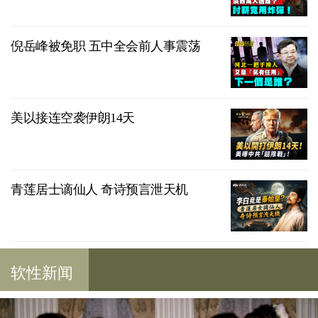
倪岳峰被免职 五中全会前人事震荡
美以接连空袭伊朗14天
青莲居士谪仙人 奇诗预言泄天机
软性新闻