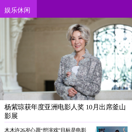
娱乐休闲
杨紫琼获年度亚洲电影人奖 10月出席釜山
影展
木木许26岁心愿“想演戏”目标是电影