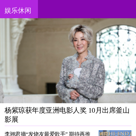
娱乐休闲
杨紫琼获年度亚洲电影人奖 10月出席釜山
影展
李翊君摘“发烧友最爱歌手” 期待再推