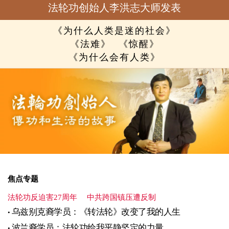
法轮功创始人李洪志大师发表
《为什么人类是迷的社会》
《法难》
《惊醒》
《为什么会有人类》
焦点专题
法轮功反迫害27周年
中共跨国镇压遭反制
乌兹别克裔学员：《转法轮》改变了我的人生
波兰裔学员：法轮功给我平静坚定的力量