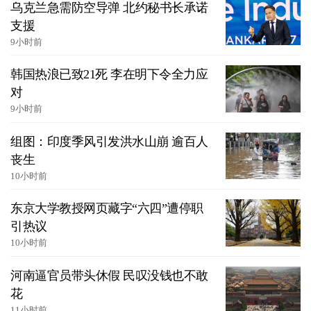
乌克兰急需防空导弹 北约秘书长承诺
支援
9小时前
韩国热浪已致21死 李在明下令全力应
对
9小时前
组图：印度季风引发洪水山崩 逾百人
丧生
10小时前
东京大学教授网页藏字“六四”遭停职
引热议
10小时前
河南逼官员带头休假 民叹没钱也不敢
花
11小时前