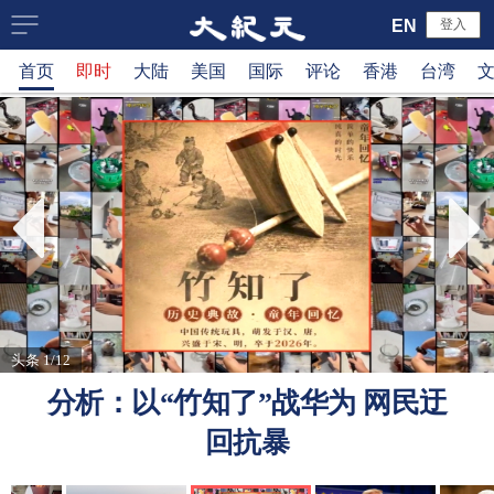
大
EN
登入
首页
即时
大陆
美国
国际
评论
香港
台湾
纪
元
新
闻
网
头条 1/12
分析：以“竹知了”战华为 网民迂
回抗暴