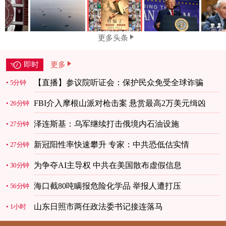
更多头条
即时
更多
【直播】参议院听证会：保护民众免受全球诈骗
5分钟
FBI介入摩根山派对枪击案 悬赏最高2万美元缉凶
26分钟
泽连斯基：乌军继续打击俄境内石油设施
27分钟
新冠阳性率快速攀升 专家：中共恐低估实情
27分钟
为争夺AI主导权 中共在美国散布虚假信息
30分钟
海口截80吨瞒报危险化学品 举报人遭打压
56分钟
山东日照市两任政法委书记接连落马
1小时