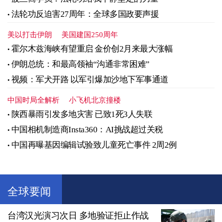
法轮功反迫害27周年：全球多国政要声援
美以打击伊朗
美国建国250周年
霍尔木兹海峡有望重启 金价创2月来最大涨幅
伊朗总统：和最高领袖“沟通非常困难”
视频：军犬开路 以军引爆加沙地下军事通道
中国时局全解析
小飞机北京撞楼
陕西暴雨引发多地灾害 已致1死3人失联
中国相机制造商Insta360：AI挑战超过关税
中国再曝基因编辑试验致儿童死亡事件 2周2例
全球要闻
台湾汉光演习次日 多地验证拒止作战