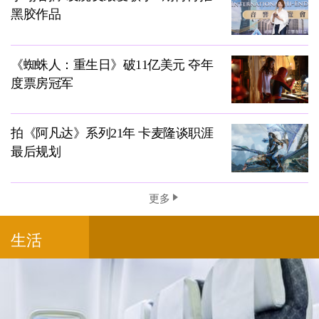
黑胶作品
《蜘蛛人：重生日》破11亿美元 夺年
度票房冠军
拍《阿凡达》系列21年 卡麦隆谈职涯
最后规划
更多
生活