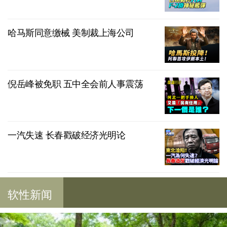
哈马斯同意缴械 美制裁上海公司
倪岳峰被免职 五中全会前人事震荡
一汽失速 长春戳破经济光明论
软性新闻