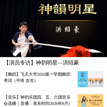
【演员专访】神韵明星—洪绍豪
【舞蹈】飞天大学2026第一学期舞蹈
考试（中班 女生）
【音乐】神韵乐团四、五、六团音乐
会选播｜首播：美东时间2026年8月1