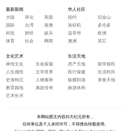
最新新闻
华人社区
大陆
评论
美国
纽约
旧金山
国际
台湾
港澳
洛杉矶
多伦多
科技
财经
娱乐
温哥华
欧洲
体育
社会
网闻
澳洲
其它
文化艺术
生活天地
神传文化
生命探索
房产天地
留学移民
人生感悟
文学世界
医疗保健
生活时尚
史海钩沉
人物春秋
纵横职场
美食天地
教育园地
典故传奇
旅游休闲
艺术长河
本网站图文内容归大纪元所有，
任何单位及个人未经许可，不得擅自转载使用。