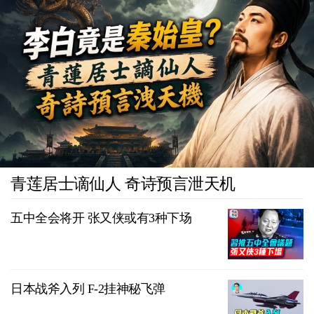
青莲居士谪仙人 奇诗预言泄天机
五中全会将开 张又侠或有3种下场
日本战斧入列 F-2挂神秘飞弹