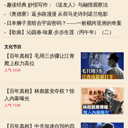
趣读经典 妙悟写作：《送友人》与融情观察法
《奥德赛》返乡路漫漫 从荷马史诗到诺兰电影
日本狮子竟暗合宇宙密码？——一桩横跨亚洲的奇案
【歌曲】沁园春‧咏夏‧步步生莲（丙午年）（二）
文化节目
【百年真相】毛用三步骤让江青
爬上权力高位
人气 1036
【百年真相】林彪篡党夺权？惊
人内幕曝光
人气 7186
【百年真相】中共加速自毁的四