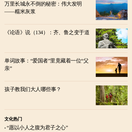
万里长城永不倒的秘密：伟大发明
——糯米灰浆
《论语》说（134）：齐、鲁之变于道
单词故事：“爱国者”里竟藏着一位“父
亲”
孩子教我们大人哪些事？
文化热门
“愿以小人之腹为君子之心”