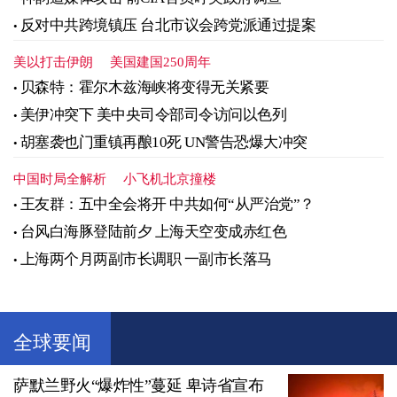
反对中共跨境镇压 台北市议会跨党派通过提案
美以打击伊朗
美国建国250周年
贝森特：霍尔木兹海峡将变得无关紧要
美伊冲突下 美中央司令部司令访问以色列
胡塞袭也门重镇再酿10死 UN警告恐爆大冲突
中国时局全解析
小飞机北京撞楼
王友群：五中全会将开 中共如何“从严治党”？
台风白海豚登陆前夕 上海天空变成赤红色
上海两个月两副市长调职 一副市长落马
全球要闻
萨默兰野火“爆炸性”蔓延 卑诗省宣布