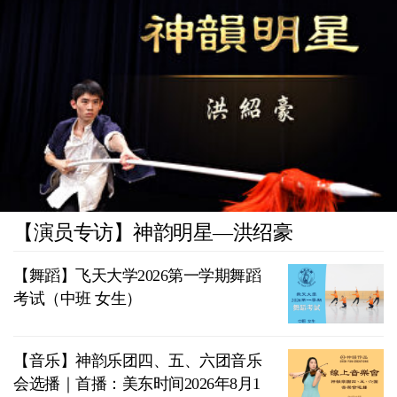
【演员专访】神韵明星—洪绍豪
【舞蹈】飞天大学2026第一学期舞蹈
考试（中班 女生）
【音乐】神韵乐团四、五、六团音乐
会选播｜首播：美东时间2026年8月1