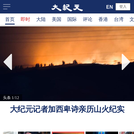
大
EN
登入
首页
即时
大陆
美国
国际
评论
香港
台湾
纪
元
新
闻
网
头条 1/12
大纪元记者加西卑诗亲历山火纪实