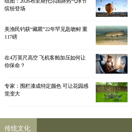
组图：2026布里斯托尔国际热气球节
缤纷登场
美渔民钓获“藏匿”22年罕见匙吻鲟 重
117磅
在4万英尺高空 飞机客舱加压如何让
你保命？
专家：围栏漆成特定颜色 可让花园感
觉变大
传统文化