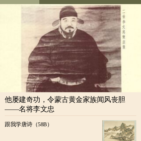
他屡建奇功，令蒙古黄金家族闻风丧胆
——名将李文忠
跟我学唐诗（58B）