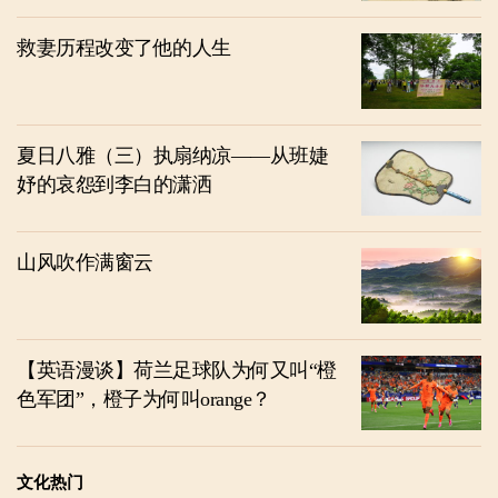
救妻历程改变了他的人生
夏日八雅（三）执扇纳凉——从班婕
妤的哀怨到李白的潇洒
山风吹作满窗云
【英语漫谈】荷兰足球队为何又叫“橙
色军团”，橙子为何叫orange？
文化热门