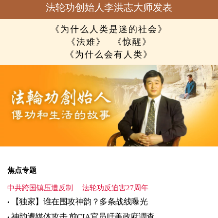
法轮功创始人李洪志大师发表
《为什么人类是迷的社会》
《法难》
《惊醒》
《为什么会有人类》
焦点专题
中共跨国镇压遭反制
法轮功反迫害27周年
【独家】谁在围攻神韵？多条战线曝光
神韵遭媒体攻击 前CIA官员吁美政府调查