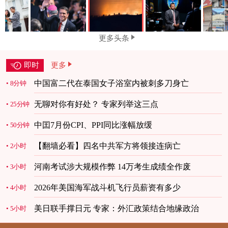
更多头条
即时
更多
中国富二代在泰国女子浴室内被刺多刀身亡
8分钟
无聊对你有好处？ 专家列举这三点
25分钟
中囯7月份CPI、PPI同比涨幅放缓
50分钟
【翻墙必看】四名中共军方将领接连病亡
2小时
河南考试涉大规模作弊 14万考生成绩全作废
3小时
2026年美国海军战斗机飞行员薪资有多少
4小时
美日联手撑日元 专家：外汇政策结合地缘政治
5小时