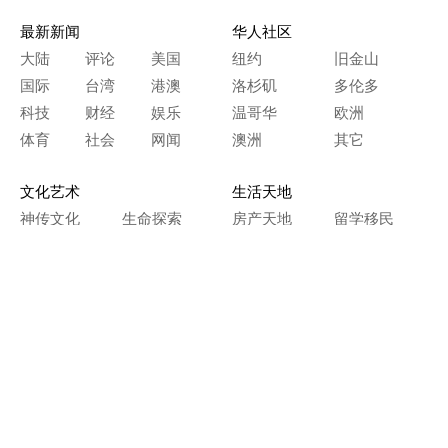
最新新闻
华人社区
大陆
评论
美国
纽约
旧金山
国际
台湾
港澳
洛杉矶
多伦多
科技
财经
娱乐
温哥华
欧洲
体育
社会
网闻
澳洲
其它
文化艺术
生活天地
神传文化
生命探索
房产天地
留学移民
人生感悟
文学世界
医疗保健
生活时尚
史海钩沉
人物春秋
纵横职场
美食天地
教育园地
典故传奇
旅游休闲
艺术长河
本网站图文内容归大纪元所有，
任何单位及个人未经许可，不得擅自转载使用。