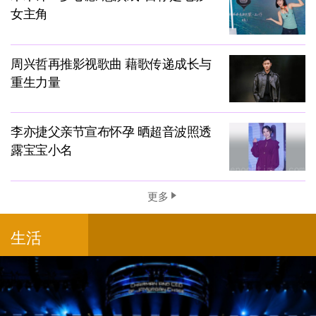
女主角
周兴哲再推影视歌曲 藉歌传递成长与
重生力量
李亦捷父亲节宣布怀孕 晒超音波照透
露宝宝小名
更多
生活