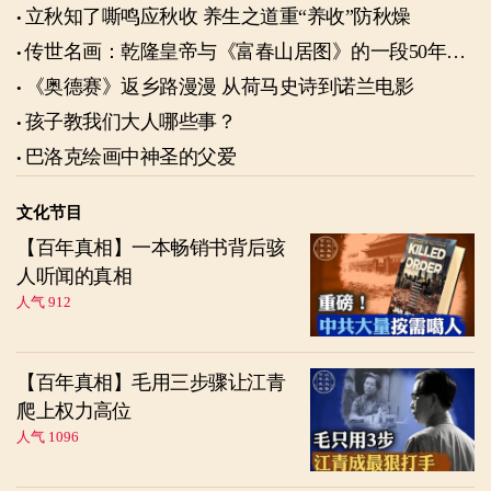
立秋知了嘶鸣应秋收 养生之道重“养收”防秋燥
传世名画：乾隆皇帝与《富春山居图》的一段50年奇
缘
《奥德赛》返乡路漫漫 从荷马史诗到诺兰电影
孩子教我们大人哪些事？
巴洛克绘画中神圣的父爱
文化节目
【百年真相】一本畅销书背后骇
人听闻的真相
人气 912
【百年真相】毛用三步骤让江青
爬上权力高位
人气 1096