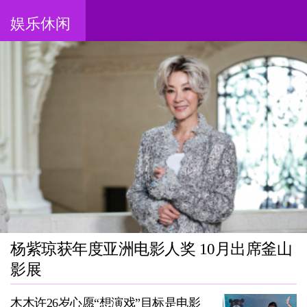
娱乐休闲
杨紫琼获年度亚洲电影人奖 10月出席釜山
影展
木木许26岁心愿“想演戏”目标是电影