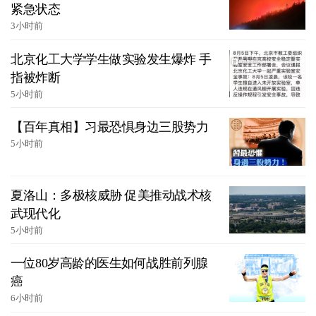
紧急状态
3小时前
北京化工大学学生做实验发生爆炸 手
指被炸断
5小时前
【百年真相】习最恐惧身边三股势力
5小时前
夏洛山：多极核威胁 促美推动战术核
武现代化
5小时前
一位80岁高龄的医生如何战胜前列腺
癌
6小时前