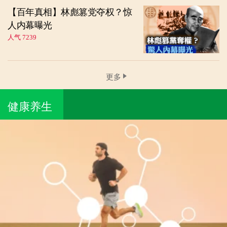
【百年真相】林彪篡党夺权？惊
人内幕曝光
人气 7239
更多
健康养生