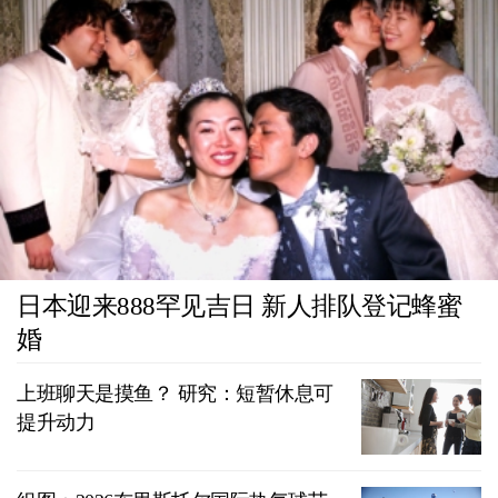
日本迎来888罕见吉日 新人排队登记蜂蜜
婚
上班聊天是摸鱼？ 研究：短暂休息可
提升动力