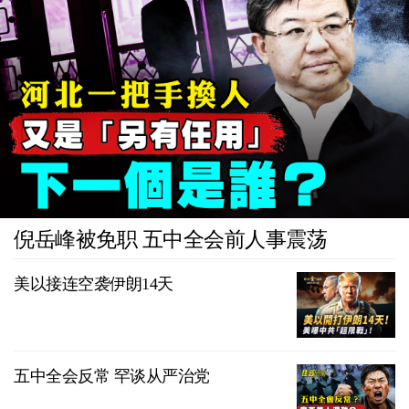
倪岳峰被免职 五中全会前人事震荡
美以接连空袭伊朗14天
五中全会反常 罕谈从严治党