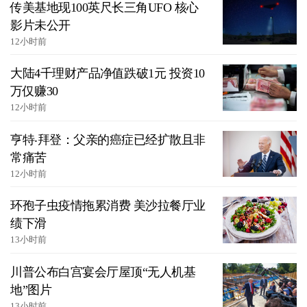
传美基地现100英尺长三角UFO 核心
影片未公开
12小时前
大陆4千理财产品净值跌破1元 投资10
万仅赚30
12小时前
亨特‧拜登：父亲的癌症已经扩散且非
常痛苦
12小时前
环孢子虫疫情拖累消费 美沙拉餐厅业
绩下滑
13小时前
川普公布白宫宴会厅屋顶“无人机基
地”图片
13小时前