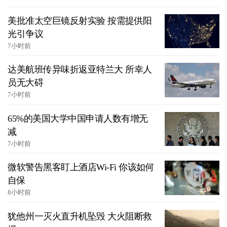
美批准太空巨镜反射实验 按需提供阳
光引争议
7小时前
达美航班传异味折返亚特兰大 所幸人
员无大碍
7小时前
65%的美国大学中国申请人数有增无
减
7小时前
微软警告黑客盯上酒店Wi-Fi 你该如何
自保
8小时前
犹他州一灭火直升机坠毁 大火阻断救