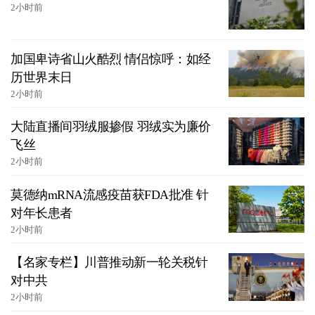
2小时前
加国卑诗省山火酷烈 情侣惊呼：如经
历世界末日
2小时前
大陆直播间羽绒服掺假 羽绒实为廉价
飞丝
2小时前
莫德纳mRNA流感疫苗获FDA批准 针
对年长患者
2小时前
【名家专栏】川普推动新一轮关税针
对中共
2小时前