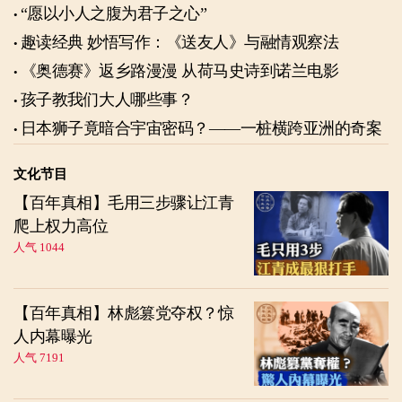
“愿以小人之腹为君子之心”
趣读经典 妙悟写作：《送友人》与融情观察法
《奥德赛》返乡路漫漫 从荷马史诗到诺兰电影
孩子教我们大人哪些事？
日本狮子竟暗合宇宙密码？——一桩横跨亚洲的奇案
文化节目
【百年真相】毛用三步骤让江青
爬上权力高位
人气 1044
【百年真相】林彪篡党夺权？惊
人内幕曝光
人气 7191