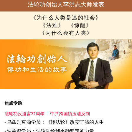
法轮功创始人李洪志大师发表
《为什么人类是迷的社会》
《法难》
《惊醒》
《为什么会有人类》
焦点专题
法轮功反迫害27周年
中共跨国镇压遭反制
乌兹别克裔学员：《转法轮》改变了我的人生
波兰裔学员：法轮功给我平静坚定的力量