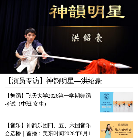
【演员专访】神韵明星—洪绍豪
【舞蹈】飞天大学2026第一学期舞蹈
考试（中班 女生）
【音乐】神韵乐团四、五、六团音乐
会选播｜首播：美东时间2026年8月1