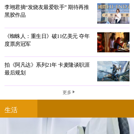
李翊君摘“发烧友最爱歌手” 期待再推
黑胶作品
《蜘蛛人：重生日》破11亿美元 夺年
度票房冠军
拍《阿凡达》系列21年 卡麦隆谈职涯
最后规划
更多
生活