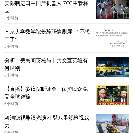
美限制进口中国产机器人 FCC主管释
因
5小时前
南京大学数学院长辞职信刷屏：“不想
干了”
5小时前
分析：美民间英雄与中共文宣英雄有
何区别
6小时前
【直播】参议院听证会：保护民众免
受全球诈骗
6小时前
赖清德视导汉光演习 登八里舰检视战
力
6小时前