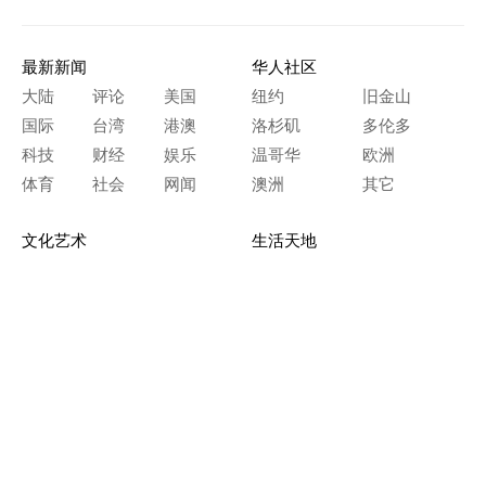
最新新闻
华人社区
大陆
评论
美国
纽约
旧金山
国际
台湾
港澳
洛杉矶
多伦多
科技
财经
娱乐
温哥华
欧洲
体育
社会
网闻
澳洲
其它
文化艺术
生活天地
神传文化
生命探索
房产天地
留学移民
人生感悟
文学世界
医疗保健
生活时尚
史海钩沉
人物春秋
纵横职场
美食天地
教育园地
典故传奇
旅游休闲
艺术长河
本网站图文内容归大纪元所有，