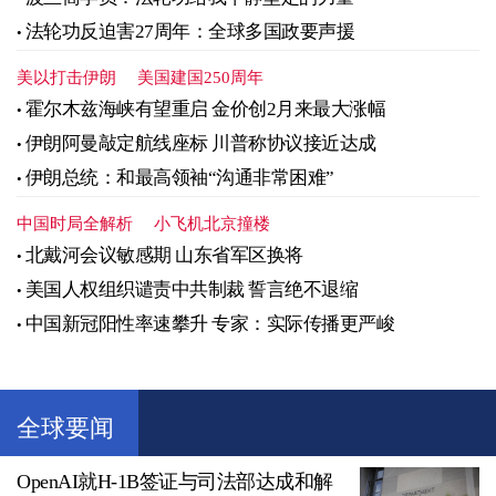
法轮功反迫害27周年：全球多国政要声援
美以打击伊朗
美国建国250周年
霍尔木兹海峡有望重启 金价创2月来最大涨幅
伊朗阿曼敲定航线座标 川普称协议接近达成
伊朗总统：和最高领袖“沟通非常困难”
中国时局全解析
小飞机北京撞楼
北戴河会议敏感期 山东省军区换将
美国人权组织谴责中共制裁 誓言绝不退缩
中国新冠阳性率速攀升 专家：实际传播更严峻
全球要闻
OpenAI就H-1B签证与司法部达成和解