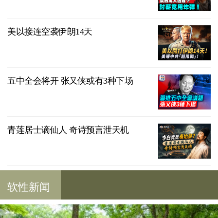
美以接连空袭伊朗14天
五中全会将开 张又侠或有3种下场
青莲居士谪仙人 奇诗预言泄天机
软性新闻