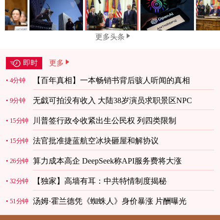
更多头条
即时
更多
【百年真相】一本畅销书背后骇人听闻的真相
4分钟
无戯可拍没有收入 大陆38岁演员求职景区NPC
9分钟
川普签行政令收紧出生公民权 列四类限制
15分钟
法官批准捷蓝航空冰块砸屋和解协议
15分钟
算力成本高企 DeepSeek称API服务费将大涨
26分钟
【独家】高墙有耳：中共特情制度揭秘
32分钟
汤姆·霍兰德凭《蜘蛛人》身价暴涨 片酬曝光
51分钟