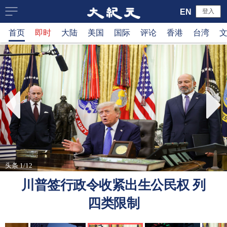
大
EN
登入
首页
即时
大陆
美国
国际
评论
香港
台湾
纪
元
新
闻
网
头条 1/12
川普签行政令收紧出生公民权 列
四类限制