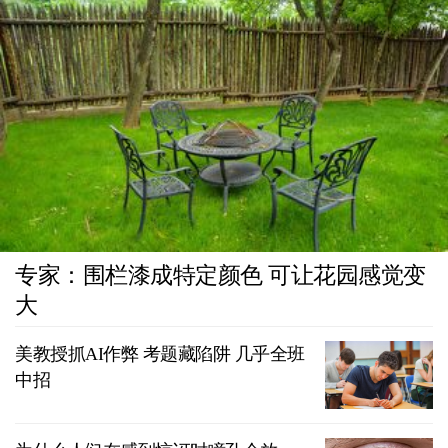
专家：围栏漆成特定颜色 可让花园感觉变
大
美教授抓AI作弊 考题藏陷阱 几乎全班
中招