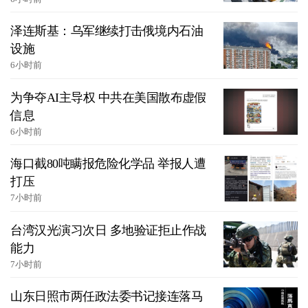
泽连斯基：乌军继续打击俄境内石油
设施
6小时前
为争夺AI主导权 中共在美国散布虚假
信息
6小时前
海口截80吨瞒报危险化学品 举报人遭
打压
7小时前
台湾汉光演习次日 多地验证拒止作战
能力
7小时前
山东日照市两任政法委书记接连落马