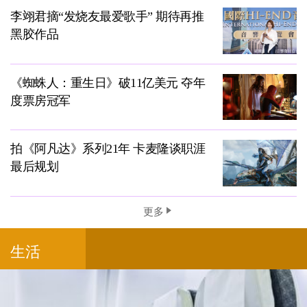
李翊君摘“发烧友最爱歌手” 期待再推
黑胶作品
《蜘蛛人：重生日》破11亿美元 夺年
度票房冠军
拍《阿凡达》系列21年 卡麦隆谈职涯
最后规划
更多
生活