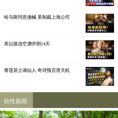
哈马斯同意缴械 美制裁上海公司
美以接连空袭伊朗14天
青莲居士谪仙人 奇诗预言泄天机
软性新闻