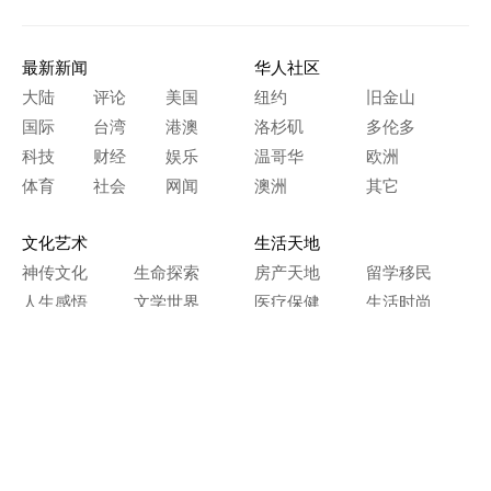
最新新闻
华人社区
大陆
评论
美国
纽约
旧金山
国际
台湾
港澳
洛杉矶
多伦多
科技
财经
娱乐
温哥华
欧洲
体育
社会
网闻
澳洲
其它
文化艺术
生活天地
神传文化
生命探索
房产天地
留学移民
人生感悟
文学世界
医疗保健
生活时尚
史海钩沉
人物春秋
纵横职场
美食天地
教育园地
典故传奇
旅游休闲
艺术长河
本网站图文内容归大纪元所有，