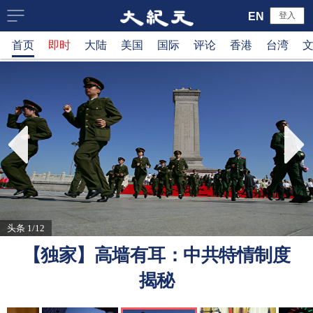
大
EN
登入
首页
即时
大陆
美国
国际
评论
香港
台湾
纪
元
新
闻
网
头条 1/12
【独家】高墙有耳：中共特情制度
揭秘