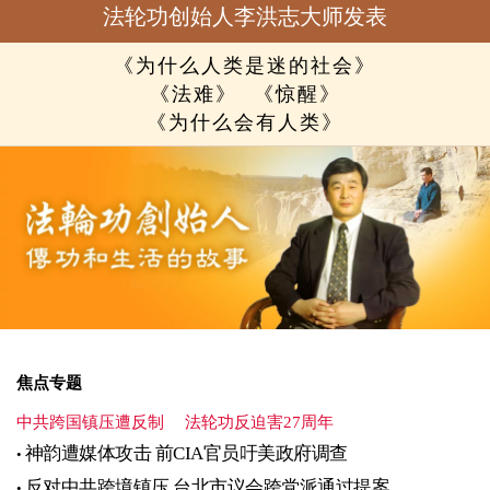
法轮功创始人李洪志大师发表
《为什么人类是迷的社会》
《法难》
《惊醒》
《为什么会有人类》
焦点专题
中共跨国镇压遭反制
法轮功反迫害27周年
神韵遭媒体攻击 前CIA官员吁美政府调查
反对中共跨境镇压 台北市议会跨党派通过提案