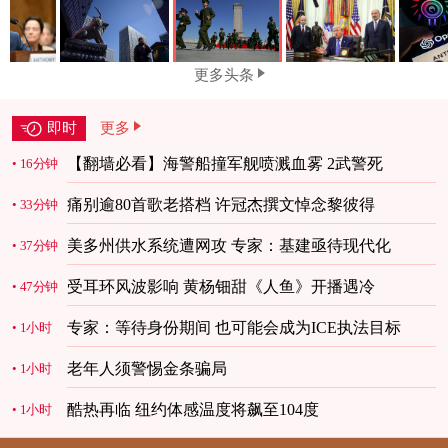
更多头条
即时
更多
【翻墙必看】海警船撞军舰喷溅血雾 2武警死
16分钟
痛别逾80首歌老搭档 许冠杰撰文悼念黎彼得
33分钟
美多州供水系统遭网攻 专家：基建亟待现代化
37分钟
受耳环风波影响 黄杨钿甜《人鱼》开播遇冷
47分钟
专家：等待身份期间 也可能会成为ICE执法目标
1小时
老年人须警惕金条骗局
1小时
酷热再临 纽约体感温度将飙至104度
1小时