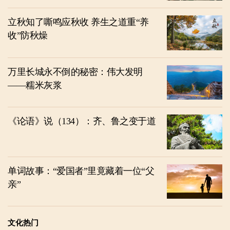
立秋知了嘶鸣应秋收 养生之道重“养
收”防秋燥
万里长城永不倒的秘密：伟大发明
——糯米灰浆
《论语》说（134）：齐、鲁之变于道
单词故事：“爱国者”里竟藏着一位“父
亲”
文化热门