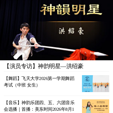
【演员专访】神韵明星—洪绍豪
【舞蹈】飞天大学2026第一学期舞蹈
考试（中班 女生）
【音乐】神韵乐团四、五、六团音乐
会选播｜首播：美东时间2026年8月1