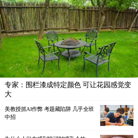
专家：围栏漆成特定颜色 可让花园感觉变
大
美教授抓AI作弊 考题藏陷阱 几乎全班
中招