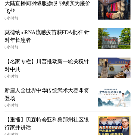
大陆直播间羽绒服掺假 羽绒实为廉价
飞丝
6小时前
莫德纳mRNA流感疫苗获FDA批准 针
对年长患者
6小时前
【名家专栏】川普推动新一轮关税针
对中共
6小时前
新唐人全世界中华传统武术大赛即将
登场
6小时前
【重播】贝森特会亚利桑那州社区银
行家并讲话
6小时前