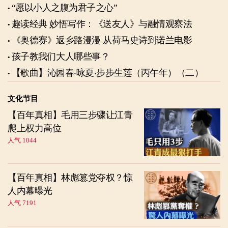
“愿以小人之腹为君子之心”
趣读经典 妙悟写作：《送友人》与融情观察法
《奥德赛》返乡路漫漫 从荷马史诗到诺兰电影
孩子教我们大人哪些事？
【歌曲】沁园春‧咏夏‧步步生莲（丙午年）（二）
文化节目
【百年真相】毛用三步骤让江青
爬上权力高位
人气 1044
【百年真相】林彪篡党夺权？惊
人内幕曝光
人气 7191