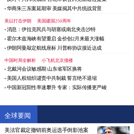
华商朱三东案延期审 美媒揭其中共统战背景
美以打击伊朗
美国建国250周年
消息：伊拉克民兵与胡塞或南北夹击沙特
霍尔木兹海峡有望重启 金价创2月来最大涨幅
伊朗阿曼敲定航线座标 川普称协议接近达成
中国时局全解析
小飞机北京撞楼
北戴河会议敏感期 山东省军区换将
美国人权组织谴责中共制裁 誓言绝不退缩
中国新冠阳性率速攀升 专家：实际传播更严峻
全球要闻
美法官裁定撤销前奥运选手倒影池案