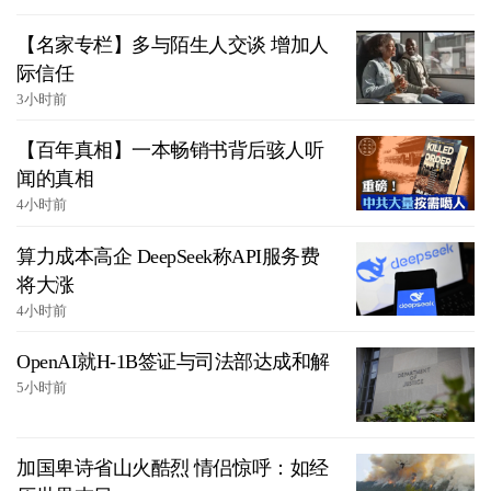
【名家专栏】多与陌生人交谈 增加人
际信任
3小时前
【百年真相】一本畅销书背后骇人听
闻的真相
4小时前
算力成本高企 DeepSeek称API服务费
将大涨
4小时前
OpenAI就H-1B签证与司法部达成和解
5小时前
加国卑诗省山火酷烈 情侣惊呼：如经