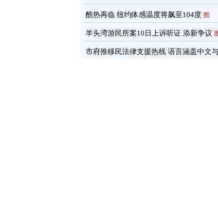
酷热再临 纽约体感温度将飙至104度
图
羊头湾游民所案10日上诉听证 添新争议
市府推移民法律支援热线 语言涵盖中文
南语
图