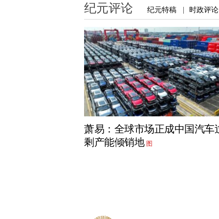
纪元评论
纪元特稿
时政评论
|
萧易：全球市场正成中国汽车
剩产能倾销地
图