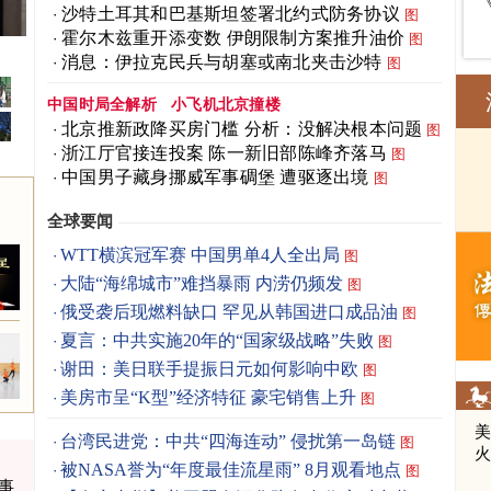
沙特土耳其和巴基斯坦签署北约式防务协议
图
霍尔木兹重开添变数 伊朗限制方案推升油价
图
曝光
消息：伊拉克民兵与胡塞或南北夹击沙特
图
中国时局全解析
小飞机北京撞楼
北京推新政降买房门槛 分析：没解决根本问题
图
浙江厅官接连投案 陈一新旧部陈峰齐落马
图
中国男子藏身挪威军事碉堡 遭驱逐出境
图
全球要闻
WTT横滨冠军赛 中国男单4人全出局
图
大陆“海绵城市”难挡暴雨 内涝仍频发
图
俄受袭后现燃料缺口 罕见从韩国进口成品油
图
夏言：中共实施20年的“国家级战略”失败
图
谢田：美日联手提振日元如何影响中欧
图
美房市呈“K型”经济特征 豪宅销售上升
图
台湾民进党：中共“四海连动” 侵扰第一岛链
图
被NASA誉为“年度最佳流星雨” 8月观看地点
图
事