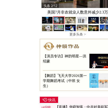
头条 2/12
头条 3/12
美军“口袋披萨”放3年还能吃 保鲜技术
美国7月非农就业人数意外减少2.3万
更多头条 >
【演员专访】神韵明星—洪
绍豪
【舞蹈】飞天大学2026第一
学期舞蹈考试（中班 女
生）
快讯
【直播】华府智库：中共对美前军
4分钟