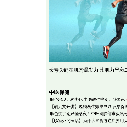
长寿关键在肌肉爆发力 比肌力早衰
中医保健
脸色出现五种变化 中医教你辨别五脏警讯
【胡乃文开讲】晚婚晚生卵巢早衰 及早保
脸色变了别只怪熬夜！中医揭肺部求救讯
育
【诊室外的医话】为什么胃食道逆流要用