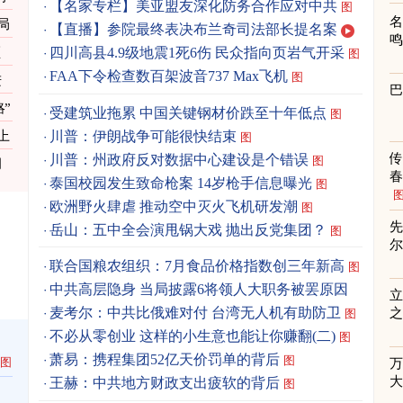
【名家专栏】美亚盟友深化防务合作应对中共
图
局
【直播】参院最终表决布兰奇司法部长提名案
四川高县4.9级地震1死6伤 民众指向页岩气开采
图
FAA下令检查数百架波音737 Max飞机
图
进
”
受建筑业拖累 中国关键钢材价跌至十年低点
图
川普：伊朗战争可能很快结束
上
图
川普：州政府反对数据中心建设是个错误
图
月
春
泰国校园发生致命枪案 14岁枪手信息曝光
图
欧洲野火肆虐 推动空中灭火飞机研发潮
图
先
岳山：五中全会演甩锅大戏 抛出反党集团？
图
联合国粮农组织：7月食品价格指数创三年新高
图
中共高层隐身 当局披露6将领人大职务被罢原因
立
图
麦考尔：中共比俄难对付 台湾无人机有助防卫
之
图
不必从零创业 这样的小生意也能让你赚翻(二)
图
萧易：携程集团52亿天价罚单的背后
图
图
王赫：中共地方财政支出疲软的背后
图