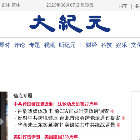
|
正体
简体
2026年08月07日 星期五
捐车
捐
｜
即时
评论
专题
视频
听纪元
财经
科技
娱乐
文
焦点专题
中共跨国镇压遭反制
法轮功反迫害27周年
神韵遭媒体攻击 前CIA官员吁美政府调查
图
反对中共跨境镇压 台北市议会跨党派通过提案
图
华商朱三东案延期审 美媒揭其中共统战背景
图
美以打击伊朗
美国建国250周年