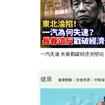
一汽失速 长春戳破经济光明论
健康
健康图解
饮食营养
中医保
|
|