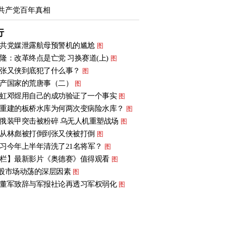
共产党百年真相
行
共党媒泄露航母预警机的尴尬
图
隆：改革终点是亡党 习换赛道(上)
图
张又侠到底犯了什么事？
图
产国家的荒唐事（二）
图
虹邓煜用自己的成功验证了一个事实
图
重建的板桥水库为何两次变病险水库？
图
俄装甲突击被粉碎 乌无人机重塑战场
图
从林彪被打倒到张又侠被打倒
图
习今年上半年清洗了21名将军？
图
栏】最新影片《奥德赛》值得观看
图
股市场动荡的深层因素
图
董军致辞与军报社论再透习军权弱化
图