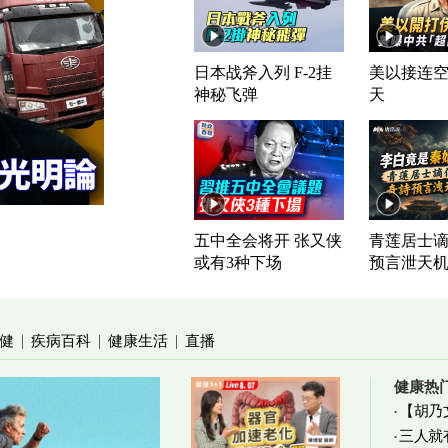
日本战斧入列 F-2挂
美以接连空
神秘飞弹
天
五中全会将开 张又侠
青莲居士谪
或有3种下场
预言泄天
健
疾病百科
健康生活
直播
|
|
|
健康热
【胡乃
三人就
加物真