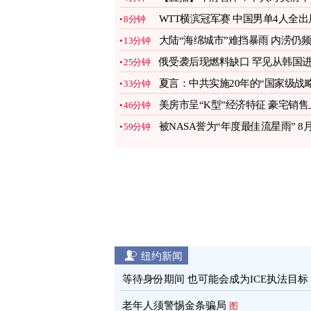
领导人影响
WTT横滨冠军赛 中国男单4人全出
8分钟
图
大陆“海绵城市”难挡暴雨 内涝仍频
13分钟
发
图
俄受袭后现燃料缺口 罕见从韩国
25分钟
口成品油
图
夏言：中共实施20年的“国家级战略
33分钟
失败
图
美房市呈“K型”经济特征 豪宅销售
46分钟
升
图
被NASA誉为“年度最佳流星雨” 8
59分钟
观看地点
图
纽约新闻
等待身份期间 也可能会成为ICE执法目标
老年人须警惕金条骗局
图