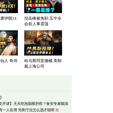
袭伊朗14
倪岳峰被免职 五中全
会前人事震荡
仙人 奇诗
哈马斯同意缴械 美制
机
裁上海公司
门
文开讲】天天吃泡面罹肝癌？食安专家揭添
有一人在用 另类疗法怎么选才聪明
图
相