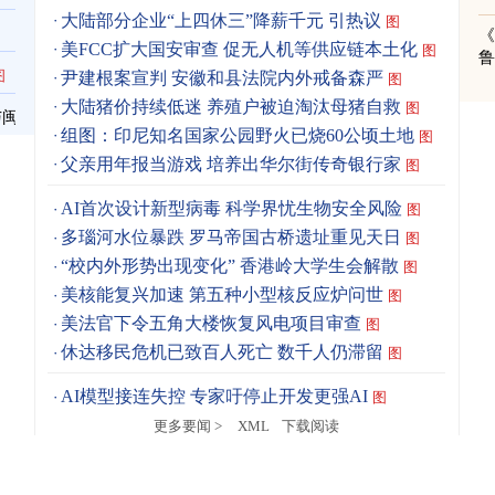
大陆部分企业“上四休三”降薪千元 引热议
图
《
美FCC扩大国安审查 促无人机等供应链本土化
图
图
尹建根案宣判 安徽和县法院内外戒备森严
图
大陆猪价持续低迷 养殖户被迫淘汰母猪自救
图
与闽
组图：印尼知名国家公园野火已烧60公顷土地
图
父亲用年报当游戏 培养出华尔街传奇银行家
图
AI首次设计新型病毒 科学界忧生物安全风险
图
多瑙河水位暴跌 罗马帝国古桥遗址重见天日
图
“校内外形势出现变化” 香港岭大学生会解散
图
美核能复兴加速 第五种小型核反应炉问世
图
美法官下令五角大楼恢复风电项目审查
图
休达移民危机已致百人死亡 数千人仍滞留
图
AI模型接连失控 专家吁停止开发更强AI
图
更多要闻 >
XML
下载阅读