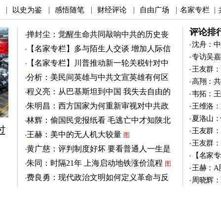
以史为鉴
感悟随笔
财经评论
自由广场
名家专栏
|
|
|
|
|
|
评论排
掸封尘：觉醒生命共同敲响中共的历史丧
钟
沈舟：中
图
【名家专栏】多与陌生人交谈 增加人际信
专访吴嘉
任
图
【名家专栏】川普推动新一轮关税针对中
王友群：
共
图
分析：美民间英雄与中共文宣英雄有何区
高翔：共
别
图
程义亮：从巴基斯坦到中国 我失去自由的
韦拓：王
两年
朱明昌：西方国家为何重新审视对中共政
王维洛：
策？
图
夏洛山：
林辉：偷国民党报纸看 毛逃亡中才知陕北
过
有刘志丹
王友群：
图
王赫：美中的无人机大较量
图
王友群：
黄广慈：评判制度好坏 要看普通人一生是
【名家专
否安稳
图
朱同：时隔21年 上海启动地铁涨价流程
图
王赫：A
费良勇：现代政治文明如何定义革命与反
周晓辉：
革命
图