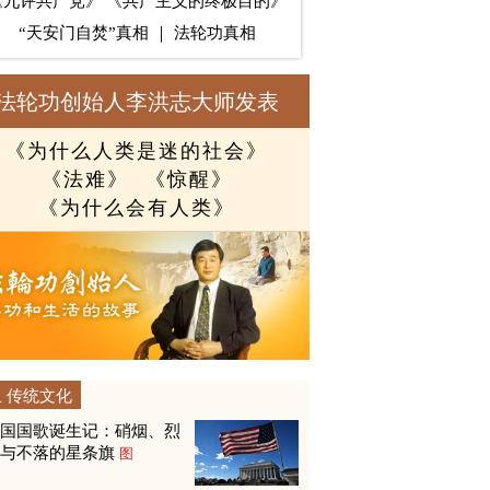
《九评共产党》
《共产主义的终极目的》
“天安门自焚”真相
｜
法轮功真相
法轮功创始人李洪志大师发表
《为什么人类是迷的社会》
《法难》
《惊醒》
《为什么会有人类》
传统文化
美国国歌诞生记：硝烟、烈
火与不落的星条旗
图