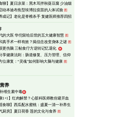
食聊】夏日凉菜：黑木耳拌秋葵豆腐 少油烟
启动本迪布焦型埃博拉疫苗的人体试验
图
心
图
养成记】老化是脊椎杀手 复健医师推荐四招
荐
代的大医 华佗留给后世的五大健康智慧
图
和真手术一样有效？揭信念改变身体之谜
图
眼更伤脑 三帖食疗方逆转记忆退化
分享健康法则：肠道修复、压力管理、信仰
方位康复：“灵魂”如何影响大脑与健康
图
营养
 补维生素中毒
康1+1】红肉解禁？心脏科医师教你避开血
瑶食聊】西瓜配水蜜桃：盛夏一清一补养生
害
气厨房】夏日荷香 莲的文化与食养
图