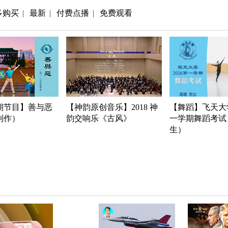
多购买
最新
付费点播
免费观看
|
|
|
期节目】善与恶
【神韵原创音乐】2018 神
【舞蹈】飞天大学
年制作）
韵交响乐《古风》
一学期舞蹈考试
生）