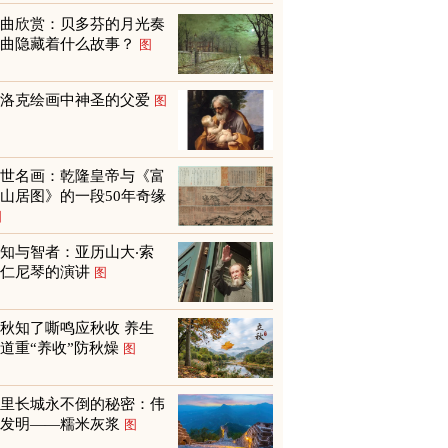
名曲欣赏：贝多芬的月光奏
鸣曲隐藏着什么故事？
图
巴洛克绘画中神圣的父爱
图
传世名画：乾隆皇帝与《富
山居图》的一段50年奇缘
图
知与智者：亚历山大‧索
尔仁尼琴的演讲
图
秋知了嘶鸣应秋收 养生
道重“养收”防秋燥
图
万里长城永不倒的秘密：伟
大发明——糯米灰浆
图