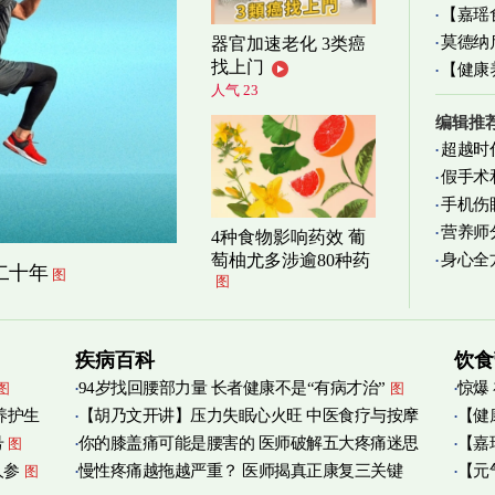
【嘉瑶
莫德纳
器官加速老化 3类癌
清爽养
找上门
【健康
人气 23
减缓
编辑推
超越时
假手术
手机伤
营养师
4种食物影响药效 葡
身心全
萄柚尤多涉逾80种药
实践
图
二十年
图
图
疾病百科
饮食
94岁找回腰部力量 长者健康不是“有病才治”
惊爆
图
图
养护生
【胡乃文开讲】压力失眠心火旺 中医食疗与按摩
【健
号
你的膝盖痛可能是腰害的 医师破解五大疼痛迷思
【嘉
图
自救
管伤
图
人参
慢性疼痛越拖越严重？ 医师揭真正康复三关键
【元
图
宝
图