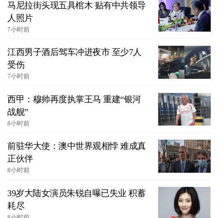
马尼拉街头现五具棺木 贴有中共领导
人照片
7小时前
江西男子酒后驾车冲进夜市 至少7人
受伤
7小时前
西甲：穆帅再度执掌王马 重建“银河
战舰”
8小时前
前驻华大使：澳中世界观相悖 难成真
正伙伴
8小时前
39岁大陆女演员朱锐自曝已失业 积蓄
耗尽
8小时前