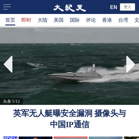
大
EN
登入
首页
即时
大陆
美国
国际
评论
香港
台湾
纪
元
新
闻
网
头条 1/12
英军无人艇曝安全漏洞 摄像头与
中国IP通信