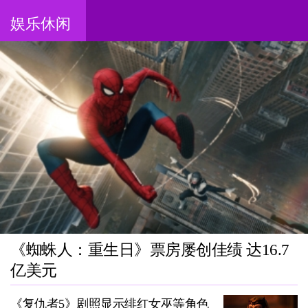
娱乐休闲
《蜘蛛人：重生日》票房屡创佳绩 达16.7
亿美元
《复仇者5》剧照显示绯红女巫等角色