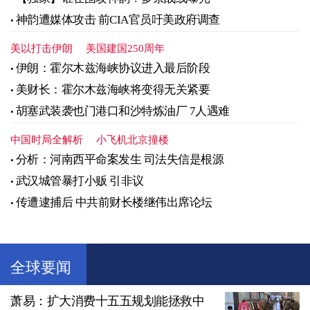
神韵遭媒体攻击 前CIA官员吁美政府调查
美以打击伊朗
美国建国250周年
伊朗：霍尔木兹海峡协议进入最后阶段
美财长：霍尔木兹海峡将变得无关紧要
胡塞武装袭也门港口和沙特炼油厂 7人遇难
中国时局全解析
小飞机北京撞楼
分析：河南西平命案发生 司法失信是根源
武汉城管暴打小贩 引非议
传遭逮捕后 中共前财长楼继伟出席论坛
全球要闻
萧易：扩大消费十五五规划能拯救中