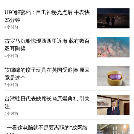
UFO解密档：目击神秘光点后 手表快
25分钟
4小时前
古罗马沉船惊现西西里近海 载有数百
双耳陶罐
4小时前
软绵绵的饺子玩具在英国受追捧 原因
竟是这个
5小时前
台湾驻日代表缺席长崎原爆典礼 引关
注
5小时前
“一看这电脑就不是要离职的”成网络