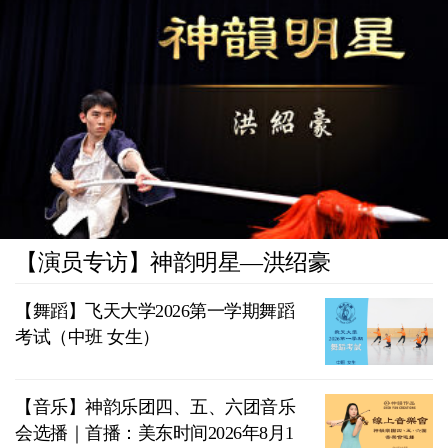
【演员专访】神韵明星—洪绍豪
【舞蹈】飞天大学2026第一学期舞蹈
考试（中班 女生）
【音乐】神韵乐团四、五、六团音乐
会选播｜首播：美东时间2026年8月1