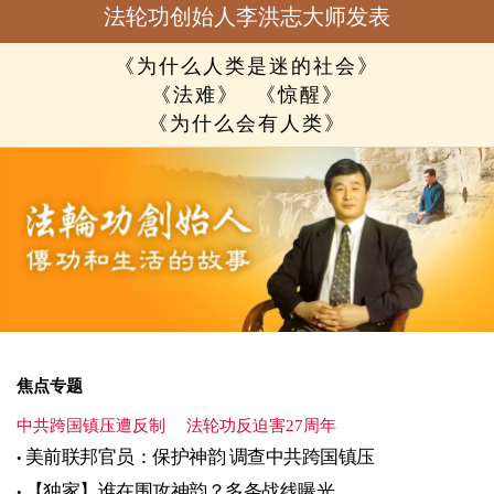
法轮功创始人李洪志大师发表
《为什么人类是迷的社会》
《法难》
《惊醒》
《为什么会有人类》
焦点专题
中共跨国镇压遭反制
法轮功反迫害27周年
美前联邦官员：保护神韵 调查中共跨国镇压
【独家】谁在围攻神韵？多条战线曝光