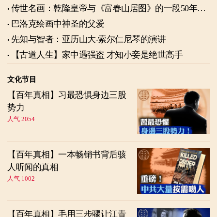
传世名画：乾隆皇帝与《富春山居图》的一段50年奇
缘
巴洛克绘画中神圣的父爱
先知与智者：亚历山大‧索尔仁尼琴的演讲
【古道人生】家中遇强盗 才知小妾是绝世高手
文化节目
【百年真相】习最恐惧身边三股
势力
人气 2054
【百年真相】一本畅销书背后骇
人听闻的真相
人气 1002
【百年真相】毛用三步骤让江青