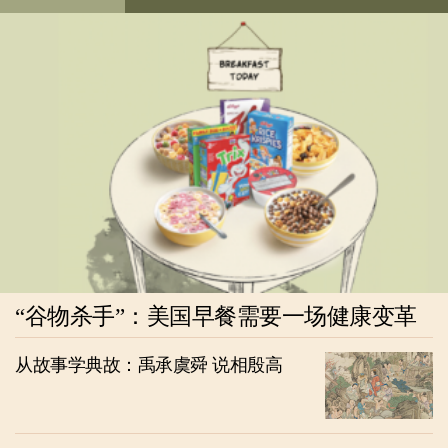
“谷物杀手”：美国早餐需要一场健康变革
从故事学典故：禹承虞舜 说相殷高