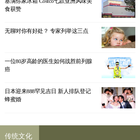
塞满你家冰箱 Costco七款亚洲风味美
食获赞
无聊对你有好处？ 专家列举这三点
一位80岁高龄的医生如何战胜前列腺
癌
日本迎来888罕见吉日 新人排队登记
蜂蜜婚
传统文化