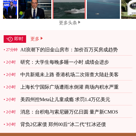
更多头条
即时
更多
AI浪潮下的旧金山房市：加价百万买房成趋势
27分钟
研究：大学生每晚多睡一小时 成绩会进步
2小时
中共新规未上路 香港机场二次筛查大陆赴美客
2小时
上海长宁国际广场遭雨水倒灌 商场内积水严重
2小时
美四州控Meta让儿童成瘾 求罚1.4万亿美元
2小时
消息：台积电与索尼砸万亿日圆 量产新CMOS
2小时
背负2亿家债 郑州00后“冰二代”扛冰还债
3小时