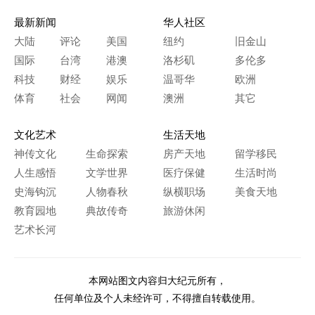
最新新闻
华人社区
大陆
评论
美国
纽约
旧金山
国际
台湾
港澳
洛杉矶
多伦多
科技
财经
娱乐
温哥华
欧洲
体育
社会
网闻
澳洲
其它
文化艺术
生活天地
神传文化
生命探索
房产天地
留学移民
人生感悟
文学世界
医疗保健
生活时尚
史海钩沉
人物春秋
纵横职场
美食天地
教育园地
典故传奇
旅游休闲
艺术长河
本网站图文内容归大纪元所有，
任何单位及个人未经许可，不得擅自转载使用。