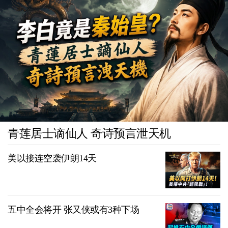
青莲居士谪仙人 奇诗预言泄天机
美以接连空袭伊朗14天
五中全会将开 张又侠或有3种下场