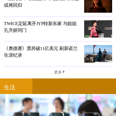
或将回归
TWICE定延离开JYP转新东家 与姐姐
孔升妍同门
《奥德赛》票房破11亿美元 刷新诺兰
生涯纪录
更多
生活