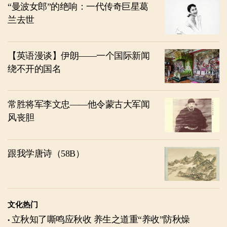
“曼波女郎”的绝响：一代传奇巨星葛
兰去世
【英语漫谈】伊朗——一个国际新闻
绕不开的国名
常胜将军李文忠——他令蒙古大军闻
风丧胆
跟我学唐诗（58B）
文化热门
立秋知了嘶鸣应秋收 养生之道重“养收”防秋燥