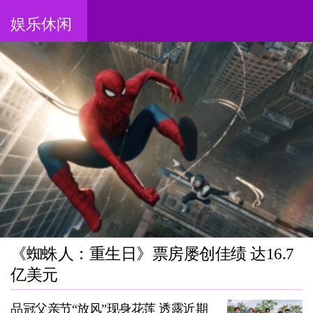
娱乐休闲
《蜘蛛人：重生日》票房屡创佳绩 达16.7
亿美元
品冠父亲节“放风”现身花莲 透露近期