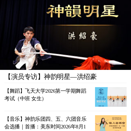
【演员专访】神韵明星—洪绍豪
【舞蹈】飞天大学2026第一学期舞蹈
考试（中班 女生）
【音乐】神韵乐团四、五、六团音乐
会选播｜首播：美东时间2026年8月1