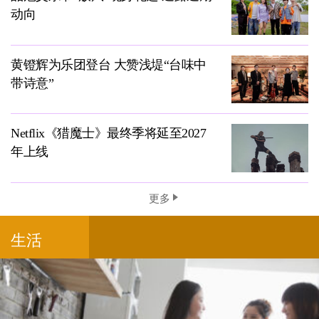
动向
黄镫辉为乐团登台 大赞浅堤“台味中
带诗意”
Netflix《猎魔士》最终季将延至2027
年上线
更多
生活