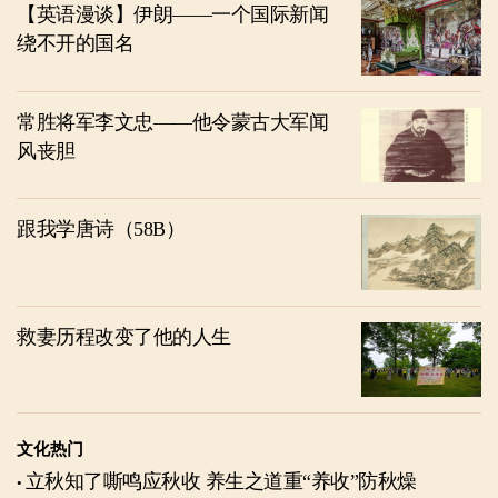
【英语漫谈】伊朗——一个国际新闻
绕不开的国名
常胜将军李文忠——他令蒙古大军闻
风丧胆
跟我学唐诗（58B）
救妻历程改变了他的人生
文化热门
立秋知了嘶鸣应秋收 养生之道重“养收”防秋燥