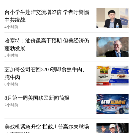
台小学生赴陆交流增27倍 学者吁警惕
中共统战
4小时前
哈塞特：油价虽高于预期 但美经济仍
蓬勃发展
5小时前
芝加哥公司召回3200磅即食熏牛肉、
腌牛肉
6小时前
8月第一周美国移民新闻简报
7小时前
美战机紧急升空 拦截川普高尔夫球场