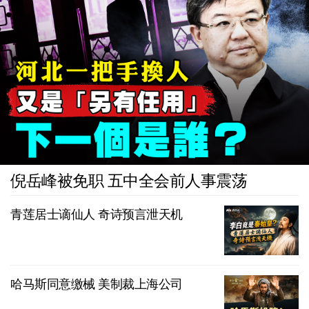
倪岳峰被免职 五中全会前人事震荡
青莲居士谪仙人 奇诗预言泄天机
哈马斯同意缴械 美制裁上海公司