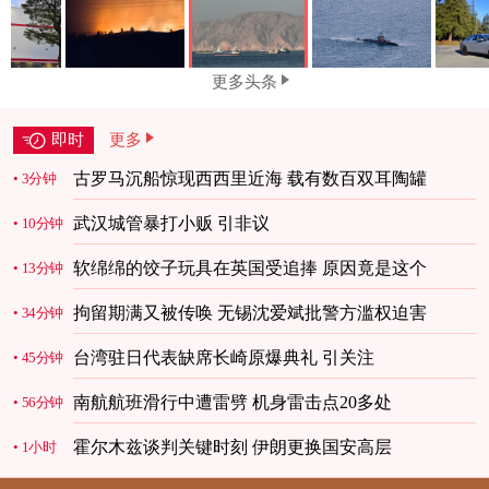
更多头条
即时
更多
古罗马沉船惊现西西里近海 载有数百双耳陶罐
3分钟
武汉城管暴打小贩 引非议
10分钟
软绵绵的饺子玩具在英国受追捧 原因竟是这个
13分钟
拘留期满又被传唤 无锡沈爱斌批警方滥权迫害
34分钟
台湾驻日代表缺席长崎原爆典礼 引关注
45分钟
南航航班滑行中遭雷劈 机身雷击点20多处
56分钟
霍尔木兹谈判关键时刻 伊朗更换国安高层
1小时