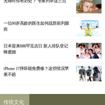
无聊对你有好处？ 专家列举这三点
一位80岁高龄的医生如何战胜前列腺
癌
日本迎来888罕见吉日 新人排队登记
蜂蜜婚
iPhone 17摔坏能免费修？这些情况苹
果不赔
传统文化