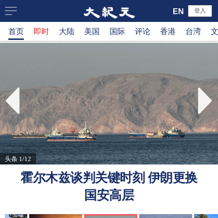
大
EN
登入
首页
即时
大陆
美国
国际
评论
香港
台湾
纪
元
新
闻
网
头条 1/12
霍尔木兹谈判关键时刻 伊朗更换
国安高层