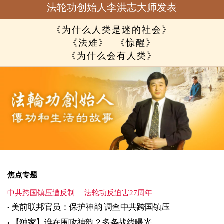
法轮功创始人李洪志大师发表
《为什么人类是迷的社会》
《法难》
《惊醒》
《为什么会有人类》
焦点专题
中共跨国镇压遭反制
法轮功反迫害27周年
美前联邦官员：保护神韵 调查中共跨国镇压
【独家】谁在围攻神韵？多条战线曝光