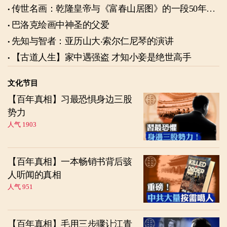
传世名画：乾隆皇帝与《富春山居图》的一段50年奇
缘
巴洛克绘画中神圣的父爱
先知与智者：亚历山大‧索尔仁尼琴的演讲
【古道人生】家中遇强盗 才知小妾是绝世高手
文化节目
【百年真相】习最恐惧身边三股
势力
人气 1903
【百年真相】一本畅销书背后骇
人听闻的真相
人气 951
【百年真相】毛用三步骤让江青