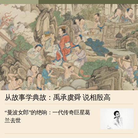
从故事学典故：禹承虞舜 说相殷高
“曼波女郎”的绝响：一代传奇巨星葛
兰去世