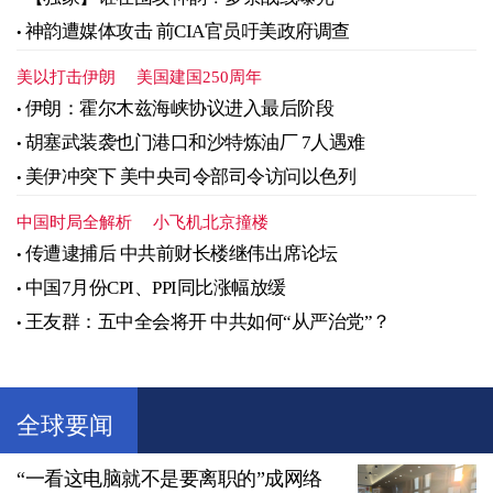
神韵遭媒体攻击 前CIA官员吁美政府调查
美以打击伊朗
美国建国250周年
伊朗：霍尔木兹海峡协议进入最后阶段
胡塞武装袭也门港口和沙特炼油厂 7人遇难
美伊冲突下 美中央司令部司令访问以色列
中国时局全解析
小飞机北京撞楼
传遭逮捕后 中共前财长楼继伟出席论坛
中国7月份CPI、PPI同比涨幅放缓
王友群：五中全会将开 中共如何“从严治党”？
全球要闻
“一看这电脑就不是要离职的”成网络