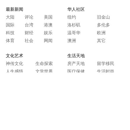
最新新闻
华人社区
大陆
评论
美国
纽约
旧金山
国际
台湾
港澳
洛杉矶
多伦多
科技
财经
娱乐
温哥华
欧洲
体育
社会
网闻
澳洲
其它
文化艺术
生活天地
神传文化
生命探索
房产天地
留学移民
人生感悟
文学世界
医疗保健
生活时尚
史海钩沉
人物春秋
纵横职场
美食天地
教育园地
典故传奇
旅游休闲
艺术长河
本网站图文内容归大纪元所有，
任何单位及个人未经许可，不得擅自转载使用。