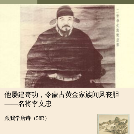
他屡建奇功，令蒙古黄金家族闻风丧胆
——名将李文忠
跟我学唐诗（58B）