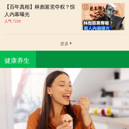
【百年真相】林彪篡党夺权？惊
人内幕曝光
人气 7220
更多
健康养生