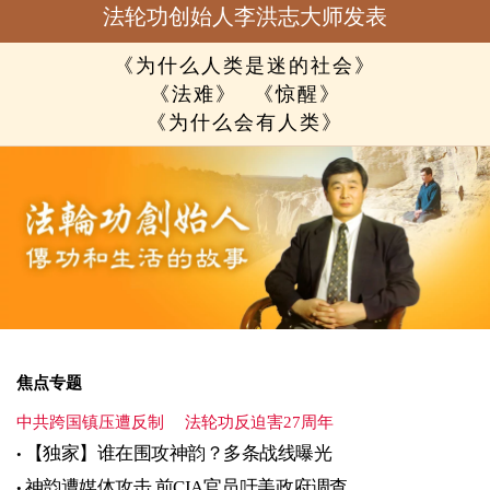
法轮功创始人李洪志大师发表
《为什么人类是迷的社会》
《法难》
《惊醒》
《为什么会有人类》
焦点专题
中共跨国镇压遭反制
法轮功反迫害27周年
【独家】谁在围攻神韵？多条战线曝光
神韵遭媒体攻击 前CIA官员吁美政府调查