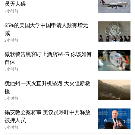
员无大碍
2小时前
65%的美国大学中国申请人数有增无
减
2小时前
微软警告黑客盯上酒店Wi-Fi 你该如何
自保
3小时前
犹他州一灭火直升机坠毁 大火阻断救
援
5小时前
锡安教会案将审 美议员呼吁中共释放
被押人员
6小时前