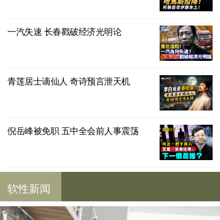
一汽失速 长春戳破经济光明论
青莲居士谪仙人 奇诗预言泄天机
倪岳峰被免职 五中全会前人事震荡
软性新闻