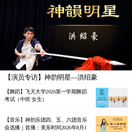
【演员专访】神韵明星—洪绍豪
【舞蹈】飞天大学2026第一学期舞蹈
考试（中班 女生）
【音乐】神韵乐团四、五、六团音乐
会选播｜首播：美东时间2026年8月1