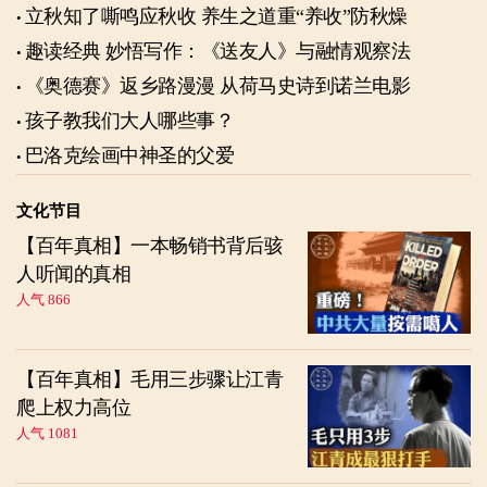
立秋知了嘶鸣应秋收 养生之道重“养收”防秋燥
趣读经典 妙悟写作：《送友人》与融情观察法
《奥德赛》返乡路漫漫 从荷马史诗到诺兰电影
孩子教我们大人哪些事？
巴洛克绘画中神圣的父爱
文化节目
【百年真相】一本畅销书背后骇
人听闻的真相
人气 866
【百年真相】毛用三步骤让江青
爬上权力高位
人气 1081