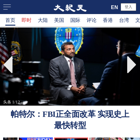
大
EN
登入
首页
即时
大陆
美国
国际
评论
香港
台湾
纪
元
新
闻
网
头条 1/12
帕特尔：FBI正全面改革 实现史上
最快转型