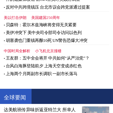
反对中共跨境镇压 台北市议会跨党派通过提案
美以打击伊朗
美国建国250周年
贝森特：霍尔木兹海峡将变得无关紧要
美伊冲突下 美中央司令部司令访问以色列
胡塞袭也门重镇再酿10死 UN警告恐爆大冲突
中国时局全解析
小飞机北京撞楼
王友群：五中全会将开 中共如何“从严治党”？
台风白海豚登陆前夕 上海天空变成赤红色
上海两个月两副市长调职 一副市长落马
全球要闻
达美航班传异味折返亚特兰大 所幸人