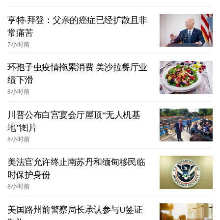
亨特‧拜登：父亲的癌症已经扩散且非
常痛苦
7小时前
环孢子虫疫情拖累消费 美沙拉餐厅业
绩下滑
8小时前
川普公布白宫宴会厅屋顶“无人机基
地”图片
8小时前
美法官允许终止南苏丹和缅甸移民临
时保护身份
8小时前
美国路州前警察局长承认参与U签证