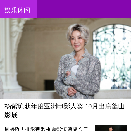
娱乐休闲
杨紫琼获年度亚洲电影人奖 10月出席釜山
影展
周兴哲再推影视歌曲 藉歌传递成长与