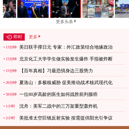
更多头条
即时
更多
美日联手撑日元 专家：外汇政策结合地缘政治
13分钟
北京化工大学学生做实验发生爆炸 手指被炸断
15分钟
【百年真相】习最恐惧身边三股势力
15分钟
夏洛山：多极核威胁 促美推动战术核武现代化
26分钟
一位80岁高龄的医生如何战胜前列腺癌
59分钟
沈舟：美军二战中的三万架重型轰炸机
1小时
美批准太空巨镜反射实验 按需提供阳光引争议
2小时