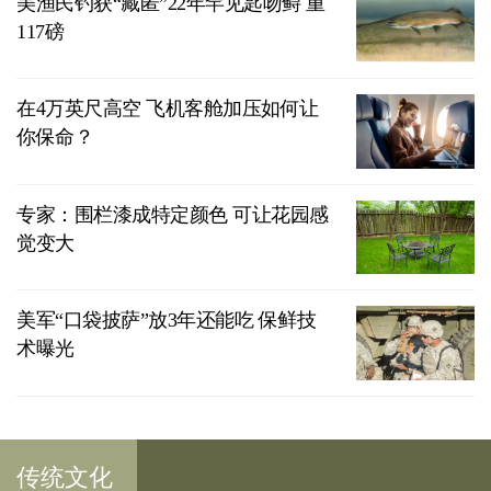
美渔民钓获“藏匿”22年罕见匙吻鲟 重
117磅
在4万英尺高空 飞机客舱加压如何让
你保命？
专家：围栏漆成特定颜色 可让花园感
觉变大
美军“口袋披萨”放3年还能吃 保鲜技
术曝光
传统文化