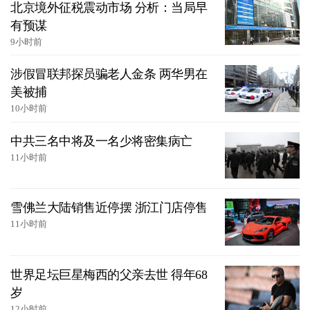
北京境外征税震动市场 分析：当局早
有预谋
9小时前
涉假冒联邦探员骗老人金条 两华男在
美被捕
10小时前
中共三名中将及一名少将密集病亡
11小时前
雪佛兰大陆销售近停摆 浙江门店停售
11小时前
世界足坛巨星梅西的父亲去世 得年68
岁
12小时前