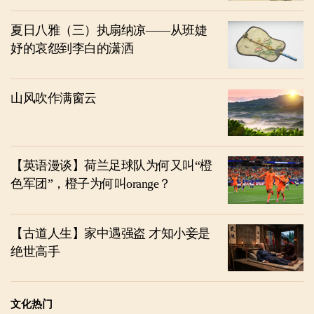
夏日八雅（三）执扇纳凉——从班婕
妤的哀怨到李白的潇洒
山风吹作满窗云
【英语漫谈】荷兰足球队为何又叫“橙
色军团”，橙子为何叫orange？
【古道人生】家中遇强盗 才知小妾是
绝世高手
文化热门