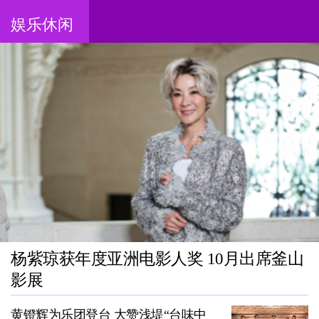
娱乐休闲
杨紫琼获年度亚洲电影人奖 10月出席釜山
影展
黄镫辉为乐团登台 大赞浅堤“台味中