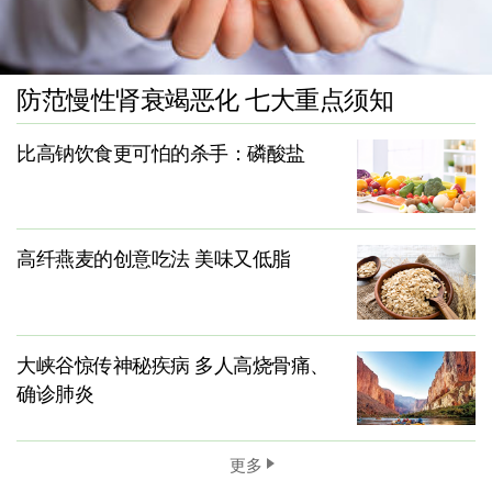
防范慢性肾衰竭恶化 七大重点须知
比高钠饮食更可怕的杀手：磷酸盐
高纤燕麦的创意吃法 美味又低脂
大峡谷惊传神秘疾病 多人高烧骨痛、
确诊肺炎
更多