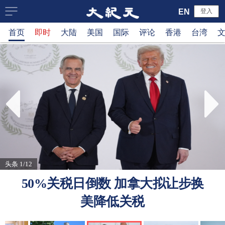
大
EN
登入
首页
即时
大陆
美国
国际
评论
香港
台湾
纪
元
新
闻
网
头条 1/12
50%关税日倒数 加拿大拟让步换
美降低关税