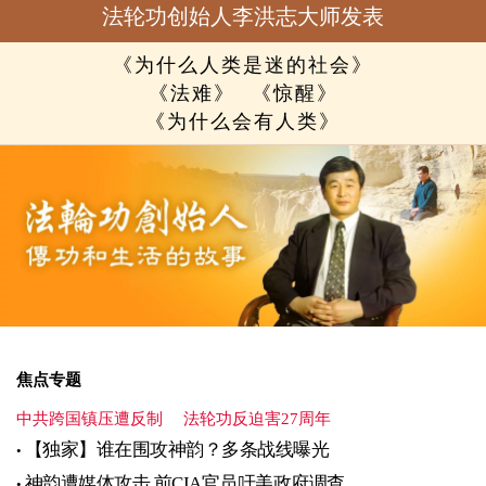
法轮功创始人李洪志大师发表
《为什么人类是迷的社会》
《法难》
《惊醒》
《为什么会有人类》
焦点专题
中共跨国镇压遭反制
法轮功反迫害27周年
【独家】谁在围攻神韵？多条战线曝光
神韵遭媒体攻击 前CIA官员吁美政府调查