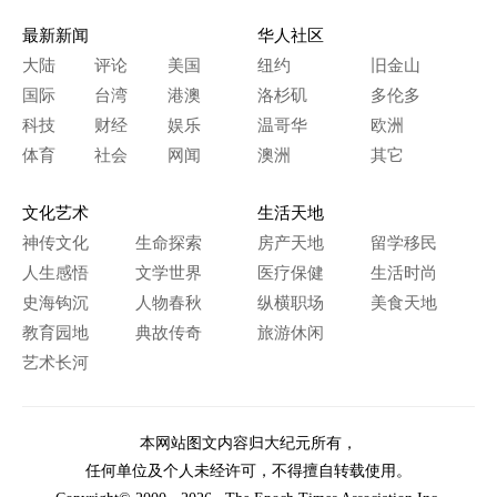
最新新闻
华人社区
大陆
评论
美国
纽约
旧金山
国际
台湾
港澳
洛杉矶
多伦多
科技
财经
娱乐
温哥华
欧洲
体育
社会
网闻
澳洲
其它
文化艺术
生活天地
神传文化
生命探索
房产天地
留学移民
人生感悟
文学世界
医疗保健
生活时尚
史海钩沉
人物春秋
纵横职场
美食天地
教育园地
典故传奇
旅游休闲
艺术长河
本网站图文内容归大纪元所有，
任何单位及个人未经许可，不得擅自转载使用。