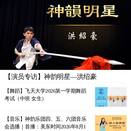
【演员专访】神韵明星—洪绍豪
【舞蹈】飞天大学2026第一学期舞蹈
考试（中班 女生）
【音乐】神韵乐团四、五、六团音乐
会选播｜首播：美东时间2026年8月1