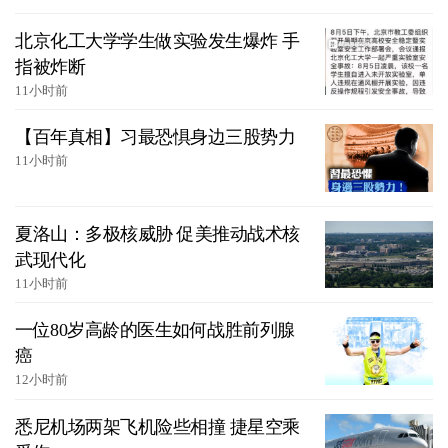
北京化工大学学生做实验发生爆炸 手
指被炸断
11小时前
【百年真相】习最恐惧身边三股势力
11小时前
夏洛山：多极核威胁 促美推动战术核
武现代化
11小时前
一位80岁高龄的医生如何战胜前列腺
癌
12小时前
悉尼机场两架飞机险些相撞 捷星空乘