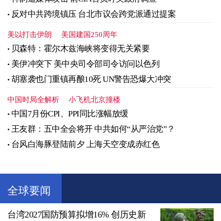
反对中共跨境镇压 台北市议会跨党派通过提案
美以打击伊朗
美国建国250周年
贝森特：霍尔木兹海峡将变得无关紧要
美伊冲突下 美中央司令部司令访问以色列
胡塞袭也门重镇再酿10死 UN警告恐爆大冲突
中国时局全解析
小飞机北京撞楼
中国7月份CPI、PPI同比涨幅放缓
王友群：五中全会将开 中共如何“从严治党”？
台风白海豚登陆前夕 上海天空变成赤红色
全球要闻
台湾2027国防预算拟增16% 创历史新