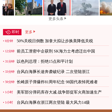
更多头条
即时
更多
50%关税日倒数 加拿大拟让步换美降低关税
6分钟
前员工泄密中企获刑 SK海力士考虑迁出中国
12分钟
以色列总理：拒绝15点和平计划
31分钟
台风白海豚长途奔袭破纪录 二次登陆浙江
33分钟
长崎原子弹爆炸81周年纪念 98国代表悼死难者
59分钟
美军部分弹药库存大减 战争部促军火商加速生产
1小时
台风白海豚在浙江两次登陆 最大风力14级
1小时