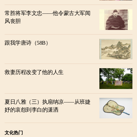
常胜将军李文忠——他令蒙古大军闻
风丧胆
跟我学唐诗（58B）
救妻历程改变了他的人生
夏日八雅（三）执扇纳凉——从班婕
妤的哀怨到李白的潇洒
文化热门