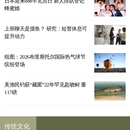
日本迎来888罕见吉日 新人排队登记
蜂蜜婚
上班聊天是摸鱼？ 研究：短暂休息可
提升动力
组图：2026布里斯托尔国际热气球节
缤纷登场
美渔民钓获“藏匿”22年罕见匙吻鲟 重
117磅
传统文化