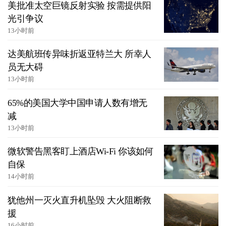
美批准太空巨镜反射实验 按需提供阳
光引争议
13小时前
达美航班传异味折返亚特兰大 所幸人
员无大碍
13小时前
65%的美国大学中国申请人数有增无
减
13小时前
微软警告黑客盯上酒店Wi-Fi 你该如何
自保
14小时前
犹他州一灭火直升机坠毁 大火阻断救
援
16小时前