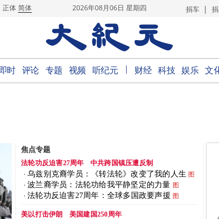
|
正体
简体
2026年08月06日 星期四
捐车
捐
｜
即时
评论
专题
视频
听纪元
财经
科技
娱乐
文
焦点专题
法轮功反迫害27周年
中共跨国镇压遭反制
乌兹别克裔学员：《转法轮》改变了我的人生
图
波兰裔学员：法轮功给我平静坚定的力量
图
法轮功反迫害27周年：全球多国政要声援
图
美以打击伊朗
美国建国250周年