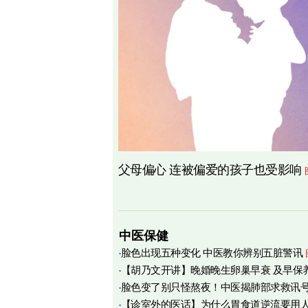
父母偏心 连被偏爱的孩子也受影响
中医保健
脸色出现五种变化 中医教你辨别五脏警讯
【胡乃文开讲】晚婚晚生卵巢早衰 及早保
脸色变了别只怪熬夜！中医揭肺部求救讯
育
【诊室外的医话】为什么胃食道逆流要用