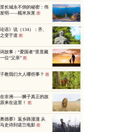
万里长城永不倒的秘密：伟
大发明——糯米灰浆
图
论语》说（134）：齐、
鲁之变于道
图
词故事：“爱国者”里竟藏
一位“父亲”
图
孩子教我们大人哪些事？
图
不在非洲——狮子真正的故
乡原来在这里！
图
奥德赛》返乡路漫漫 从
荷马史诗到诺兰电影
图