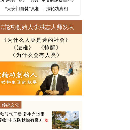
《九评共产党》
《共产主义的终极目的》
“天安门自焚”真相
｜
法轮功真相
法轮功创始人李洪志大师发表
《为什么人类是迷的社会》
《法难》
《惊醒》
《为什么会有人类》
传统文化
秋节气干燥 养生之道重
养收”中医防秋燥有良方
图