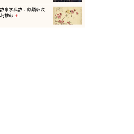
从故事学典故：戴颙鼓吹
贾岛推敲
图