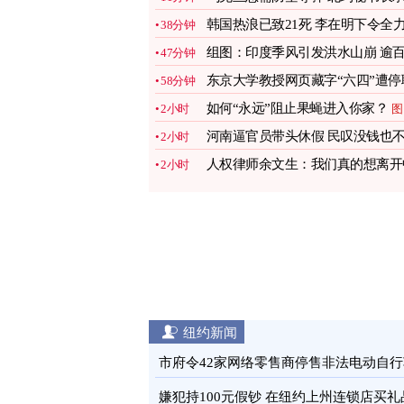
诺支援
图
韩国热浪已致21死 李在明下令全
38分钟
应对
图
组图：印度季风引发洪水山崩 逾
47分钟
人丧生
图
东京大学教授网页藏字“六四”遭停
58分钟
引热议
图
如何“永远”阻止果蝇进入你家？
2小时
图
河南逼官员带头休假 民叹没钱也
2小时
敢花
图
人权律师余文生：我们真的想离开
2小时
国
图
纽约新闻
市府令42家网络零售商停售非法电动自行
图
嫌犯持100元假钞 在纽约上州连锁店买礼