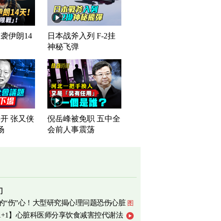
袭伊朗14
日本战斧入列 F-2挂
神秘飞弹
开 张又侠
倪岳峰被免职 五中全
场
会前人事震荡
门
的“伤”心！大型研究揭心理问题恐伤心脏
图
1+1】心脏科医师分享饮食减害控代谢法