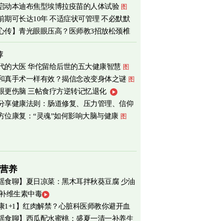
启动本迪布焦型埃博拉疫苗的人体试验
图
前期可长达10年 不适症状可管理 不必默默
心传】青光眼眼压高？医师教3招放松颈椎
荐
代的大医 华佗留给后世的五大健康智慧
图
和真手术一样有效？揭信念改变身体之谜
图
眼更伤脑 三帖食疗方逆转记忆退化
分享健康法则：肠道修复、压力管理、信仰
方位康复：“灵魂”如何影响大脑与健康
图
营养
瑶食聊】夏日凉菜：黑木耳拌秋葵豆腐 少油
 补维生素中毒
爽养心
图
康1+1】红肉解禁？心脏科医师教你避开血
瑶食聊】西瓜配水蜜桃：盛夏一清一补养生
害