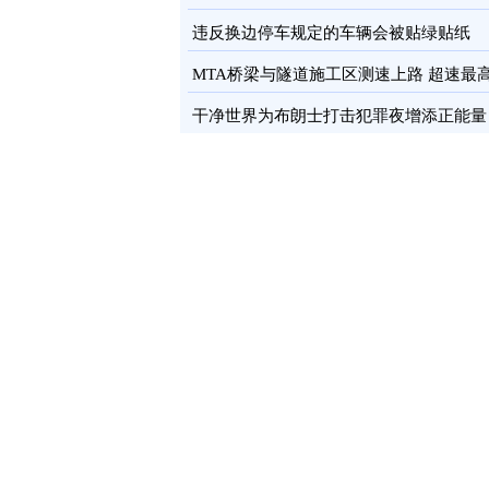
卡
图
违反换边停车规定的车辆会被贴绿贴纸
MTA桥梁与隧道施工区测速上路 超速最
罚100元
图
干净世界为布朗士打击犯罪夜增添正能量