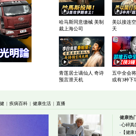
哈马斯同意缴械 美制
美以接连空
裁上海公司
天
青莲居士谪仙人 奇诗
五中全会将
预言泄天机
或有3种下
健
疾病百科
健康生活
直播
|
|
|
健康热
心碎真
【健康