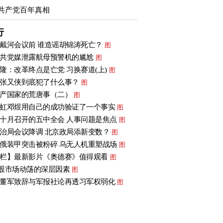
共产党百年真相
行
戴河会议前 谁造谣胡锦涛死亡？
图
共党媒泄露航母预警机的尴尬
图
隆：改革终点是亡党 习换赛道(上)
图
张又侠到底犯了什么事？
图
产国家的荒唐事（二）
图
虹邓煜用自己的成功验证了一个事实
图
十月召开的五中全会 人事问题是焦点
图
治局会议降调 北京政局添新变数？
图
俄装甲突击被粉碎 乌无人机重塑战场
图
栏】最新影片《奥德赛》值得观看
图
股市场动荡的深层因素
图
董军致辞与军报社论再透习军权弱化
图