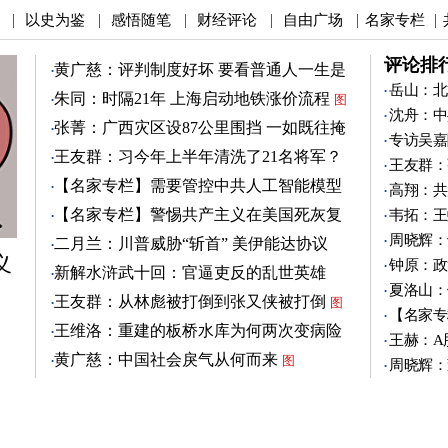
以史为鉴
感悟随笔
财经评论
自由广场
名家专栏
|
|
|
|
|
|
评论排
黄广慈：评判制度好坏 要看普通人一生是
否安稳
岳山：北
图
朱同：时隔21年 上海启动地铁涨价流程
图
沈舟：中
张菁：广西灾区设87公里围挡 一如既往掩
专访吴嘉
盖真相
图
王友群：习今年上半年清洗了21名将军？
王友群：
图
【名家专栏】需要管控中共人工智能模型
高翔：共
图
【名家专栏】警惕共产主义在美国死灰复
韦拓：王
燃
图
周晓辉：
二月兰：川普威胁“斩首” 美伊能达协议
义
吗？
钟原：政
图
新解水浒武十回：官逼吏反的乱世英雄
夏洛山：
（3）
图
王友群：从林彪被打倒到张又侠被打倒
图
【名家专
王维洛：重建的板桥水库为何两次变病险
王赫：A
水库？
图
黄广慈：中国社会戾气从何而来
图
周晓辉：