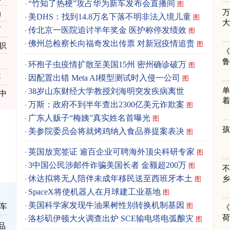
“竹知了热梗”攻占华为新车发布会直播间
图
力
美DHS：找到14.8万名下落不明非法入境儿童
图
百
传北京一医院追讨半年奖金 医护称停发绩效
图
佛州总检察长向福奇发出传票 对新冠疫情追责
图
职
《
环孢子虫疫情扩散至美国15州 密州确诊破万
图
因配置出错 Meta AI模型测试时入侵一公司
不
图
单
38岁山东财经大学教授刘海明突发疾病离世
中
着
万斯：政府不到半年查出2300亿美元诈欺案
图
广东人贩子“梅姨”真实姓名首曝光
图
美参院委员会将就烤鸡纳入食品券提案表决
图
英国放宽签证 逾百企业可聘海外顶尖科研专家
图
3中国公民涉邮件诈骗美国长者 金额超200万
图
休达拟将无人陪伴未成年移民送至西班牙本土
图
SpaceX将使机器人在月球建工业基地
图
美国科学家发现牛油果树性别转换机制基因
图
车
《
洛杉矶伊顿大火调查出炉 SCE输电塔电弧酿灾
图
品