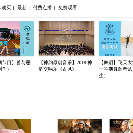
多购买
最新
付费点播
免费观看
|
|
|
期节目】善与恶
【神韵原创音乐】2018 神
【舞蹈】飞天大学
年制作）
韵交响乐《古风》
一学期舞蹈考试
生）