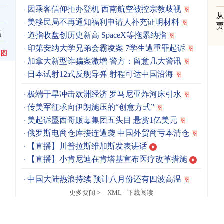
因乘客信仰拒办登机 西南航空被控宗教歧视
图
美移民局不再通知福利申请人补充证明材料
图
高
道指收盘创历史新高 SpaceX等拖累纳指
图
印第安纳大学兄弟会霸凌案 7学生遭重罪起诉
图
图
加拿大新型诈骗案激增 警方：留意几大警讯
图
日本试射12式反舰导弹 射程可达中国沿海
图
极端干旱冲击欧洲经济 罗马尼亚炸河床引水
图
传美军征求向伊朗施压的“创意方式”
图
美起诉墨西哥贩毒集团五头目 悬赏1亿美元
图
俄罗斯电商仓库接连遭袭 中国外贸商亏本清仓
图
【直播】川普拉斯维加斯发表讲话
【直播】小肯尼迪在肯塔基宣布医疗改革措施
中国大陆热浪持续 预计八月份还有四波高温
图
更多要闻 >
XML
下载阅读