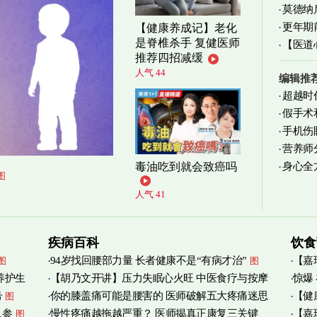
莫德纳
更年期
【健康养成记】老化
是脊椎杀手 复健医师
【医道
忍受
图
推荐四招减缓
图
人气 44
编辑推
超越时
假手术
手机伤
营养师
身心全
毒油吃到就会致癌吗
实践
图
图
人气 41
疾病百科
饮食
94岁找回腰部力量 长者健康不是“有病才治”
【嘉
图
图
养护生
【胡乃文开讲】压力失眠心火旺 中医食疗与按摩
惊爆
烟清
号
你的膝盖痛可能是腰害的 医师破解五大疼痛迷思
【健
图
自救
图
人参
慢性疼痛越拖越严重？ 医师揭真正康复三关键
【嘉
图
管伤