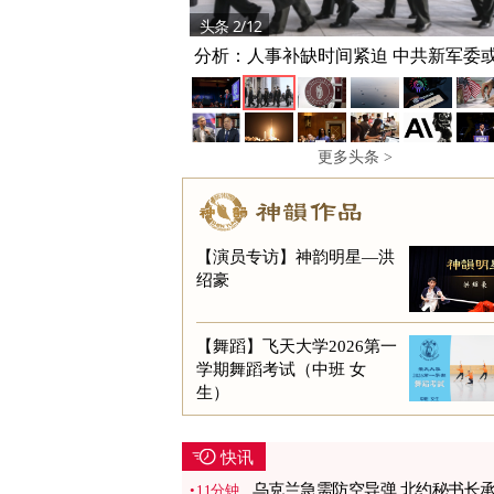
头条 2/12
分析：人事补缺时间紧迫 中共新军委
产
更多头条 >
【演员专访】神韵明星—洪
绍豪
【舞蹈】飞天大学2026第一
学期舞蹈考试（中班 女
生）
快讯
乌克兰急需防空导弹 北约秘书长
11分钟