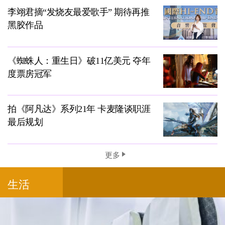
李翊君摘“发烧友最爱歌手” 期待再推
黑胶作品
《蜘蛛人：重生日》破11亿美元 夺年
度票房冠军
拍《阿凡达》系列21年 卡麦隆谈职涯
最后规划
更多
生活