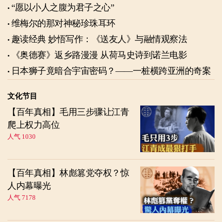
“愿以小人之腹为君子之心”
维梅尔的那对神秘珍珠耳环
趣读经典 妙悟写作：《送友人》与融情观察法
《奥德赛》返乡路漫漫 从荷马史诗到诺兰电影
日本狮子竟暗合宇宙密码？——一桩横跨亚洲的奇案
文化节目
【百年真相】毛用三步骤让江青
爬上权力高位
人气 1030
【百年真相】林彪篡党夺权？惊
人内幕曝光
人气 7178