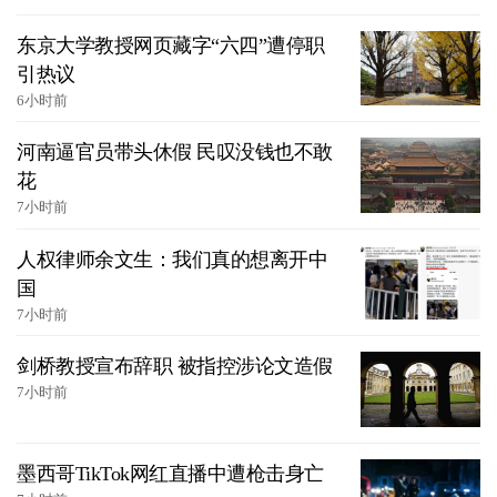
东京大学教授网页藏字“六四”遭停职
引热议
6小时前
河南逼官员带头休假 民叹没钱也不敢
花
7小时前
人权律师余文生：我们真的想离开中
国
7小时前
剑桥教授宣布辞职 被指控涉论文造假
7小时前
墨西哥TikTok网红直播中遭枪击身亡