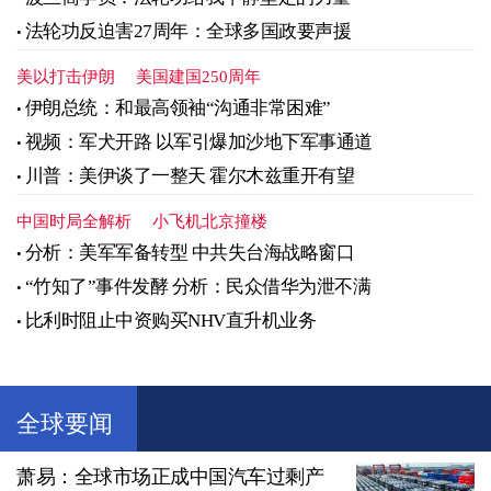
法轮功反迫害27周年：全球多国政要声援
美以打击伊朗
美国建国250周年
伊朗总统：和最高领袖“沟通非常困难”
视频：军犬开路 以军引爆加沙地下军事通道
川普：美伊谈了一整天 霍尔木兹重开有望
中国时局全解析
小飞机北京撞楼
分析：美军军备转型 中共失台海战略窗口
“竹知了”事件发酵 分析：民众借华为泄不满
比利时阻止中资购买NHV直升机业务
全球要闻
萧易：全球市场正成中国汽车过剩产