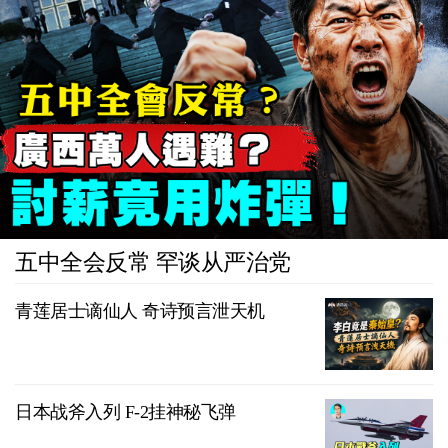
五中全会反常 罕谈从严治党
青莲居士谪仙人 奇诗预言泄天机
日本战斧入列 F-2挂神秘飞弹