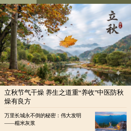
立秋节气干燥 养生之道重“养收”中医防秋
燥有良方
万里长城永不倒的秘密：伟大发明
——糯米灰浆