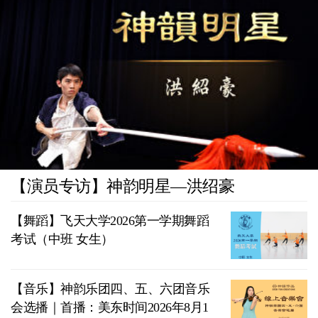
【演员专访】神韵明星—洪绍豪
【舞蹈】飞天大学2026第一学期舞蹈
考试（中班 女生）
【音乐】神韵乐团四、五、六团音乐
会选播｜首播：美东时间2026年8月1