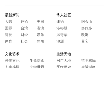
最新新闻
华人社区
大陆
评论
美国
纽约
旧金山
国际
台湾
港澳
洛杉矶
多伦多
科技
财经
娱乐
温哥华
欧洲
体育
社会
网闻
澳洲
其它
文化艺术
生活天地
神传文化
生命探索
房产天地
留学移民
人生感悟
文学世界
医疗保健
生活时尚
史海钩沉
人物春秋
纵横职场
美食天地
教育园地
典故传奇
旅游休闲
艺术长河
本网站图文内容归大纪元所有，