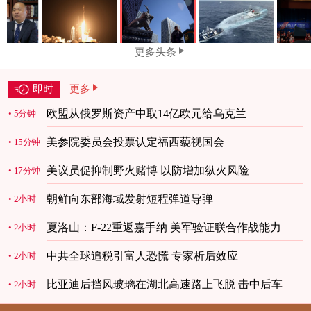
更多头条
即时
更多
欧盟从俄罗斯资产中取14亿欧元给乌克兰
5分钟
美参院委员会投票认定福西藐视国会
15分钟
美议员促抑制野火赌博 以防增加纵火风险
17分钟
朝鲜向东部海域发射短程弹道导弹
2小时
夏洛山：F-22重返嘉手纳 美军验证联合作战能力
2小时
中共全球追税引富人恐慌 专家析后效应
2小时
比亚迪后挡风玻璃在湖北高速路上飞脱 击中后车
2小时