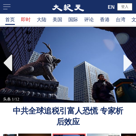
大
EN
登入
首页
即时
大陆
美国
国际
评论
香港
台湾
纪
元
新
闻
网
头条 1/12
中共全球追税引富人恐慌 专家析
后效应