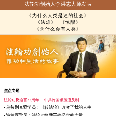
法轮功创始人李洪志大师发表
《为什么人类是迷的社会》
《法难》
《惊醒》
《为什么会有人类》
焦点专题
法轮功反迫害27周年
中共跨国镇压遭反制
乌兹别克裔学员：《转法轮》改变了我的人生
波兰裔学员：法轮功给我平静坚定的力量