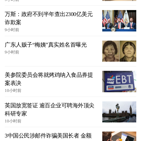
万斯：政府不到半年查出2300亿美元
诈欺案
9小时前
广东人贩子“梅姨”真实姓名首曝光
9小时前
美参院委员会将就烤鸡纳入食品券提
案表决
10小时前
英国放宽签证 逾百企业可聘海外顶尖
科研专家
10小时前
3中国公民涉邮件诈骗美国长者 金额