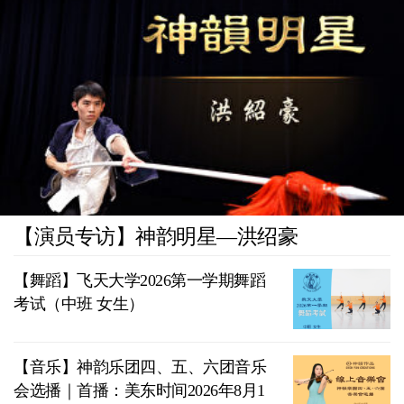
【演员专访】神韵明星—洪绍豪
【舞蹈】飞天大学2026第一学期舞蹈
考试（中班 女生）
【音乐】神韵乐团四、五、六团音乐
会选播｜首播：美东时间2026年8月1