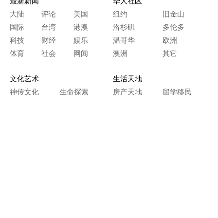
最新新闻
华人社区
大陆
评论
美国
纽约
旧金山
国际
台湾
港澳
洛杉矶
多伦多
科技
财经
娱乐
温哥华
欧洲
体育
社会
网闻
澳洲
其它
文化艺术
生活天地
神传文化
生命探索
房产天地
留学移民
人生感悟
文学世界
医疗保健
生活时尚
史海钩沉
人物春秋
纵横职场
美食天地
教育园地
典故传奇
旅游休闲
艺术长河
本网站图文内容归大纪元所有，
任何单位及个人未经许可，不得擅自转载使用。
Copyright© 2000 - 2026 The Epoch Times Association Inc.
All Rights Reserved.