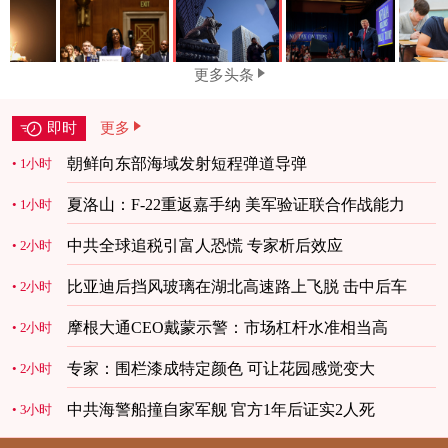
更多头条
即时
更多
朝鲜向东部海域发射短程弹道导弹
1小时
夏洛山：F-22重返嘉手纳 美军验证联合作战能力
1小时
中共全球追税引富人恐慌 专家析后效应
2小时
比亚迪后挡风玻璃在湖北高速路上飞脱 击中后车
2小时
摩根大通CEO戴蒙示警：市场杠杆水准相当高
2小时
专家：围栏漆成特定颜色 可让花园感觉变大
2小时
中共海警船撞自家军舰 官方1年后证实2人死
3小时