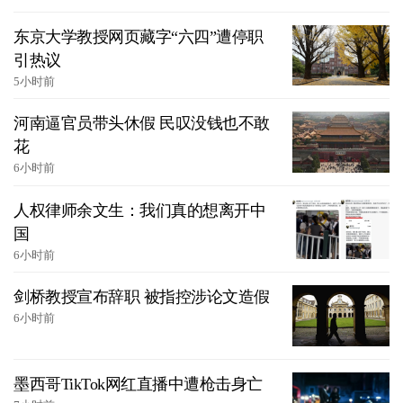
东京大学教授网页藏字“六四”遭停职
引热议
5小时前
河南逼官员带头休假 民叹没钱也不敢
花
6小时前
人权律师余文生：我们真的想离开中
国
6小时前
剑桥教授宣布辞职 被指控涉论文造假
6小时前
墨西哥TikTok网红直播中遭枪击身亡