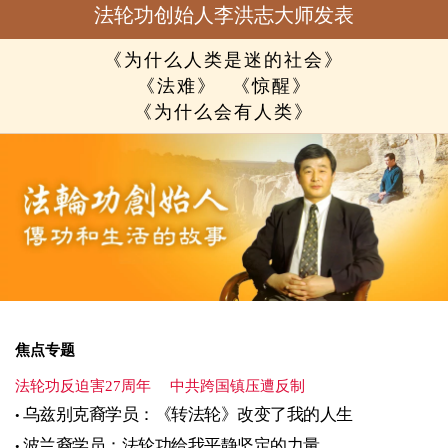
法轮功创始人李洪志大师发表
《为什么人类是迷的社会》
《法难》
《惊醒》
《为什么会有人类》
焦点专题
法轮功反迫害27周年
中共跨国镇压遭反制
乌兹别克裔学员：《转法轮》改变了我的人生
波兰裔学员：法轮功给我平静坚定的力量