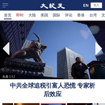
大
EN
登入
首页
即时
大陆
美国
国际
评论
香港
台湾
纪
元
新
闻
网
头条 1/12
中共全球追税引富人恐慌 专家析
后效应