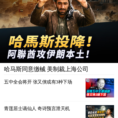
哈马斯同意缴械 美制裁上海公司
五中全会将开 张又侠或有3种下场
青莲居士谪仙人 奇诗预言泄天机