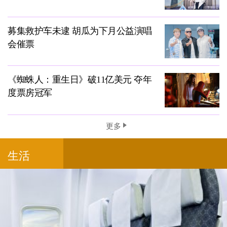
募集救护车未逮 胡瓜为下月公益演唱
会催票
《蜘蛛人：重生日》破11亿美元 夺年
度票房冠军
更多
生活