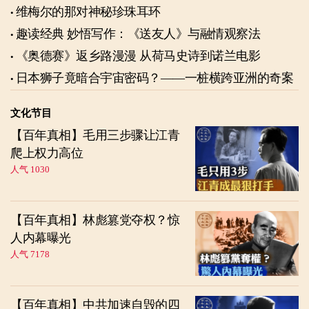
维梅尔的那对神秘珍珠耳环
趣读经典 妙悟写作：《送友人》与融情观察法
《奥德赛》返乡路漫漫 从荷马史诗到诺兰电影
日本狮子竟暗合宇宙密码？——一桩横跨亚洲的奇案
文化节目
【百年真相】毛用三步骤让江青
爬上权力高位
人气 1030
【百年真相】林彪篡党夺权？惊
人内幕曝光
人气 7178
【百年真相】中共加速自毁的四