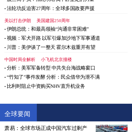
法轮功反迫害27周年：全球多国政要声援
美以打击伊朗
美国建国250周年
伊朗总统：和最高领袖“沟通非常困难”
视频：军犬开路 以军引爆加沙地下军事通道
川普：美伊谈了一整天 霍尔木兹重开有望
中国时局全解析
小飞机北京撞楼
分析：美军军备转型 中共失台海战略窗口
“竹知了”事件发酵 分析：民众借华为泄不满
比利时阻止中资购买NHV直升机业务
全球要闻
萧易：全球市场正成中国汽车过剩产