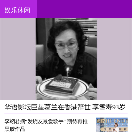
娱乐休闲
华语影坛巨星葛兰在香港辞世 享耆寿93岁
李翊君摘“发烧友最爱歌手” 期待再推
黑胶作品