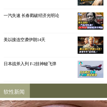
一汽失速 长春戳破经济光明论
美以接连空袭伊朗14天
日本战斧入列 F-2挂神秘飞弹
软性新闻