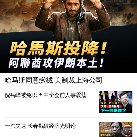
哈马斯同意缴械 美制裁上海公司
倪岳峰被免职 五中全会前人事震荡
一汽失速 长春戳破经济光明论