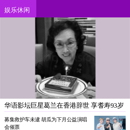
娱乐休闲
华语影坛巨星葛兰在香港辞世 享耆寿93岁
募集救护车未逮 胡瓜为下月公益演唱
会催票