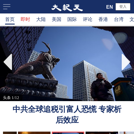
大
EN
登入
首页
即时
大陆
美国
国际
评论
香港
台湾
纪
元
新
闻
网
头条 1/12
中共全球追税引富人恐慌 专家析
后效应