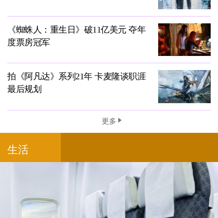
《蜘蛛人：重生日》破11亿美元 夺年
度票房冠军
拍《阿凡达》系列21年 卡麦隆谈职涯
最后规划
更多
生活