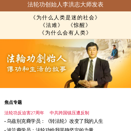
法轮功创始人李洪志大师发表
《为什么人类是迷的社会》
《法难》
《惊醒》
《为什么会有人类》
焦点专题
法轮功反迫害27周年
中共跨国镇压遭反制
乌兹别克裔学员：《转法轮》改变了我的人生
波兰裔学员：法轮功给我平静坚定的力量