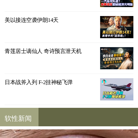
美以接连空袭伊朗14天
青莲居士谪仙人 奇诗预言泄天机
日本战斧入列 F-2挂神秘飞弹
软性新闻