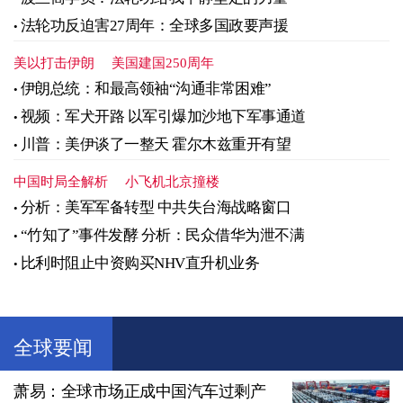
法轮功反迫害27周年：全球多国政要声援
美以打击伊朗
美国建国250周年
伊朗总统：和最高领袖“沟通非常困难”
视频：军犬开路 以军引爆加沙地下军事通道
川普：美伊谈了一整天 霍尔木兹重开有望
中国时局全解析
小飞机北京撞楼
分析：美军军备转型 中共失台海战略窗口
“竹知了”事件发酵 分析：民众借华为泄不满
比利时阻止中资购买NHV直升机业务
全球要闻
萧易：全球市场正成中国汽车过剩产