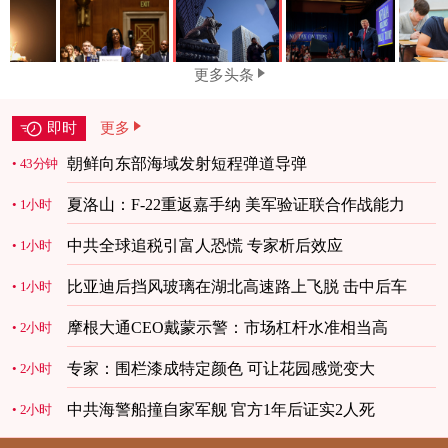
更多头条
即时
更多
朝鲜向东部海域发射短程弹道导弹
43分钟
夏洛山：F-22重返嘉手纳 美军验证联合作战能力
1小时
中共全球追税引富人恐慌 专家析后效应
1小时
比亚迪后挡风玻璃在湖北高速路上飞脱 击中后车
1小时
摩根大通CEO戴蒙示警：市场杠杆水准相当高
2小时
专家：围栏漆成特定颜色 可让花园感觉变大
2小时
中共海警船撞自家军舰 官方1年后证实2人死
2小时