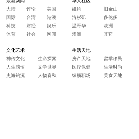
最新新闻
华人社区
大陆
评论
美国
纽约
旧金山
国际
台湾
港澳
洛杉矶
多伦多
科技
财经
娱乐
温哥华
欧洲
体育
社会
网闻
澳洲
其它
文化艺术
生活天地
神传文化
生命探索
房产天地
留学移民
人生感悟
文学世界
医疗保健
生活时尚
史海钩沉
人物春秋
纵横职场
美食天地
教育园地
典故传奇
旅游休闲
艺术长河
本网站图文内容归大纪元所有，
任何单位及个人未经许可，不得擅自转载使用。
Copyright© 2000 - 2026 The Epoch Times Association Inc.
All Rights Reserved.