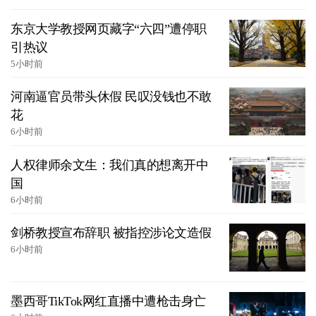
东京大学教授网页藏字“六四”遭停职
引热议
5小时前
河南逼官员带头休假 民叹没钱也不敢
花
6小时前
人权律师余文生：我们真的想离开中
国
6小时前
剑桥教授宣布辞职 被指控涉论文造假
6小时前
墨西哥TikTok网红直播中遭枪击身亡