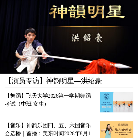
【演员专访】神韵明星—洪绍豪
【舞蹈】飞天大学2026第一学期舞蹈
考试（中班 女生）
【音乐】神韵乐团四、五、六团音乐
会选播｜首播：美东时间2026年8月1