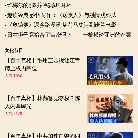
维梅尔的那对神秘珍珠耳环
趣读经典 妙悟写作：《送友人》与融情观察法
《奥德赛》返乡路漫漫 从荷马史诗到诺兰电影
日本狮子竟暗合宇宙密码？——一桩横跨亚洲的奇案
文化节目
【百年真相】毛用三步骤让江青
爬上权力高位
人气 1030
【百年真相】林彪篡党夺权？惊
人内幕曝光
人气 7178
【百年真相】中共加速自毁的四