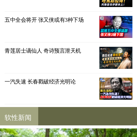
五中全会将开 张又侠或有3种下场
青莲居士谪仙人 奇诗预言泄天机
一汽失速 长春戳破经济光明论
软性新闻