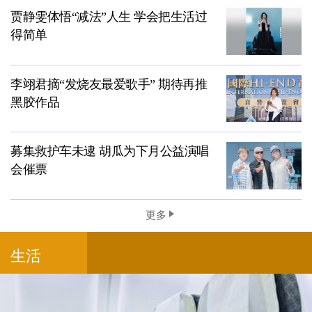
贾静雯体悟“减法”人生 学会把生活过
得简单
李翊君摘“发烧友最爱歌手” 期待再推
黑胶作品
募集救护车未逮 胡瓜为下月公益演唱
会催票
更多
生活