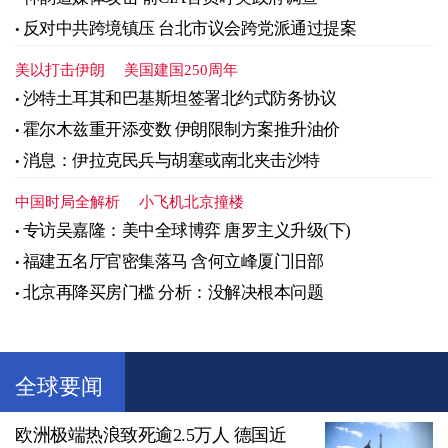
反对中共跨境镇压 台北市议会跨党派通过提案
美以打击伊朗
美国建国250周年
沙特土耳其和巴基斯坦签署北约式防务协议
霍尔木兹重开添变数 伊朗限制方案推升油价
消息：伊拉克民兵与胡塞或南北夹击沙特
中国时局全解析
小飞机北京撞楼
专访吴嘉隆：美中全球博弈 唐罗主义升级(下)
福建五名厅官密集落马 含何立峰厦门旧部
北京再降买房门槛 分析：没解决根本问题
全球要闻
欧洲极端热浪致死逾2.5万人 德国近