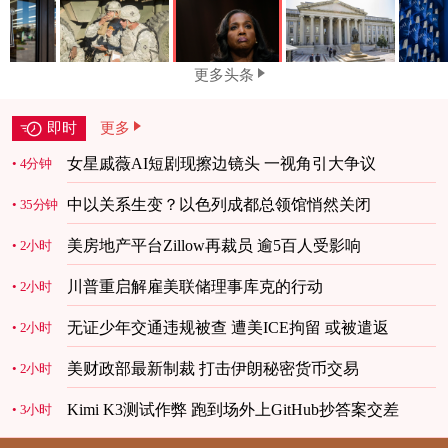
更多头条
即时
更多
女星戚薇AI短剧现擦边镜头 一视角引大争议
4分钟
中以关系生变？以色列成都总领馆悄然关闭
35分钟
美房地产平台Zillow再裁员 逾5百人受影响
2小时
川普重启解雇美联储理事库克的行动
2小时
无证少年交通违规被查 遭美ICE拘留 或被遣返
2小时
美财政部最新制裁 打击伊朗秘密货币交易
2小时
Kimi K3测试作弊 跑到场外上GitHub抄答案交差
3小时