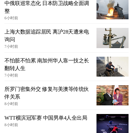
中俄联巡常态化 日本防卫战略全面调
整
6小时前
上海大数据追踪居民 离沪28天遭来电
询问
7小时前
不怕脏不怕累 南加州华人靠一技之长
翻转人生
7小时前
所罗门密集外交 修复与美澳等传统伙
伴关系
8小时前
WTT横滨冠军赛 中国男单4人全出局
8小时前