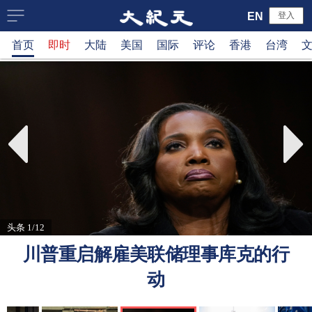
大
EN
登入
首页
即时
大陆
美国
国际
评论
香港
台湾
纪
元
新
闻
网
头条 1/12
川普重启解雇美联储理事库克的行
动