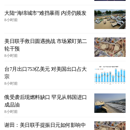
大陆“海绵城市”难挡暴雨 内涝仍频发
8小时前
美日联手救日圆遇挑战 市场紧盯第二
轮干预
8小时前
台7月出口753亿美元 对美国出口占大
宗
8小时前
俄受袭后现燃料缺口 罕见从韩国进口
成品油
8小时前
谢田：美日联手提振日元如何影响中