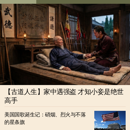
【古道人生】家中遇强盗 才知小妾是绝世
高手
美国国歌诞生记：硝烟、烈火与不落
的星条旗