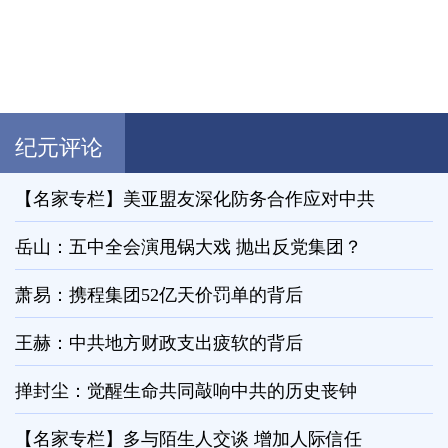
纪元评论
【名家专栏】美亚盟友深化防务合作应对中共
岳山：五中全会演甩锅大戏 抛出反党集团？
萧易：携程集团52亿天价罚单的背后
王赫：中共地方财政支出疲软的背后
掸封尘：觉醒生命共同敲响中共的历史丧钟
【名家专栏】多与陌生人交谈 增加人际信任