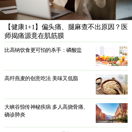
【健康1+1】偏头痛、腿麻查不出原因？医
师揭痛源竟在肌筋膜
比高钠饮食更可怕的杀手：磷酸盐
高纤燕麦的创意吃法 美味又低脂
大峡谷惊传神秘疾病 多人高烧骨痛、
确诊肺炎