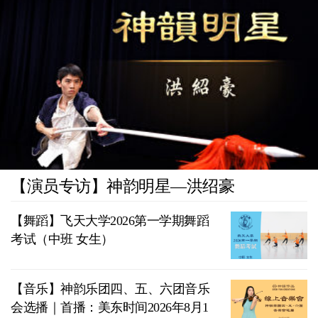
【演员专访】神韵明星—洪绍豪
【舞蹈】飞天大学2026第一学期舞蹈
考试（中班 女生）
【音乐】神韵乐团四、五、六团音乐
会选播｜首播：美东时间2026年8月1