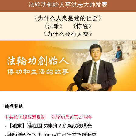
法轮功创始人李洪志大师发表
《为什么人类是迷的社会》
《法难》
《惊醒》
《为什么会有人类》
焦点专题
中共跨国镇压遭反制
法轮功反迫害27周年
【独家】谁在围攻神韵？多条战线曝光
神韵遭媒体攻击 前CIA官员吁美政府调查