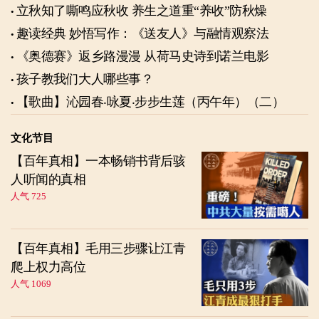
立秋知了嘶鸣应秋收 养生之道重“养收”防秋燥
趣读经典 妙悟写作：《送友人》与融情观察法
《奥德赛》返乡路漫漫 从荷马史诗到诺兰电影
孩子教我们大人哪些事？
【歌曲】沁园春‧咏夏‧步步生莲（丙午年）（二）
文化节目
【百年真相】一本畅销书背后骇
人听闻的真相
人气 725
【百年真相】毛用三步骤让江青
爬上权力高位
人气 1069