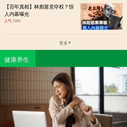
【百年真相】林彪篡党夺权？惊
人内幕曝光
人气 7205
更多
健康养生