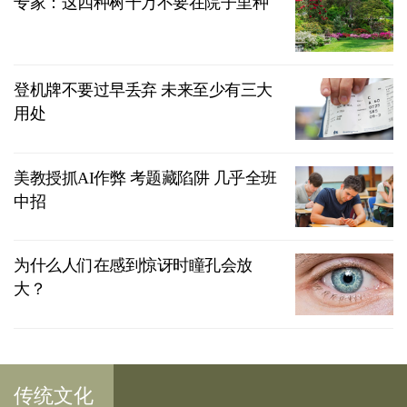
专家：这四种树千万不要在院子里种
登机牌不要过早丢弃 未来至少有三大
用处
美教授抓AI作弊 考题藏陷阱 几乎全班
中招
为什么人们在感到惊讶时瞳孔会放
大？
传统文化